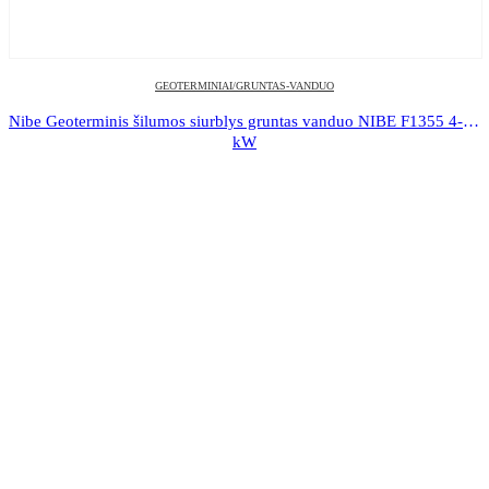
GEOTERMINIAI/GRUNTAS-VANDUO
Nibe Geoterminis šilumos siurblys gruntas vanduo NIBE F1355 4-28 
kW