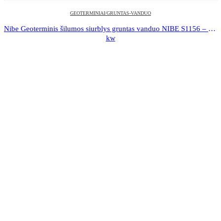
GEOTERMINIAI/GRUNTAS-VANDUO
Nibe Geoterminis šilumos siurblys gruntas vanduo NIBE S1156 – 13 
kw