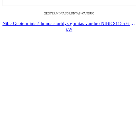
GEOTERMINIAI/GRUNTAS-VANDUO
Nibe Geoterminis šilumos siurblys gruntas vanduo NIBE S1155 6-25 
kW