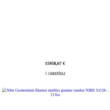
15958,67
€
Į KREPŠELĮ