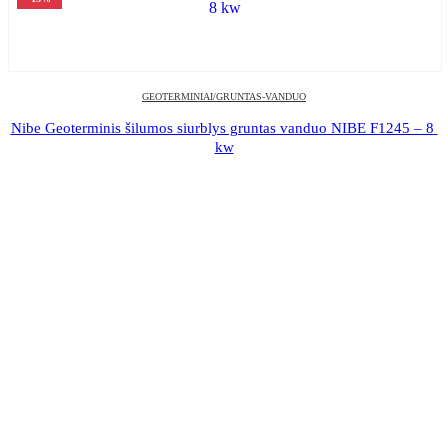
GEOTERMINIAI/GRUNTAS-VANDUO
Nibe Geoterminis šilumos siurblys gruntas vanduo NIBE F1245 – 8 
kw