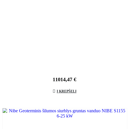
11014,47
€
Į KREPŠELĮ