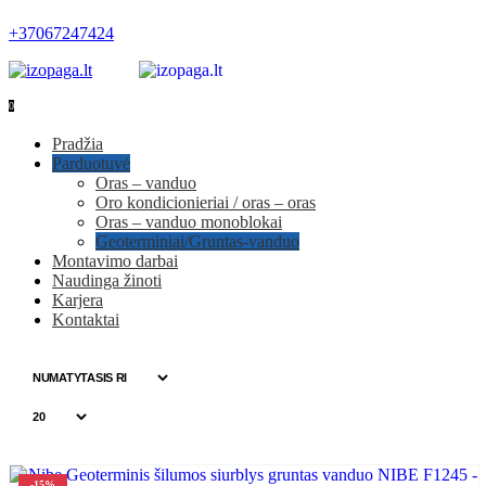
+37067247424
0
0
Pradžia
Parduotuvė
Oras – vanduo
Oro kondicionieriai / oras – oras
Oras – vanduo monoblokai
Geoterminiai/Gruntas-vanduo
Montavimo darbai
Naudinga žinoti
Karjera
Kontaktai
-15%