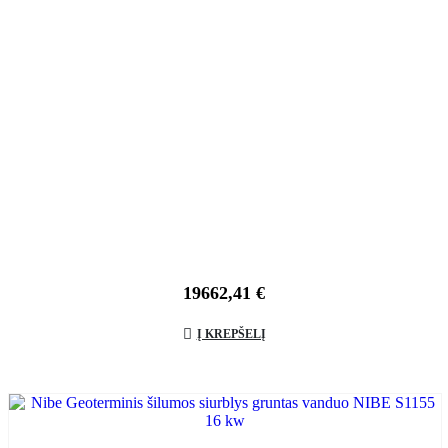
19662,41
€
Į KREPŠELĮ