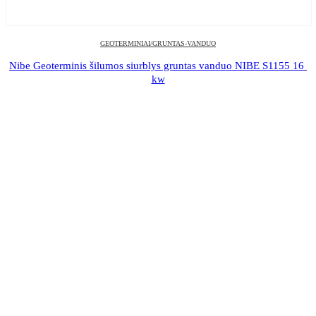
GEOTERMINIAI/GRUNTAS-VANDUO
Nibe Geoterminis šilumos siurblys gruntas vanduo NIBE S1155 16 
kw