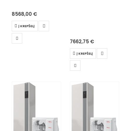
8568,00
€
Į KREPŠELĮ
7662,75
€
Į KREPŠELĮ