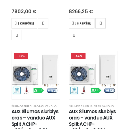
7803,00
€
8266,25
€
Į KREPŠELĮ
Į KREPŠELĮ
-36%
-54%
ŠILUMOS SIURBLIAI ORAS-VANDUO
ŠILUMOS SIURBLIAI ORAS-VANDUO
AUX Šilumos siurblys 
AUX Šilumos siurblys 
oras – vanduo AUX 
oras – vanduo AUX 
Split ACHP-
Split ACHP-