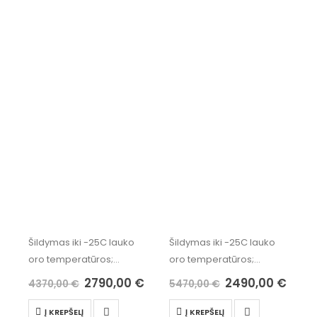
Šildymas iki -25C lauko
Šildymas iki -25C lauko
oro temperatūros;
oro temperatūros;
* Karšto vandens
* Karšto vandens
2790,00
€
2490,00
€
4370,00
€
5470,00
€
ruošimas iki 65C;
ruošimas iki 65C;
* Wi-Fi valdymas;
* Wi-Fi valdymas;
Į KREPŠELĮ
Į KREPŠELĮ