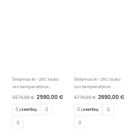
Šildymas iki -25C lauko
Šildymas iki -25C lauko
oro temperatūros;
oro temperatūros;
* Karšto vandens
* Karšto vandens
2590,00
€
2690,00
€
5570,00
€
5770,00
€
ruošimas iki 65C;
ruošimas iki 65C;
* Wi-Fi valdymas;
* Wi-Fi valdymas;
Į KREPŠELĮ
Į KREPŠELĮ
* Energijos efektyvumo
* Energijos efektyvumo
klasė A+++;
klasė A+++;
* SCOP iki 5,2;
* SCOP iki 5,2;
* Dvejų rotorių inverterinis
* Dvejų rotorių inverterinis