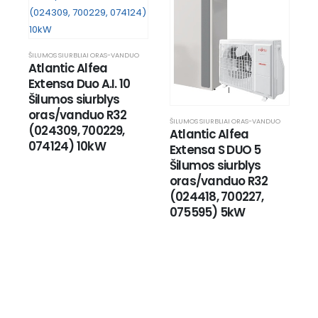
ŠILUMOS SIURBLIAI ORAS-VANDUO
Atlantic Alfea 
Extensa Duo A.I. 10 
Šilumos siurblys 
oras/vanduo R32 
ŠILUMOS SIURBLIAI ORAS-VANDUO
(024309, 700229, 
Atlantic Alfea 
074124) 10kW
Extensa S DUO 5 
Šilumos siurblys 
oras/vanduo R32 
(024418, 700227, 
075595) 5kW