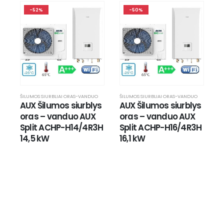
-52%
-50%
kompresorius;
kompresorius;
* Ekologiškas R32
* Ekologiškas R32
freonas;
freonas;
* Ypatingai tylus vidinis…
* Ypatingai tylus vidinis…
ŠILUMOS SIURBLIAI ORAS-VANDUO
ŠILUMOS SIURBLIAI ORAS-VANDUO
AUX Šilumos siurblys 
AUX Šilumos siurblys 
oras – vanduo AUX 
oras – vanduo AUX 
Split ACHP-H14/4R3H 
Split ACHP-H16/4R3H 
14,5 kW
16,1 kW