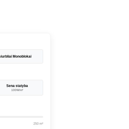
iurbliai Monoblokai
Sena statyba
100W/m²
250 m²