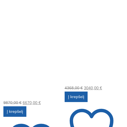
4368,00
€
3040,00
€
Į krepšelį
9870,00
€
6670,00
€
Į krepšelį