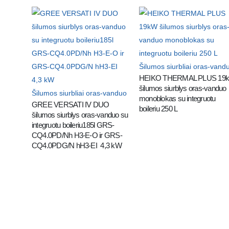
Šilumos siurbliai oras-vand
HEIKO THERMAL PLUS 19k
šilumos siurblys oras-vanduo 
Šilumos siurbliai oras-vanduo
monoblokas su integruotu 
GREE VERSATI IV DUO 
boileriu 250 L
šilumos siurblys oras-vanduo su 
integruotu boileriu185l GRS-
CQ4.0PD/Nh H3-E-O ir GRS-
CQ4.0PDG/N hH3-EI  4,3 kW