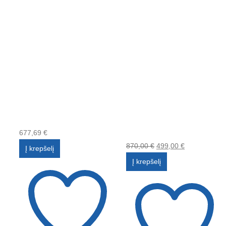
677,69
€
870,00
€
499,00
€
Į krepšelį
Į krepšelį