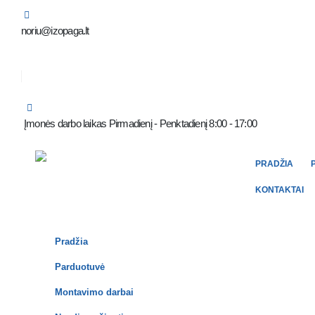
noriu@izopaga.lt
Įmonės darbo laikas Pirmadienį - Penktadienį 8:00 - 17:00
PRADŽIA
KONTAKTAI
Pradžia
Parduotuvė
Montavimo darbai