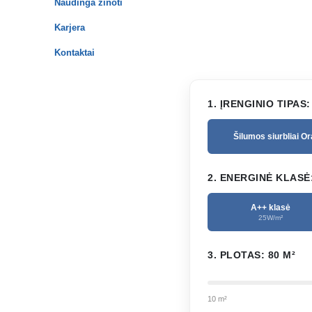
Naudinga žinoti
Karjera
Kontaktai
1. ĮRENGINIO TIPAS:
Šilumos siurbliai O
2. ENERGINĖ KLASĖ
A++ klasė
25W/m²
3. PLOTAS:
80
M²
10 m²