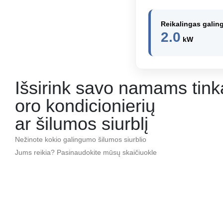
Reikalingas galin
2.0
kW
Išsirink savo namams tin
oro kondicionierių
ar šilumos siurblį
Nežinote kokio galingumo šilumos siurblio
Jums reikia? Pasinaudokite mūsų skaičiuokle