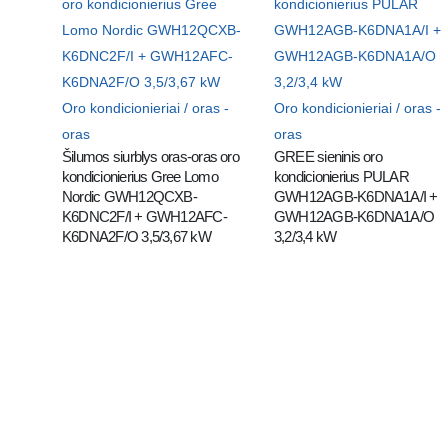
Oro kondicionieriai / oras -
Oro kondicionieriai / oras -
oras
oras
Šilumos siurblys oras-oras oro 
GREE sieninis oro 
kondicionierius Gree Lomo 
kondicionierius PULAR 
Nordic GWH12QCXB-
GWH12AGB-K6DNA1A/I + 
K6DNC2F/I + GWH12AFC-
GWH12AGB-K6DNA1A/O 
K6DNA2F/O 3,5/3,67 kW
3,2/3,4 kW