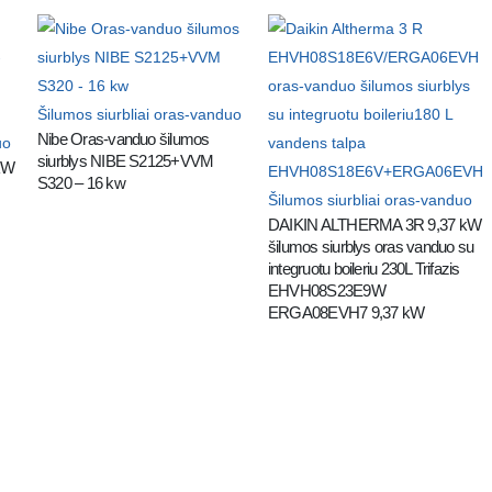
Šilumos siurbliai oras-vanduo
Nibe Oras-vanduo šilumos 
uo
siurblys NIBE S2125+VVM 
W 
S320 – 16 kw
Šilumos siurbliai oras-vanduo
DAIKIN ALTHERMA 3R 9,37 kW 
šilumos siurblys oras vanduo su 
integruotu boileriu 230L Trifazis 
EHVH08S23E9W 
ERGA08EVH7 9,37 kW