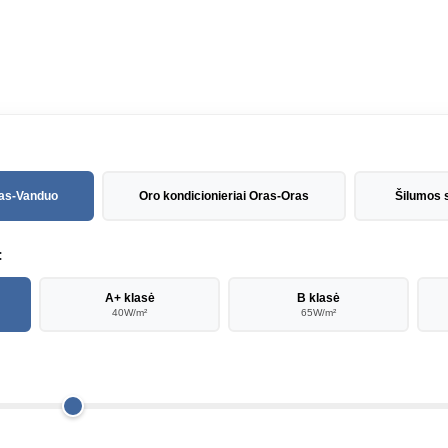
ras-Vanduo
Oro kondicionieriai Oras-Oras
Šilumos s
:
A+ klasė
B klasė
40W/m²
65W/m²