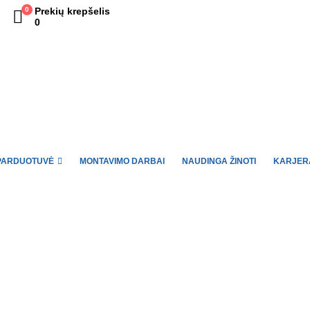
0
Prekių krepšelis
0
PARDUOTUVĖ
MONTAVIMO DARBAI
NAUDINGA ŽINOTI
KARJER