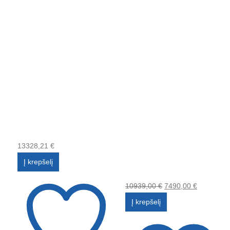
13328,21
€
Į krepšelį
10939,00
€
7490,00
€
Į krepšelį