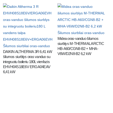
Šilumos siurbliai oras-vanduo
Midea oras-vanduo šilumos 
siurblys M-THERMAL ARCTIC 
Šilumos siurbliai oras-vanduo
HB-A60/CGN8-B2 + MHA-
DAIKIN ALTHERMA 3R 6,41 kW 
V6W/D2N8-B2 6,2 kW
šilumos siurblys oras vanduo su 
integruotu boileriu 180L vienfazis  
EHVH04S18E6V ERGA04EAV 
6,41 kW