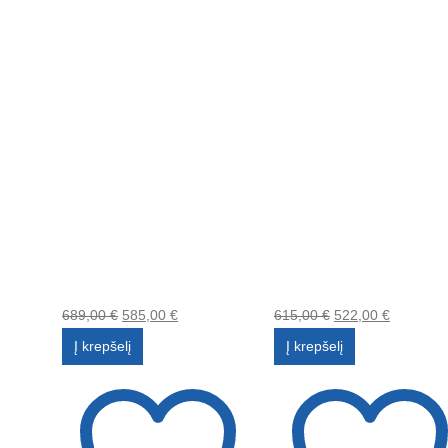
689,00
€
585,00
€
615,00
€
522,00
€
Į krepšelį
Į krepšelį