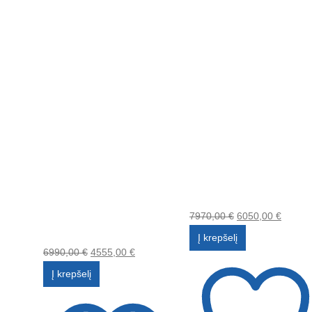
7970,00
€
6050,00
€
Į krepšelį
6990,00
€
4555,00
€
Į krepšelį