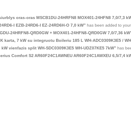
 siurblys oras-oras MSCB1DU-24HRFN8 MOX401-24HFN8 7,0/7,3 k
-24RD6-I EZB-24RD6-I EZ-24RD6H-O 7,0 kW”
has been added to your 
MSAGDU-24HRFN8-QRD0GW + MOX401-24HFN8-QRD0GW 7,0/7,36 kW
K karta, 7 kW su integruotu Boileriu 185 L WH-ADC0309K3E5 / 
 7 kW vienfazis split WH-SDC0309K3E5 WH-UDZ07KE5 7kW”
has bee
ionierius Comfort S2 AR60F24C1AWNEU AR60F24C1AWXEU 6,5/7,4 k