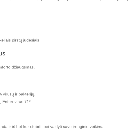
iais pirštų judesiais
ius
omforto džiaugsmas.
virusų ir bakterijų,
, Enterovirus 71*
ir iš bet kur stebėti bei valdyti savo įrenginio veikimą.