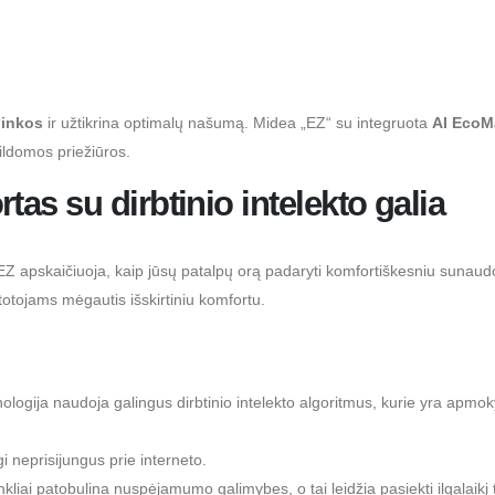
linkos
ir užtikrina optimalų našumą. Midea „EZ“ su integruota
AI EcoM
ldomos priežiūros.
as su dirbtinio intelekto galia
pskaičiuoja, kaip jūsų patalpų orą padaryti komfortiškesniu sunaudoj
totojams mėgautis išskirtiniu komfortu.
ogija naudoja galingus dirbtinio intelekto algoritmus, kurie yra apmokyt
 neprisijungus prie interneto.
liai patobulina nuspėjamumo galimybes, o tai leidžia pasiekti ilgalaikį 