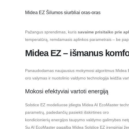
Midea EZ
Šilumos siurbliai oras-oras
Pažangus sprendimas, kuris
savaime prisitaiko prie ap
temperatūrą, remdamasis aplinkos parametrais – be papi
Midea EZ – išmanus komfort
Panaudodamas naujausius mokymosi algoritmus Midea EZ a
oro valymas ir nuotolinio valdymo technologija leidžia var
Mokosi efektyviai vartoti energiją
Solstice EZ modeliuose įdiegta Midea AI EcoMaster technol
parametrų, padedančių pasiekti išskirtines oro
kondicionierių energijos taupymo valdymo galimybes netgi
Su AI EcoMaster pagalba Midea Solstice EZ įrenginiai ženk