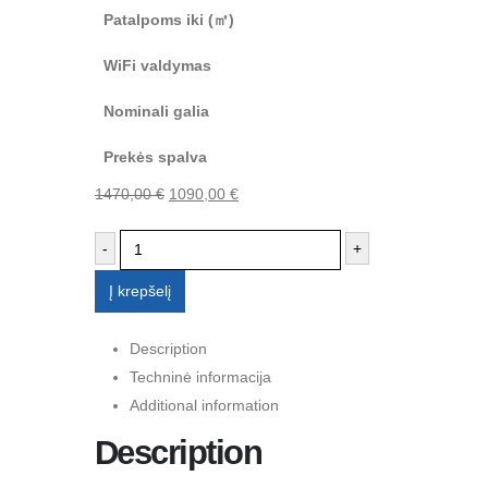
Patalpoms iki (㎡)
WiFi valdymas
Nominali galia
Prekės spalva
Original
Current
1470,00
€
1090,00
€
price
price
-
+
was:
is:
1470,00 €.
1090,00 €.
Į krepšelį
Description
Techninė informacija
Additional information
Description