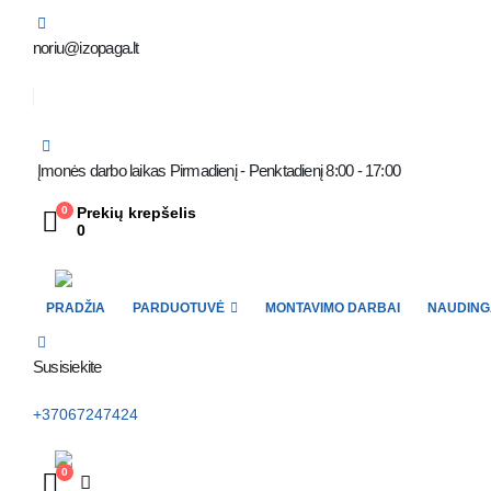
noriu@izopaga.lt
Įmonės darbo laikas Pirmadienį - Penktadienį 8:00 - 17:00
0
Prekių krepšelis
0
PRADŽIA
PARDUOTUVĖ
MONTAVIMO DARBAI
NAUDINGA
Susisiekite
+37067247424
0