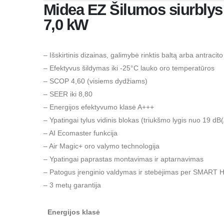
Midea EZ Šilumos siurbly
7,0 kW
– Išskirtinis dizainas, galimybė rinktis baltą arba antracito
– Efektyvus šildymas iki -25°C lauko oro temperatūros
– SCOP 4,60 (visiems dydžiams)
– SEER iki 8,80
– Energijos efektyvumo klasė A+++
– Ypatingai tylus vidinis blokas (triukšmo lygis nuo 19 dB(
– AI Ecomaster funkcija
– Air Magic+ oro valymo technologija
– Ypatingai paprastas montavimas ir aptarnavimas
– Patogus įrenginio valdymas ir stebėjimas per SMART 
– 3 metų garantija
Energijos klasė