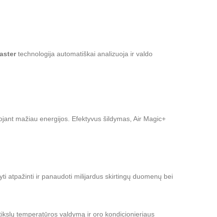
aster
technologija automatiškai analizuoja ir valdo
ant mažiau energijos. Efektyvus šildymas, Air Magic+
i atpažinti ir panaudoti milijardus skirtingų duomenų bei
tikslų temperatūros valdymą ir oro kondicionieriaus