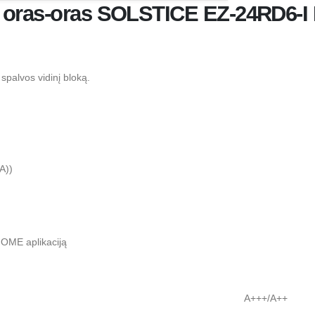
s oras-oras SOLSTICE EZ-24RD6-
 spalvos vidinį bloką.
A))
HOME aplikaciją
A+++/A++