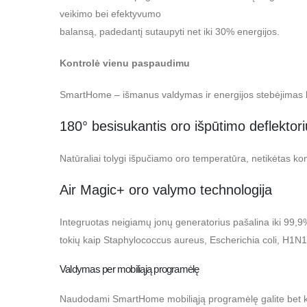
veikimo bei efektyvumo
balansą, padedantį sutaupyti net iki 30% energijos.
Kontrolė vienu paspaudimu
SmartHome – išmanus valdymas ir energijos stebėjimas kel
180° besisukantis oro išpūtimo deflektor
Natūraliai tolygi išpučiamo oro temperatūra, netikėtas k
Air Magic+ oro valymo technologija
Integruotas neigiamų jonų generatorius pašalina iki 99,9% 
tokių kaip Staphylococcus aureus, Escherichia coli, H1N1
Valdymas per mobiliąją programėlę
Naudodami SmartHome mobiliąją programėlę galite bet kada 