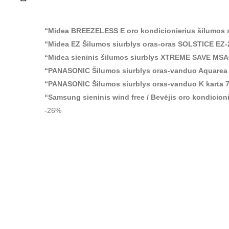
“Midea BREEZELESS E oro kondicionierius šilumos
“Midea EZ Šilumos siurblys oras-oras SOLSTICE EZ
“Midea sieninis šilumos siurblys XTREME SAVE 
“PANASONIC Šilumos siurblys oras-vanduo Aquarea 
“PANASONIC Šilumos siurblys oras-vanduo K karta
“Samsung sieninis wind free / Bevėjis oro kondic
-26%