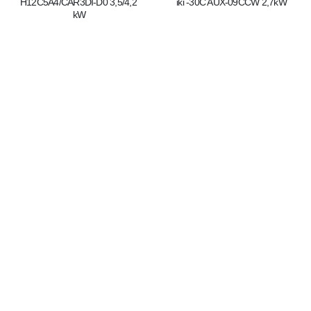
H12C5A4/CAR3DI-D0 3,5/4,2 
iki -30C AUX-09CCW 2,7kW
kW