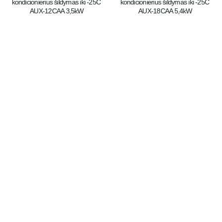
kondicionierius šildymas iki -25C 
kondicionierius šildymas iki -25C 
AUX-12CAA 3,5kW
AUX-18CAA 5,4kW