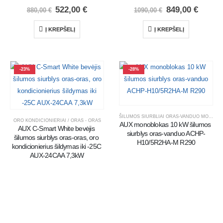
522,00
€
849,00
€
880,00
€
1090,00
€
Į KREPŠELĮ
Į KREPŠELĮ
-23%
-28%
ŠILUMOS SIURBLIAI ORAS-VANDUO MONOBLOKAI
ORO KONDICIONIERIAI / ORAS - ORAS
AUX monoblokas 10 kW šilumos 
AUX C-Smart White bevėjis 
siurblys oras-vanduo ACHP-
šilumos siurblys oras-oras, oro 
H10/5R2HA-M R290
kondicionierius šildymas iki -25C 
AUX-24CAA 7,3kW