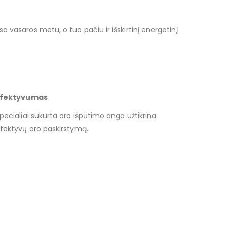
 vasaros metu, o tuo pačiu ir išskirtinį energetinį
Efektyvumas
pecialiai sukurta oro išpūtimo anga užtikrina
fektyvų oro paskirstymą.