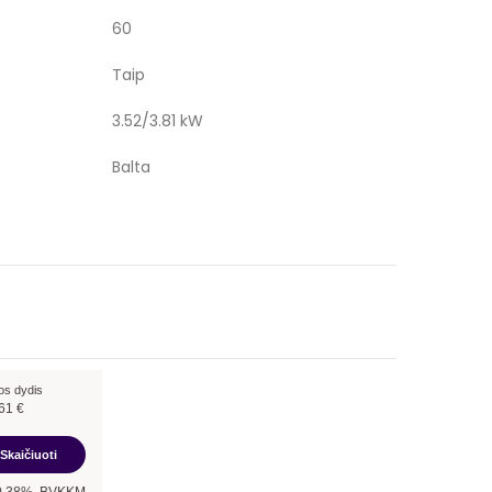
60
Taip
3.52/3.81 kW
Balta
os dydis
61
€
Skaičiuoti