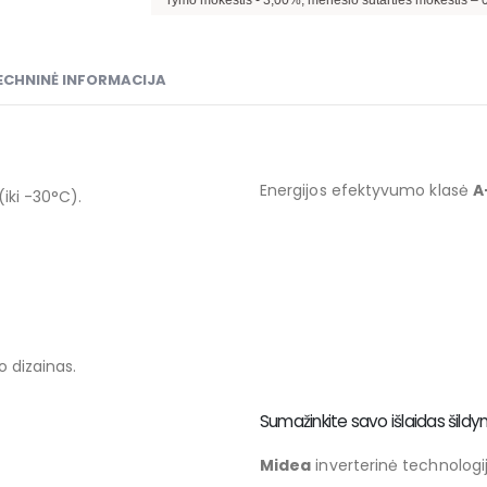
sutarties sudarymo mokestis -
3,00
%, mėnesio sutarties mokestis –
0,38
%, BVKKMN
ECHNINĖ INFORMACIJA
Energijos efektyvumo klasė
A
iki -30°C).
ko dizainas.
Sumažinkite savo išlaidas šildy
Midea
inverterinė technologi