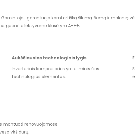
i. Gamintojas garantuoja komfortišką šilumą žiemą ir malonią vėsa
energetinė efektyvumo klasė yra A+++.
Aukščiausias technologinis lygis
Inverterinis kompresorius yra esminis šios
S
technologijos elementas.
e
ite montuoti renovuojamose
vėse virš durų.