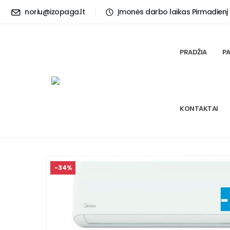
noriu@izopaga.lt
Įmonės darbo laikas Pirmadienį -
PRADŽIA
P
KONTAKTAI
-34%