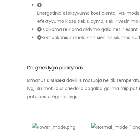
Energetinio efektyvumo koeficientai: visi model
efektyvumo klasę tiek šildymo, tiek ir vėsinimo
Išlaikoma reikiama šildymo galia net ir esant
Kompaktinis ir šiuolaikinis sieninis šilumos siu
Drėgmės lygio palaikymas
Išmanusis
Midea
daviklis matuoja ne tik temperatū
lygį. Su mobilaus priedėlio pagalba galima taip pat n
patalpos drėgmės lygį.