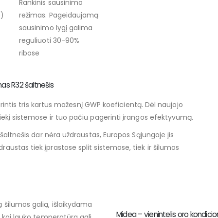
Rankinis sausinimo
e)
režimas. Pageidaujamą
sausinimo lygį galima
reguliuoti 30-90%
ribose
mas R32 šaltnešis
turintis tris kartus mažesnį GWP koeficientą. Dėl naujojo
iekį sistemose ir tuo pačiu pagerinti įrangos efektyvumą.
 šaltnešis dar nėra uždraustas, Europos Sąjungoje jis
ustas tiek įprastose split sistemose, tiek ir šilumos
 šilumos galią, išlaikydama
Midea – vienintelis oro kondici
, kai lauko temperatūra gali