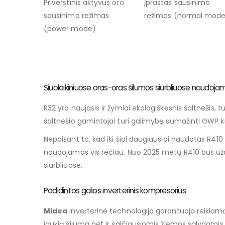
Priverstinis aktyvus oro
Įprastas sausinimo
sausinimo režimas
režimas (normal mod
(power mode)
Šiuolaikiniuose oras-oras šilumos siurbliuose naudoja
R32 yra naujasis ir žymiai ekologiškesnis šaltnešis, 
šaltnešio gamintojai turi galimybę sumažinti GWP k
Nepaisant to, kad iki šiol daugiausiai naudotas R410
naudojamas vis rečiau. Nuo 2025 metų R410 bus uždra
siurbliuose.
Padidintos galios inverterinis kompresorius
Midea
inverterinė technologija garantuoja reikiamą
jaukią šilumą net ir šalčiausiomis žiemos sąlygomis