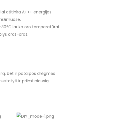
iai atitinka A+++ energijos
 režimuose.
 -30°C lauko oro temperatūrai.
rblys oras-oras.
rą, bet ir patalpos drėgmės
ustatyti ir priimtiniausią