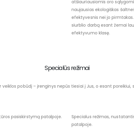
atšiauriausiomis oro sąlygom
naujausias ekologiškas šaltne
efektyvesnis nei jo pirmtakas
siurblio darbą esant žemai lau
efektyvumo klasę.
Specialūs režimai
 veiklos pobūdį – įrenginys nepūs tiesiai į Jus, o esant poreikiui,
tūros pasiskirstymą patalpoje.
Specialus režimas, nustatantis
patalpoje.