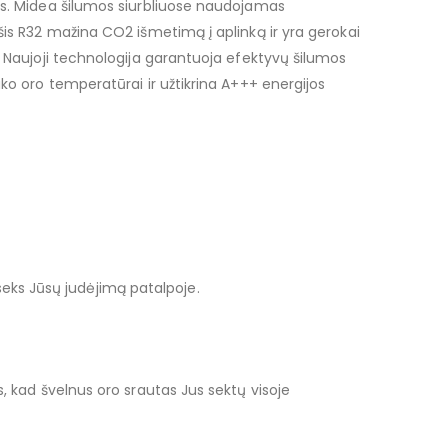
is. Midea šilumos siurbliuose naudojamas
šis R32 mažina CO2 išmetimą į aplinką ir yra gerokai
. Naujoji technologija garantuoja efektyvų šilumos
ko oro temperatūrai ir užtikrina A+++ energijos
 seks Jūsų judėjimą patalpoje.
, kad švelnus oro srautas Jus sektų visoje