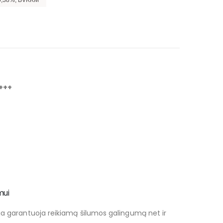
 –
29,78
%, bendra mokėtina suma –
1 363,32
€, mėnesio įmoka –
113,61
€.
+++
mui
ja garantuoja reikiamą šilumos galingumą net ir