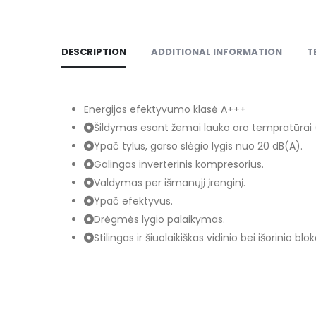
,00
€, kai sutartis sudaroma
12
mėn. terminui, metinė palūkanų norma –
12,90
%
, 
DESCRIPTION
ADDITIONAL INFORMATION
T
Energijos efektyvumo klasė A+++
Šildymas esant žemai lauko oro tempratūrai (
Ypač tylus, garso slėgio lygis nuo 20 dB(A).
Galingas inverterinis kompresorius.
Valdymas per išmanųjį įrenginį.
Ypač efektyvus.
Drėgmės lygio palaikymas.
Stilingas ir šiuolaikiškas vidinio bei išorinio blo