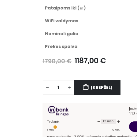
Patalpoms iki (㎡)
WiFi valdymas
Nominali galia
Prekės spalva
1187,00
€
1790,00
€
Į KREPŠELĮ
Įmok
113,
−
+
12
mėn.
Trukmė:
6
mėn.
72
mėn.