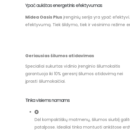
Ypač aukštas energetinis efektyvumas
Midea Oasis Plus
įrenginių serija yra ypač efektyv
efektyvumą. Tiek šildymo, tiek ir vėsinimo režime 
Geriausias šilumos atidavimas
Specialiai sukurtas vidinio įrenginio šilumokaitis
garantuoja iki 10% geresnį šilumos atidavimą nei
įprasti šilumokaičiai.
Tinka visiems namams
Dėl kompaktiškų matmenų, šilumos siurblį gal
patalpose. Idealiai tinka montuoti ankštose erd