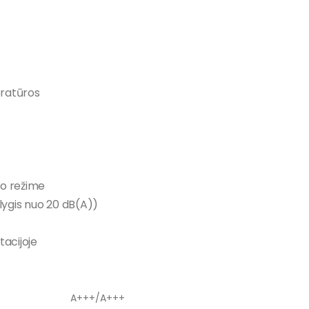
eratūros
o režime
 lygis nuo 20 dB(A))
acijoje
A+++/A+++