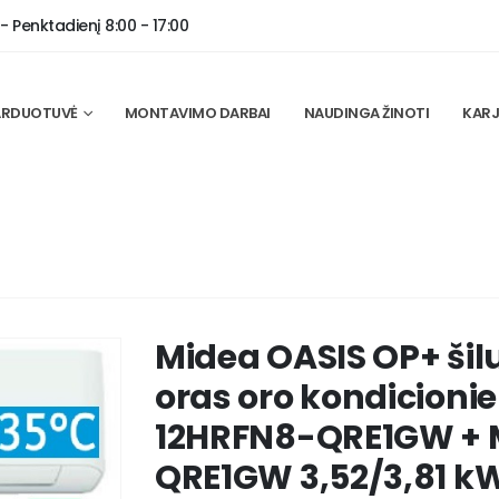
 Penktadienį 8:00 - 17:00
ARDUOTUVĖ
MONTAVIMO DARBAI
NAUDINGA ŽINOTI
KARJ
Midea OASIS OP+ šil
oras oro kondicioni
12HRFN8-QRE1GW +
QRE1GW 3,52/3,81 k