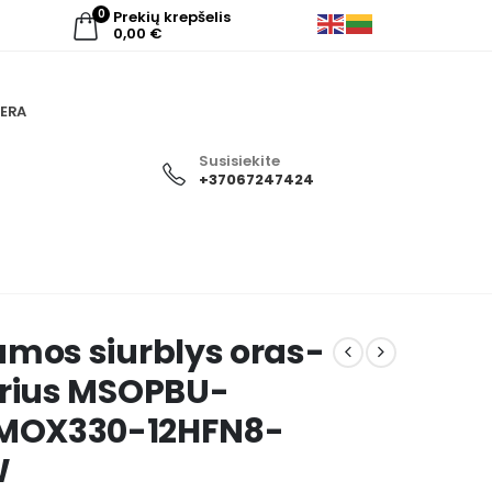
0
Prekių krepšelis
0,00
€
ERA
Susisiekite
+37067247424
umos siurblys oras-
erius MSOPBU-
 MOX330-12HFN8-
W