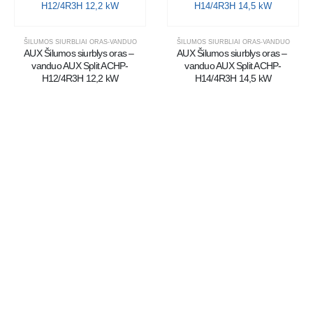
ŠILUMOS SIURBLIAI ORAS-VANDUO
ŠILUMOS SIURBLIAI ORAS-VANDUO
AUX Šilumos siurblys oras – 
AUX Šilumos siurblys oras – 
vanduo AUX Split ACHP-
vanduo AUX Split ACHP-
H12/4R3H 12,2 kW
H14/4R3H 14,5 kW