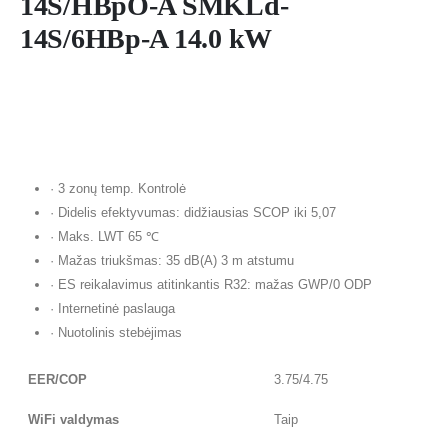
14S/HBpO-A SMKLd-
14S/6HBp-A 14.0 kW
· 3 zonų temp. Kontrolė
· Didelis efektyvumas: didžiausias SCOP iki 5,07
· Maks. LWT 65 ℃
· Mažas triukšmas: 35 dB(A) 3 m atstumu
· ES reikalavimus atitinkantis R32: mažas GWP/0 ODP
· Internetinė paslauga
· Nuotolinis stebėjimas
EER/COP
3.75/4.75
WiFi valdymas
Taip