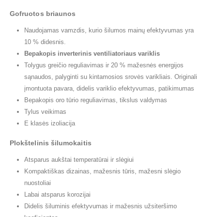
Gofruotos briaunos
Naudojamas vamzdis, kurio šilumos mainų efektyvumas yra
10 % didesnis.
Bepakopis inverterinis ventiliatoriaus variklis
Tolygus greičio reguliavimas ir 20 % mažesnės energijos
sąnaudos, palyginti su kintamosios srovės varikliais. Originali
įmontuota pavara, didelis variklio efektyvumas, patikimumas
Bepakopis oro tūrio reguliavimas, tikslus valdymas
Tylus veikimas
E klasės izoliacija
Plokštelinis šilumokaitis
Atsparus aukštai temperatūrai ir slėgiui
Kompaktiškas dizainas, mažesnis tūris, mažesni slėgio
nuostoliai
Labai atsparus korozijai
Didelis šiluminis efektyvumas ir mažesnis užsiteršimo