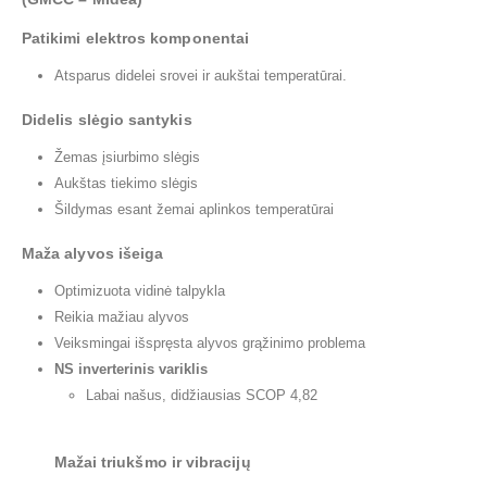
Patikimi elektros komponentai
Atsparus didelei srovei ir aukštai temperatūrai.
Didelis slėgio santykis
Žemas įsiurbimo slėgis
Aukštas tiekimo slėgis
Šildymas esant žemai aplinkos temperatūrai
Maža alyvos išeiga
Optimizuota vidinė talpykla
Reikia mažiau alyvos
Veiksmingai išspręsta alyvos grąžinimo problema
NS inverterinis variklis
Labai našus, didžiausias SCOP 4,82
Mažai triukšmo ir vibracijų