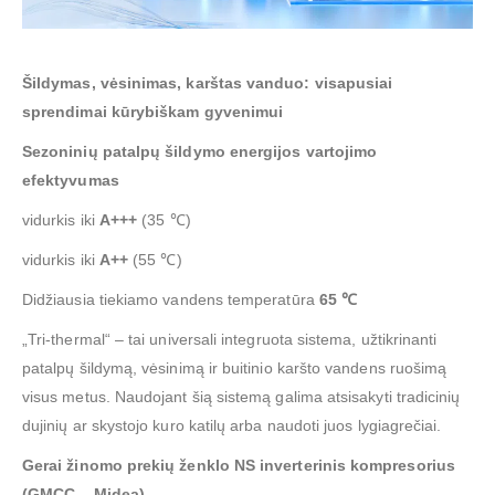
Šildymas, vėsinimas, karštas vanduo: visapusiai
sprendimai kūrybiškam gyvenimui
Sezoninių patalpų šildymo energijos vartojimo
efektyvumas
vidurkis iki
A+++
(35 ℃)
vidurkis iki
A++
(55 ℃)
Didžiausia tiekiamo vandens temperatūra
65 ℃
„Tri-thermal“ – tai universali integruota sistema, užtikrinanti
patalpų šildymą, vėsinimą ir buitinio karšto vandens ruošimą
visus metus. Naudojant šią sistemą galima atsisakyti tradicinių
dujinių ar skystojo kuro katilų arba naudoti juos lygiagrečiai.
Gerai žinomo prekių ženklo NS inverterinis kompresorius
(GMCC – Midea)