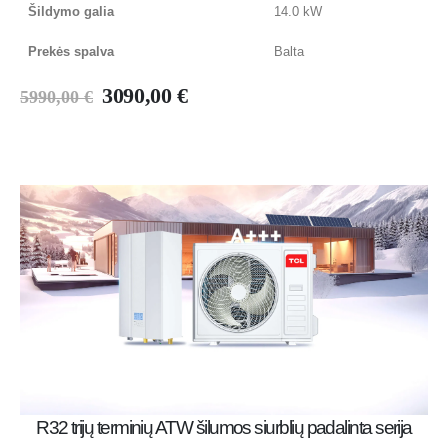
Šildymo galia
14.0 kW
Prekės spalva
Balta
3090,00
€
5990,00
€
R32 trijų terminių ATW šilumos siurblių padalinta serija