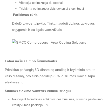
Vibraciją optimizuoja du rotoriai
Triukšmą optimizuoja dvisluoksniai slopintuvai
Patikimas tūris
Didelė alyvos talpykla, Tinka naudoti dalinės apkrovos
sąlygomis ir su ilgais vamzdžiais
Labai našus L tipo šilumokaitis
Pritaikius pažangią 3D dinaminę analizę ir kryžminio srauto
kelio dizainą, oro tūris padidėjo 8 %, o šilumos mainai tapo
efektyvesni.
Šilumos tiekimo vamzdis vidiniu sriegiu
Naudojant hidrofilines antikorozines briaunas, šilumos perdavimo
efektyvumas padidėjo 6 %.