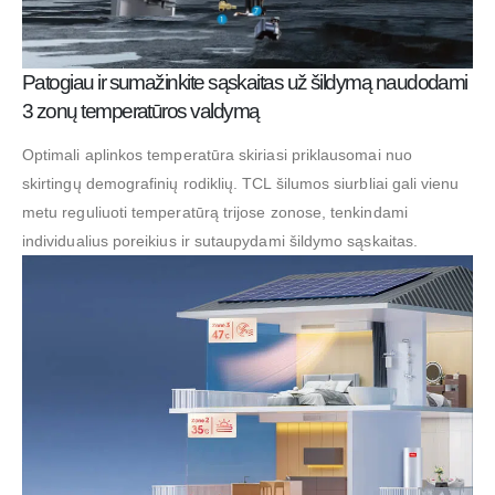
Patogiau ir sumažinkite sąskaitas už šildymą naudodami
3 zonų temperatūros valdymą
Optimali aplinkos temperatūra skiriasi priklausomai nuo
skirtingų demografinių rodiklių. TCL šilumos siurbliai gali vienu
metu reguliuoti temperatūrą trijose zonose, tenkindami
individualius poreikius ir sutaupydami šildymo sąskaitas.