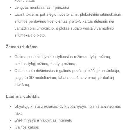
koeficientas
Lengvas montavimas ir priežiūra
Esant tokiems pat slėgio nuostoliams, plokštelinio šilumokaičio
šilumos perdavimo koeficientas yra 3–5 kartus didesnis nei
vamzdinio šilumokaičio, o plotas sudaro vos 1/3 vamzdinio
šilumokaičio ploto.
Žemas triukšmo
Galima pasirinkti įvairius tyliuosius režimus: tylųjį režimą,
nakties tylųjį režimą, itin tylų režimą.
Optimizuota dešiniosios ir galinės pusės plokščių konstrukcija,
pagrįsta 3D modeliavimu, labai sumažina vibraciją ir darbinį
triukšmą.
Laidinis valdiklis
Skystųjų kristalų ekranas, dvikryptis ryšys, foninis apšvietimas
naktį
„Wi-Fi“ ryšys ir valdymas internetu
Įvairios kalbos