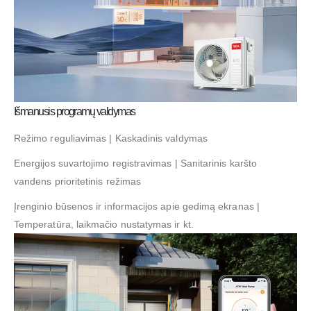
Išmanusis programų valdymas
Režimo reguliavimas | Kaskadinis valdymas
Energijos suvartojimo registravimas | Sanitarinis karšto
vandens prioritetinis režimas
Įrenginio būsenos ir informacijos apie gedimą ekranas |
Temperatūra, laikmačio nustatymas ir kt.