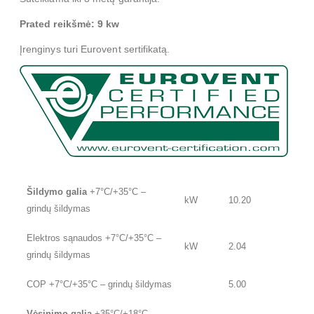
Prated reikšmė: 9 kw
Įrenginys turi Eurovent sertifikatą.
Šildymo galia
+7°C/+35°C –
kW
10.20
grindų šildymas
Elektros sąnaudos +7°C/+35°C –
kW
2.04
grindų šildymas
COP +7°C/+35°C – grindų šildymas
5.00
Vėsinimo galia
+35°C/+18°C –