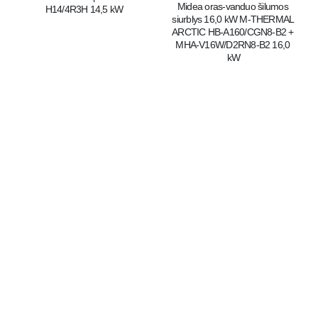
Midea oras-vanduo šilumos 
H14/4R3H 14,5 kW
siurblys 16,0 kW M-THERMAL 
ARCTIC HB-A160/CGN8-B2 + 
MHA-V16W/D2RN8-B2 16,0 
kW