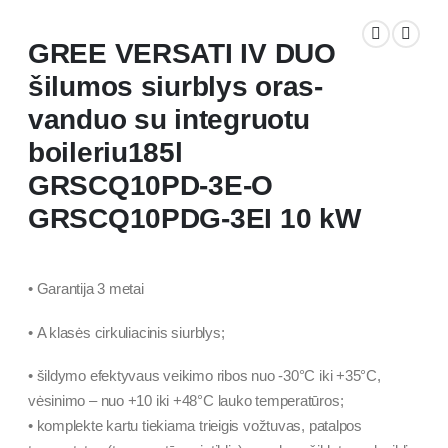
GREE VERSATI IV DUO
šilumos siurblys oras-
vanduo su integruotu
boileriu185l
GRSCQ10PD-3E-O
GRSCQ10PDG-3EI 10 kW
• Garantija 3 metai
• A klasės cirkuliacinis siurblys;
• šildymo efektyvaus veikimo ribos nuo -30°C iki +35°C,
vėsinimo – nuo +10 iki +48°C lauko temperatūros;
• komplekte kartu tiekiama trieigis vožtuvas, patalpos