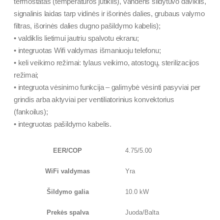
termostatas (temperatūros jutiklis), vandens šildytuvo daviklis,
signalinis laidas tarp vidinės ir išorinės dalies, grubaus valymo
filtras, išorinės dalies dugno pašildymo kabelis);
• valdiklis lietimui jautriu spalvotu ekranu;
• integruotas Wifi valdymas išmaniuoju telefonu;
• keli veikimo režimai: tylaus veikimo, atostogų, sterilizacijos
režimai;
• integruota vėsinimo funkcija – galimybė vėsinti pasyviai per
grindis arba aktyviai per ventiliatorinius konvektorius
(fankoilus);
• integruotas pašildymo kabelis.
EER/COP
4.75/5.00
WiFi valdymas
Yra
Šildymo galia
10.0 kW
Prekės spalva
Juoda/Balta