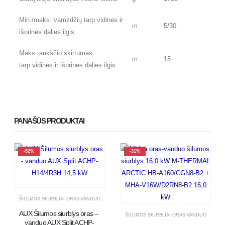
Min./maks. vamzdžių tarp vidinės ir
m
5/30
išorinės dalies ilgis
Maks. aukščio skirtumas
m
15
tarp vidinės ir išorinės dalies ilgis
PANAŠŪS PRODUKTAI
-52%
-31%
ŠILUMOS SIURBLIAI ORAS-VANDUO
AUX Šilumos siurblys oras – 
ŠILUMOS SIURBLIAI ORAS-VANDUO
vanduo AUX Split ACHP-