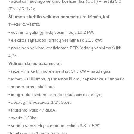
• aukštas naudingo veikimo koeficientas (COP) – net iki 5,0
(EN 14511-2);
Šilumos siurblio veikimo parametrų reikšmės, kai
T=+35°C/+18°C:
• vėsinimo galia (grindų vėsinimas): 10,2 kW;
• elektros sąnaudos (grindų vėsinimas): 2,15 kW;
• naudingo veikimo koeficientas EER (grindų vėsinimas) iki:
4,75.
Vidinės dalies parametrai:
• rezervinis kaitinimo elementas: 3+3 kW – naudingas
tuomet, kai šilumos, gaunamos iš oro, nepakanka šilumnešio
temperatūros pakėlimui;
• integruotas kintamo srauto cirkuliacinis siurblys;
• apsauginis vožtuvas 1/2″, 3bar;
• triukšmo lygis: 47 dB(A);
• svoris: 193kg;
• varinių vamzdelių skersmuo: colinis 3/8″ + 5/8″.
Suteikiama iki 3 metų garantija.