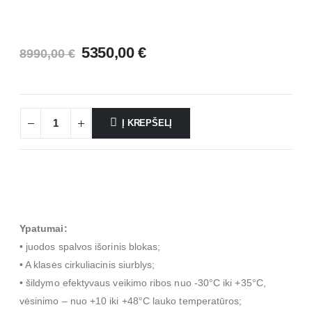
5350,00
€
8990,00
€
Į KREPŠELĮ
Ypatumai:
• juodos spalvos išorinis blokas;
• A klasės cirkuliacinis siurblys;
• šildymo efektyvaus veikimo ribos nuo -30°C iki +35°C,
vėsinimo – nuo +10 iki +48°C lauko temperatūros;