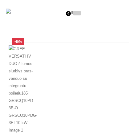
0
-40%