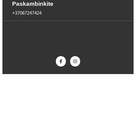
Paskambinkite
+37067247424
Kontaktai
ADRESAS
Astikų g. 7, Vilnius
TELEFONAS
+37067247424
EMAIL