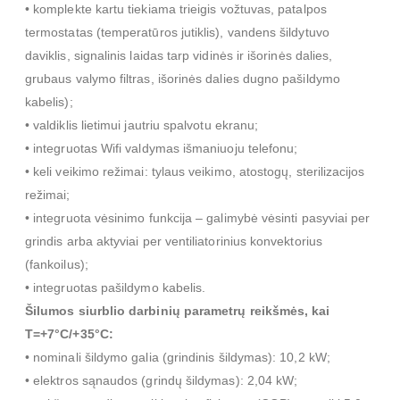
• komplekte kartu tiekiama trieigis vožtuvas, patalpos
termostatas (temperatūros jutiklis), vandens šildytuvo
daviklis, signalinis laidas tarp vidinės ir išorinės dalies,
grubaus valymo filtras, išorinės dalies dugno pašildymo
kabelis);
• valdiklis lietimui jautriu spalvotu ekranu;
• integruotas Wifi valdymas išmaniuoju telefonu;
• keli veikimo režimai: tylaus veikimo, atostogų, sterilizacijos
režimai;
• integruota vėsinimo funkcija – galimybė vėsinti pasyviai per
grindis arba aktyviai per ventiliatorinius konvektorius
(fankoilus);
• integruotas pašildymo kabelis.
Šilumos siurblio darbinių parametrų reikšmės, kai
T=+7°C/+35°C:
• nominali šildymo galia (grindinis šildymas): 10,2 kW;
• elektros sąnaudos (grindų šildymas): 2,04 kW;