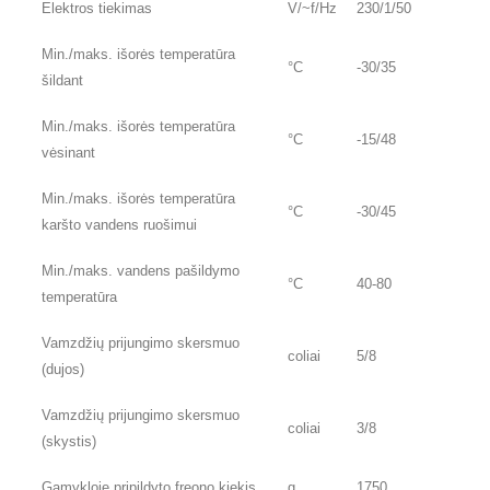
Elektros tiekimas
V/~f/Hz
230/1/50
Min./maks. išorės temperatūra
°C
-30/35
šildant
Min./maks. išorės temperatūra
°C
-15/48
vėsinant
Min./maks. išorės temperatūra
°C
-30/45
karšto vandens ruošimui
Min./maks. vandens pašildymo
°C
40-80
temperatūra
Vamzdžių prijungimo skersmuo
coliai
5/8
(dujos)
Vamzdžių prijungimo skersmuo
coliai
3/8
(skystis)
Gamykloje pripildyto freono kiekis
g
1750