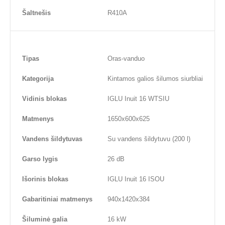
Šaltnešis
R410A
Tipas
Oras-vanduo
Kategorija
Kintamos galios šilumos siurbliai
Vidinis blokas
IGLU Inuit 16 WTSIU
Matmenys
1650x600x625
Vandens šildytuvas
Su vandens šildytuvu (200 l)
Garso lygis
26 dB
Išorinis blokas
IGLU Inuit 16 ISOU
Gabaritiniai matmenys
940x1420x384
Šiluminė galia
16 kW