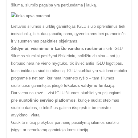
šiluma, siurblio pagalba yra perduodama į lauką.
Lietuvos šilumos siurblių gamintojas IGLU siūlo sprendimus tiek
individualių, tiek daugiabučių namų gyventojams bei pramoninės
ir visuomeninės paskirties objektams.
Šildymui, vėsinimui ir karšto vandens ruošimui
skirti IGLU
šilumos siurbliai pasižymi išskirtiniu, solidžiu dizainu – ant jų
korpuso nėra nė vieno mygtuko, tik šviečiantis IGLU logotipas,
kuris indikuoja siurblio būseną. IGLU siurbliai yra valdomi mobilia
programėle net ten, kur nėra interneto ryšio – tam šilumos
siurbliuose gamintojas įdiegė
lokalaus valdymo funkciją
.
Dar viena naujovė – visi IGLU šilumos siurbliai yra prijungiami
prie
nuotolinio serviso platformos
, kurioje nuolat stebimas
siurblio darbas, o trikdžius galima išspręsti ir be meistro
atvykimo į vietą.
Gaukite mūsų prekybos partnerių pasiūlymą šilumos siurbliui
įsigyti ar nemokamą gamintojo konsultaciją.