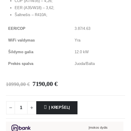
COP (A7/W35) – 4,26;
EER (A35/W18) – 3,62;
Šaltnešis – R410A;
EER/COP
3.87/4.63
WiFi valdymas
Yra
Šildymo galia
12.0 kW
Prekės spalva
Juoda/Balta
7190,00
€
10990,00
€
Į KREPŠELĮ
Įmokos dydis