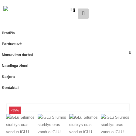
0
0
Pradžia
Parduotuvė
Montavimo darbai
Naudinga žinoti
Karjera
Kontaktai
-35%