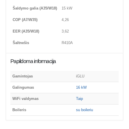
Šaldymo galia (A35/W18)
15 kW
COP (A7/W35)
4,26
EER (A35/W18)
3,62
Šaltnešis
R410A
Papildoma informacija
Gamintojas
iGLU
Galingumas
16 kW
WiFi valdymas
Taip
Boileris
su boileriu