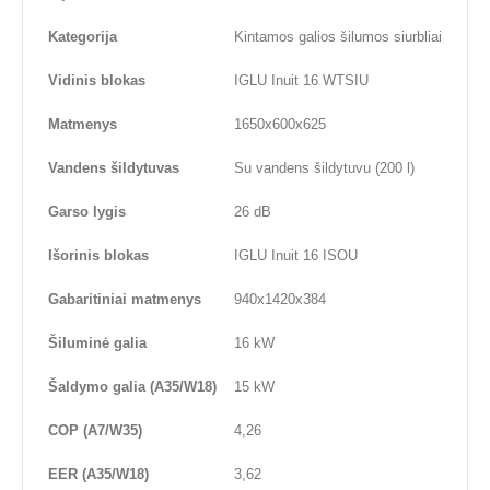
Kategorija
Kintamos galios šilumos siurbliai
Vidinis blokas
IGLU Inuit 16 WTSIU
Matmenys
1650x600x625
Vandens šildytuvas
Su vandens šildytuvu (200 l)
Garso lygis
26 dB
Išorinis blokas
IGLU Inuit 16 ISOU
Gabaritiniai matmenys
940x1420x384
Šiluminė galia
16 kW
Šaldymo galia (A35/W18)
15 kW
COP (A7/W35)
4,26
EER (A35/W18)
3,62