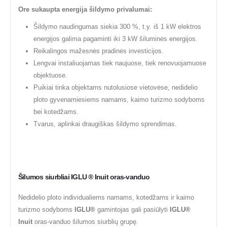
Ore sukaupta energija šildymo privalumai:
Šildymo naudingumas siekia 300 %, t.y. iš 1 kW elektros
energijos galima pagaminti iki 3 kW šiluminės energijos.
Reikalingos mažesnės pradinės investicijos.
Lengvai instaliuojamas tiek naujuose, tiek renovuojamuose
objektuose.
Puikiai tinka objektams nutolusiose vietovėse, nedidelio
ploto gyvenamiesiems namams, kaimo turizmo sodyboms
bei kotedžams.
Tvarus, aplinkai draugiškas šildymo sprendimas.
Šilumos siurbliai
IGLU ® Inuit oras-vanduo
Nedidelio ploto individualiems namams, kotedžams ir kaimo
turizmo sodyboms
IGLU®
gamintojas gali pasiūlyti
IGLU®
Inuit
oras-vanduo šilumos siurblių grupę.