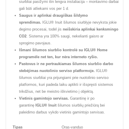
siurbliai pasižymi itin lengva instaliacija – montavimo darbai
gali būti atliekami vos per 1 d.
Saugus ir aplinkai draugiškas šildymo
sprendimas.
IGLU® Inuit šilumos siurblyje nevyksta jokie
degimo procesai, todėl jis
neišskiria aplinkai kenksmingo
CO2
. Sistema yra 100% saugi, nekelianti gaisro ar
sprogimo pavojaus.
Išmani šilumos siurblio kontrolė su IGLU® Home
programėle net ten, kur nėra interneto ryšio.
Pastovus ir ne pertraukiamas šilumos siurblio darbo
stebėjimas nuotolinio serviso platformoje.
IGLU®
šilumos siurbliai yra prijungiami prie nuotolinio serviso
platformos, kuri padeda laiku aptikti ir išspręsti sistemos
trikdžius, net be meistro iškvietimo į objektą.
Vietinis gamintojo servisas.
Garantinę ir po
garantinę
IGLU® Inuit
šilumos siurblių priežiūrą bei
paleidimo darbus vykdo vietinis gamintojo servisas.
Tipas
Oras-vanduo