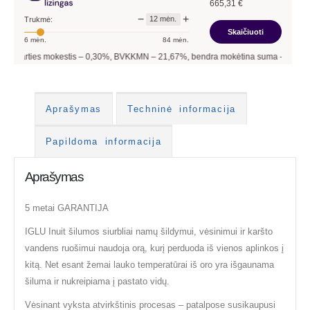
665,31
€
−
+
12
mėn.
Trukmė:
Skaičiuoti
6
mėn.
84
mėn.
 mokestis –
0,30
%, BVKKMN –
21,67
%, bendra mokėtina suma –
7 983,72
€, mėne
Aprašymas
Techninė informacija
Papildoma informacija
Aprašymas
5 metai GARANTIJA
IGLU Inuit šilumos siurbliai namų šildymui, vėsinimui ir karšto
vandens ruošimui naudoja orą, kurį perduoda iš vienos aplinkos į
kitą. Net esant žemai lauko temperatūrai iš oro yra išgaunama
šiluma ir nukreipiama į pastato vidų.
Vėsinant vyksta atvirkštinis procesas – patalpose susikaupusi