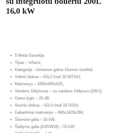
su integruotu boileriu 200L
16,0 kW
5 Metai Garantija
Tipas – trifazis;
Kategorija – kintamos galios šilumos siurbliai;
Vidinis blokas – IGLU Inuit 16 WTSIU;
Matmenys – 1650x600x625;
Vandens šildytuvas – su vandens šildytuvu (200 l);
Garso lygis – 26 dB;
Išorinis blokas – IGLU Inuit 16 ISOU;
Gabaritiniai matmenys – 940x1420x384;
Šiluminė galia – 16 kW;
Šaldymo galia (A35/W18) – 15 kW;