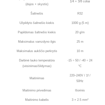
1/4 + 3/8 coliai
(dujos + skystis)
Šaltnešis
R32
Užpildyto šaltnešio kiekis
1000 g (5 m)
Papildomas šaltnešio kiekis
20 g/m
Maksimalus vamzdyno ilgis
25 m
Maksimalus aukščio perkrytis
10 m
Darbinė lauko temperatūra
-15 ÷ 50 / -40 ÷ 24
(vėsinimas/šildymas)
°C
220–240V / 1f /
Maitinimas
50Hz
Maitinimo privedimas
Išorinis
Maitinimo kabelis
3 × 2.5 mm²