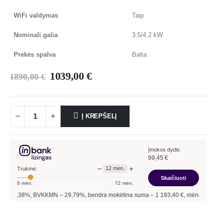
WiFi valdymas
Taip
Nominali galia
3.5/4.2 kW
Prekės spalva
Balta
1039,00
€
1890,00
€
Į KREPŠELĮ
Įmokos dydis
99,45
€
−
+
12
mėn.
Trukmė:
Skaičiuoti
6
mėn.
72
mėn.
,38
%, BVKKMN –
29,79
%, bendra mokėtina suma –
1 193,40
€, mėnesio įmoka –
9