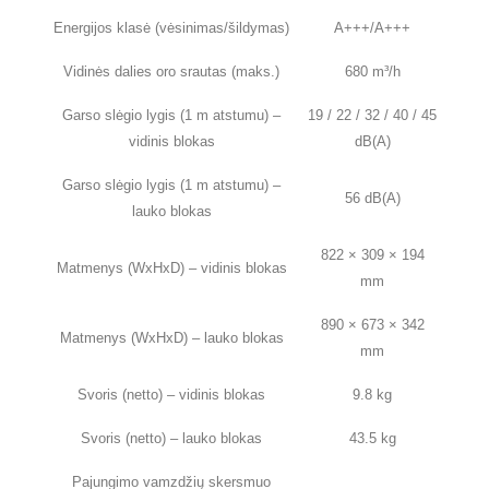
Energijos klasė (vėsinimas/šildymas)
A+++/A+++
Vidinės dalies oro srautas (maks.)
680 m³/h
Garso slėgio lygis (1 m atstumu) –
19 / 22 / 32 / 40 / 45
vidinis blokas
dB(A)
Garso slėgio lygis (1 m atstumu) –
56 dB(A)
lauko blokas
822 × 309 × 194
Matmenys (WxHxD) – vidinis blokas
mm
890 × 673 × 342
Matmenys (WxHxD) – lauko blokas
mm
Svoris (netto) – vidinis blokas
9.8 kg
Svoris (netto) – lauko blokas
43.5 kg
Pajungimo vamzdžių skersmuo