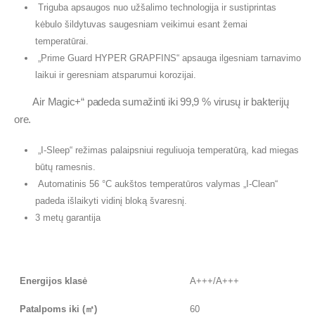
Triguba apsaugos nuo užšalimo technologija ir sustiprintas
kėbulo šildytuvas saugesniam veikimui esant žemai
temperatūrai.
„Prime Guard HYPER GRAPFINS“ apsauga ilgesniam tarnavimo
laikui ir geresniam atsparumui korozijai.
Air Magic+“ padeda sumažinti iki 99,9 % virusų ir bakterijų
ore.
„I-Sleep“ režimas palaipsniui reguliuoja temperatūrą, kad miegas
būtų ramesnis.
Automatinis 56 °C aukštos temperatūros valymas „I-Clean“
padeda išlaikyti vidinį bloką švaresnį.
3 metų garantija
Energijos klasė
A+++/A+++
Patalpoms iki (㎡)
60