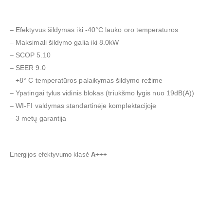
– Efektyvus šildymas iki -40°C lauko oro temperatūros
– Maksimali šildymo galia iki 8.0kW
– SCOP 5.10
– SEER 9.0
– +8° C temperatūros palaikymas šildymo režime
– Ypatingai tylus vidinis blokas (triukšmo lygis nuo 19dB(A))
– WI-FI valdymas standartinėje komplektacijoje
– 3 metų garantija
Energijos efektyvumo klasė
A+++