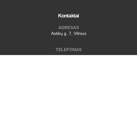
Kontaktai
ADRESAS
Astikų g. 7, Vilnius
TELEFONAS
+37067247424
EMAIL
noriu@izopaga.lt
Darbo valandos
Pirmadienį - Penktadienį :
8:00 - 17:00