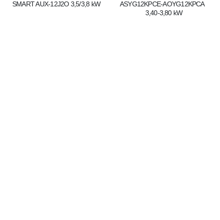
SMART AUX-12J2O 3,5/3,8 kW
ASYG12KPCE-AOYG12KPCA  
3,40-3,80 kW