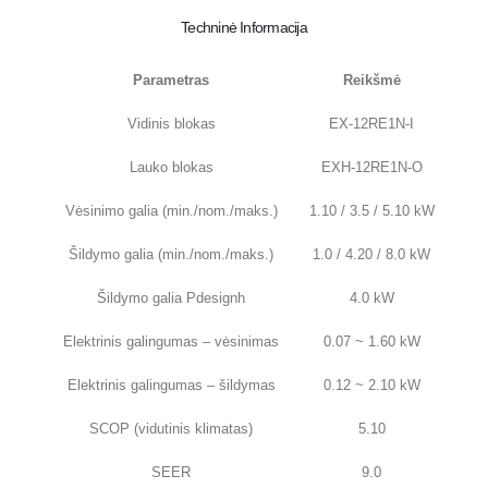
Techninė Informacija
Parametras
Reikšmė
Vidinis blokas
EX-12RE1N-I
Lauko blokas
EXH-12RE1N-O
Vėsinimo galia (min./nom./maks.)
1.10 / 3.5 / 5.10 kW
Šildymo galia (min./nom./maks.)
1.0 / 4.20 / 8.0 kW
Šildymo galia Pdesignh
4.0 kW
Elektrinis galingumas – vėsinimas
0.07 ~ 1.60 kW
Elektrinis galingumas – šildymas
0.12 ~ 2.10 kW
SCOP (vidutinis klimatas)
5.10
SEER
9.0