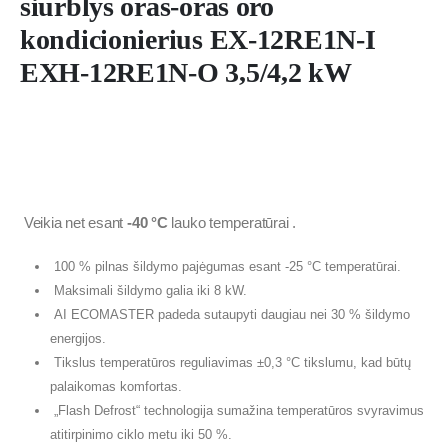
siurblys oras-oras oro
kondicionierius EX-12RE1N-I
EXH-12RE1N-O 3,5/4,2 kW
Veikia net esant
-40 °C
lauko temperatūrai .
100 % pilnas šildymo pajėgumas esant -25 °C temperatūrai.
Maksimali šildymo galia iki 8 kW.
AI ECOMASTER padeda sutaupyti daugiau nei 30 % šildymo
energijos.
Tikslus temperatūros reguliavimas ±0,3 °C tikslumu, kad būtų
palaikomas komfortas.
„Flash Defrost“ technologija sumažina temperatūros svyravimus
atitirpinimo ciklo metu iki 50 %.