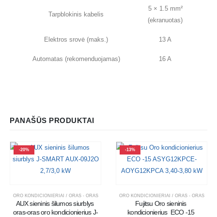
5 × 1.5 mm²
Tarpblokinis kabelis
(ekranuotas)
Elektros srovė (maks.)
13 A
Automatas (rekomenduojamas)
16 A
PANAŠŪS PRODUKTAI
-20%
-13%
ORO KONDICIONIERIAI / ORAS - ORAS
ORO KONDICIONIERIAI / ORAS - ORAS
AUX sieninis šilumos siurblys 
Fujitsu Oro sieninis 
oras-oras oro kondicionierius J-
kondicionierius  ECO -15 