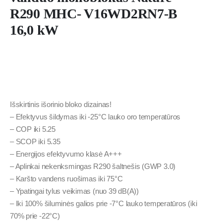
R290 MHC- V16WD2RN7-B
16,0 kW
Išskirtinis išorinio bloko dizainas!
– Efektyvus šildymas iki -25°C lauko oro temperatūros
– COP iki 5.25
– SCOP iki 5.35
– Energijos efektyvumo klasė A+++
– Aplinkai nekenksmingas R290 šaltnešis (GWP 3.0)
– Karšto vandens ruošimas iki 75°C
– Ypatingai tylus veikimas (nuo 39 dB(A))
– Iki 100% šiluminės galios prie -7°C lauko temperatūros (iki
70% prie -22°C)