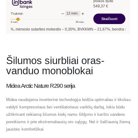
Įmokos dydis
549,37
€
−
+
12
mėn.
Trukmė:
Skaičiuoti
6
mėn.
84
mėn.
esio sutarties mokestis –
0,30
%, BVKKMN –
21,67
%, bendra mokėtina suma –
6 
Šilumos siurbliai oras-
vanduo monoblokai
Midea Arctic Nature R290 serija
Midea naudojama inverterinė technologija leidžia optimaliau ir tiksliau
valdyti kompresoriaus bei ventiliatoriaus variklių darbą, tokiu būdu
užtikrinant reikiamą šilumos kiekį namo šildymo ir karšto vandens
poreikiams ir prie ekstremaliausių oro sąlygų. Net ir šalčiausią žiemą
jausitės komfortiškai.