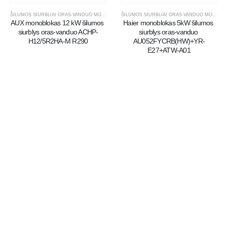
ŠILUMOS SIURBLIAI ORAS-VANDUO MONOBLOKAI
ŠILUMOS SIURBLIAI ORAS-VANDUO MONOBLOKAI
AUX monoblokas 12 kW šilumos 
Haier monoblokas 5kW šilumos 
siurblys oras-vanduo ACHP-
siurblys oras-vanduo 
H12/5R2HA-M R290
AU052FYCRB(HW)+YR-
E27+ATW-A01