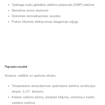
Ypatingai maža globalinio atšilimo potencialo (GWP) reikšmė
Nemažina ozono sluoksnio
Išskirtinės termodinaminės savybės
Puikus šiluminis efektyvumas daugumoje sąlygų
Paprasta naudoti
Išmanus valdiklis su spalvotu ekranu
Temperatūros atvaizdavimas spalvotame aukštos rezoliucijos
ekrane 0,1℃ tikslumu
Keletas veikimo režimų, įskaitant šildymą, vėsinimą ir karšto
vandens ruošimą