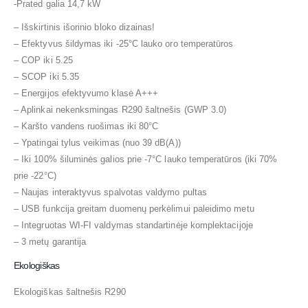
-Prated galia 14,7 kW
– Išskirtinis išorinio bloko dizainas!
– Efektyvus šildymas iki -25°C lauko oro temperatūros
– COP iki 5.25
– SCOP iki 5.35
– Energijos efektyvumo klasė A+++
– Aplinkai nekenksmingas R290 šaltnešis (GWP 3.0)
– Karšto vandens ruošimas iki 80°C
– Ypatingai tylus veikimas (nuo 39 dB(A))
– Iki 100% šiluminės galios prie -7°C lauko temperatūros (iki 70%
prie -22°C)
– Naujas interaktyvus spalvotas valdymo pultas
– USB funkcija greitam duomenų perkėlimui paleidimo metu
– Integruotas WI-FI valdymas standartinėje komplektacijoje
– 3 metų garantija
Ekologiškas
Ekologiškas šaltnešis R290