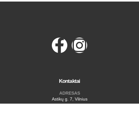
Kontaktai
ADRESAS
Astikų g. 7, Vilnius
TELEFONAS
+37067247424
EMAIL
noriu@izopaga.lt