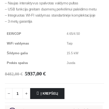
– Naujas interaktyvus spalvotas valdymo pultas
– USB funkcija greitam duomenų perkėlimui paleidimo metu
– Integruotas WI-FI valdymas standartinėje komplektacijoje
– 3 metų garantija
EER/COP
4.65/4.50
WiFi valdymas
Taip
Šildymo galia
15.5 kW
Prekės spalva
Juoda
5937,00
€
8482,00
€
Į KREPŠELĮ