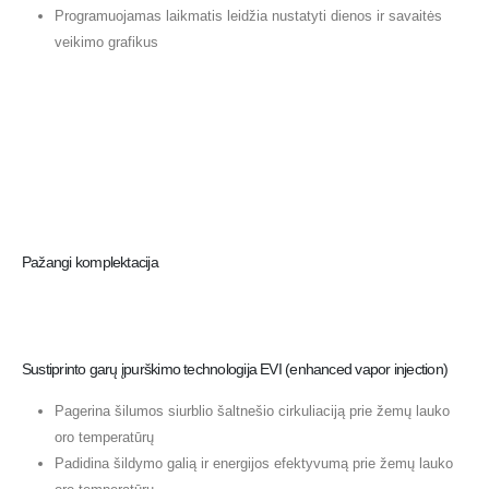
Programuojamas laikmatis leidžia nustatyti dienos ir savaitės
veikimo grafikus
Pažangi komplektacija
Sustiprinto garų įpurškimo technologija EVI (enhanced vapor injection)
Pagerina šilumos siurblio šaltnešio cirkuliaciją prie žemų lauko
oro temperatūrų
Padidina šildymo galią ir energijos efektyvumą prie žemų lauko