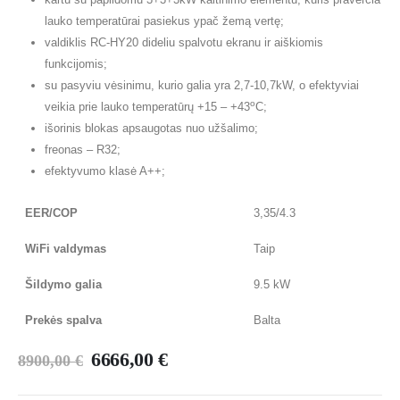
lauko temperatūrai pasiekus ypač žemą vertę;
valdiklis RC-HY20 dideliu spalvotu ekranu ir aiškiomis
funkcijomis;
su pasyviu vėsinimu, kurio galia yra 2,7-10,7kW, o efektyviai
o
veikia prie lauko temperatūrų +15 – +43
C;
išorinis blokas apsaugotas nuo užšalimo;
freonas – R32;
efektyvumo klasė A++;
EER/COP
3,35/4.3
WiFi valdymas
Taip
Šildymo galia
9.5 kW
Prekės spalva
Balta
6666,00
€
8900,00
€