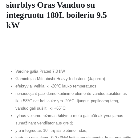
siurblys Oras Vanduo su
integruotu 180L boileriu 9.5
kW
Vardinė galia Prated
7.0 kW
Gamintojas Mitsubishi Heavy Industries (Japonija)
o
efektyviai veikia iki -20
C lauko temperatūros;
nenaudojant papildomo kaitinimo elemento vanduo sušildomas
o
o
iki +58
C net kai lauke yra -20
C. Įjungus papildomą teną,
o
vanduo gali sušilti iki +65
C;
tylaus veikimo režimas šildymo metu gali būti aktyvuojamas
sumažinant ventiliatoriaus greitį;
yra integruotas 10 litrų išsiplėtimo indas;
kartu su papildomu 3+3+3kW kaitinimo elementu, kuris praverčia