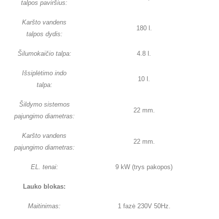
talpos paviršius:
Karšto vandens
180 l.
talpos dydis:
Šilumokaičio talpa:
4.8 l.
Išsiplėtimo indo
10 l.
talpa:
Šildymo sistemos
22 mm.
pajungimo diametras:
Karšto vandens
22 mm.
pajungimo diametras:
EL. tenai:
9 kW (trys pakopos)
Lauko blokas:
Maitinimas:
1 fazė 230V 50Hz.