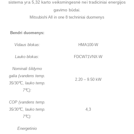
sistema yra 5,32 karto veiksmingesnė nei tradiciniai energijos
gavimo būdai.
Mitsubishi All in one 8 techniniai duomenys
Bendri duomenys:
Vidaus blokas:
HMA100-W
Lauko blokas:
FDCW71VNX-W
Nominali šildymo
galia (vandens temp.
2.20 – 9.50 kW
35/30⁰C, lauko temp.
7⁰C):
COP (vandens temp.
35/30⁰C, lauko temp.
4,3
7⁰C):
Energetinio