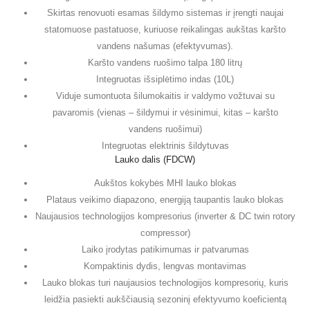
Skirtas renovuoti esamas šildymo sistemas ir įrengti naujai
statomuose pastatuose, kuriuose reikalingas aukštas karšto
vandens našumas (efektyvumas).
Karšto vandens ruošimo talpa 180 litrų
Integruotas išsiplėtimo indas (10L)
Viduje sumontuota šilumokaitis ir valdymo vožtuvai su
pavaromis (vienas – šildymui ir vėsinimui, kitas – karšto
vandens ruošimui)
Integruotas elektrinis šildytuvas
Lauko dalis (FDCW)
Aukštos kokybės MHI lauko blokas
Plataus veikimo diapazono, energiją taupantis lauko blokas
Naujausios technologijos kompresorius (inverter & DC twin rotory
compressor)
Laiko įrodytas patikimumas ir patvarumas
Kompaktinis dydis, lengvas montavimas
Lauko blokas turi naujausios technologijos kompresorių, kuris
leidžia pasiekti aukščiausią sezoninį efektyvumo koeficientą