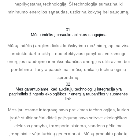
neprilygstamą technologiją. Ši technologija sumažina iki
minimumo energijos sąnaudas, užtikrina kokybę bei saugumą.
01.
Mūsų indėlis į pasaulio aplinkos saugojimą
Mūsų indėlis į anglies dioksido išskyrimo mažinimą, apima visą
produkto darbo ciklą – nuo efektyvios gamybos, veiksmingo
energijos naudojimo ir neišsenkančios energijos utilizavimo bei
perdirbimo. Tai yra pasiekimai, mūsų unikalių technologinių
sprendimų.
02.
Mes garantuojame, kad aukštųjų technologijų integracija yra
pagrindinis žingsnis ekologiškos ir energiją taupančios visuomenės
link.
Mes jau esame integravę savo patikimas technologijas, kurios
įrodė stulbinančiai didelį pajėgumą savo srityse: ekologiškos
elektros gamyba, transporto sistema, vandens gėlinimo
įrenginiai ir vėjo turbinų generatoriai . Mūsų produktų paketą