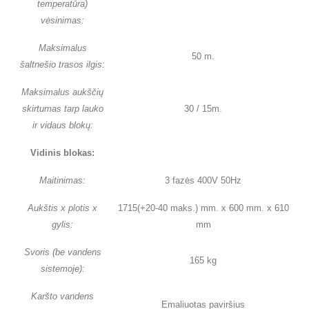
temperatūra)
vėsinimas:
Maksimalus
50 m.
šaltnešio trasos ilgis:
Maksimalus aukščių
skirtumas tarp lauko
30 / 15m.
ir vidaus blokų:
Vidinis blokas:
Maitinimas:
3 fazės 400V 50Hz
Aukštis x plotis x
1715(+20-40 maks.) mm. x 600 mm. x 610
gylis:
mm
Svoris (be vandens
165 kg
sistemoje):
Karšto vandens
Emaliuotas paviršius