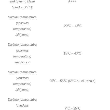
efektyvumo klasė
A+++
(vanduo 35⁰C):
Darbinė temperatūra
(aplinkos
-20⁰C – 43⁰C
temperatūra)
šildymas:
Darbinė temperatūra
(aplinkos
15⁰C – 43⁰C
temperatūra)
vėsinimas:
Darbinė temperatūra
(vandens
25⁰C – 58⁰C (65⁰C su el. tenais)
temperatūra)
šildymas:
Darbinė temperatūra
(vandens
7⁰C – 25⁰C