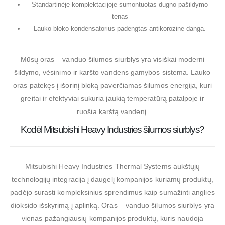
Standartinėje komplektacijoje sumontuotas dugno pašildymo
tenas
Lauko bloko kondensatorius padengtas antikorozine danga.
Mūsų oras – vanduo šilumos siurblys yra visiškai moderni
šildymo, vėsinimo ir karšto vandens gamybos sistema. Lauko
oras patekęs į išorinį bloką paverčiamas šilumos energija, kuri
greitai ir efektyviai sukuria jaukią temperatūrą patalpoje ir
ruošia karštą vandenį.
Kodėl Mitsubishi Heavy Industries šilumos siurblys?
Mitsubishi Heavy Industries Thermal Systems aukštųjų
technologijų integracija į daugelį kompanijos kuriamų produktų,
padėjo surasti kompleksinius sprendimus kaip sumažinti anglies
dioksido išskyrimą į aplinką. Oras – vanduo šilumos siurblys yra
vienas pažangiausių kompanijos produktų, kuris naudoja