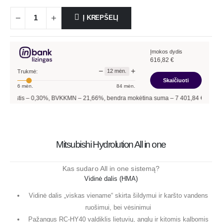
Į KREPŠELĮ
Įmokos dydis
616,82
€
−
+
12
mėn.
Trukmė:
Skaičiuoti
6
mėn.
84
mėn.
 –
0,30
%, BVKKMN –
21,66
%, bendra mokėtina suma –
7 401,84
€, mėnesio įmoka
Mitsubishi Hydrolution All in one
Kas sudaro All in one sistemą?
Vidinė dalis (HMA)
Vidinė dalis „viskas viename“ skirta šildymui ir karšto vandens
ruošimui, bei vėsinimui
Pažangus RC-HY40 valdiklis lietuvių, anglų ir kitomis kalbomis