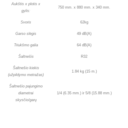
Aukštis x plotis x
750 mm. x 880 mm. x 340 mm.
gylis:
Svoris
62kg
Garso slėgis
49 dB(A)
Triukšmo galia
64 dB(A)
Šaltnešis
R32
Šaltnešio kiekis
1.84 kg (15 m.)
(užpildymo metražas)
Šaltnešio pajungimo
diametrai
1/4 (6.35 mm.) ir 5/8 (15.88 mm.)
skysčio/garų