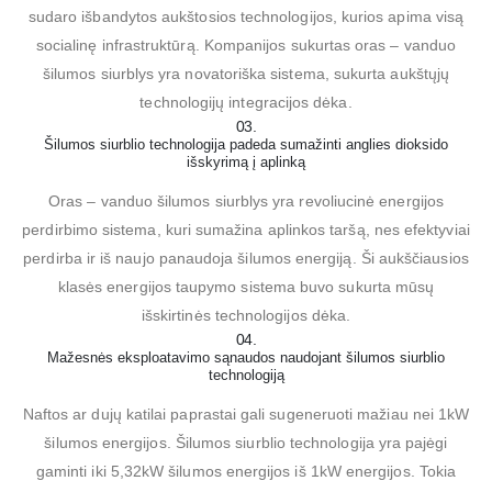
sudaro išbandytos aukštosios technologijos, kurios apima visą
socialinę infrastruktūrą. Kompanijos sukurtas oras – vanduo
šilumos siurblys yra novatoriška sistema, sukurta aukštųjų
technologijų integracijos dėka.
03.
Šilumos siurblio technologija padeda sumažinti anglies dioksido
išskyrimą į aplinką
Oras – vanduo šilumos siurblys yra revoliucinė energijos
perdirbimo sistema, kuri sumažina aplinkos taršą, nes efektyviai
perdirba ir iš naujo panaudoja šilumos energiją. Ši aukščiausios
klasės energijos taupymo sistema buvo sukurta mūsų
išskirtinės technologijos dėka.
04.
Mažesnės eksploatavimo sąnaudos naudojant šilumos siurblio
technologiją
Naftos ar dujų katilai paprastai gali sugeneruoti mažiau nei 1kW
šilumos energijos. Šilumos siurblio technologija yra pajėgi
gaminti iki 5,32kW šilumos energijos iš 1kW energijos. Tokia