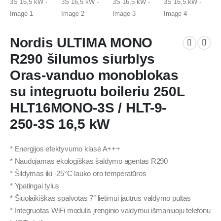
Nordis ULTIMA MONO
R290 šilumos siurblys
Oras-vanduo monoblokas
su integruotu boileriu 250L
HLT16MONO-3S / HLT-9-
250-3S 16,5 kW
* Energijos efektyvumo klasė A+++
* Naudojamas ekologiškas šaldymo agentas R290
* Šildymas iki -25°C lauko oro temperatūros
* Ypatingai tylus
* Šiuolaikiškas spalvotas 7″ lietimui jautrus valdymo pultas
* Integruotas WiFi modulis įrenginio valdymui išmaniuoju telefonu