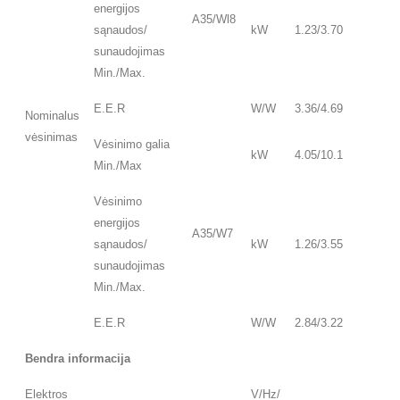
energijos
A35/Wl8
sąnaudos/
kW
1.23/3.70
sunaudojimas
Min./Max.
E.E.R
W/W
3.36/4.69
Nominalus
vėsinimas
Vėsinimo galia
kW
4.05/10.1
Min./Max
Vėsinimo
energijos
A35/W7
sąnaudos/
kW
1.26/3.55
sunaudojimas
Min./Max.
E.E.R
W/W
2.84/3.22
Bendra informacija
Elektros
V/Hz/