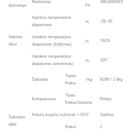
Maitinimas
380-420/50/3
duomenys
Ph
Aplinkos temperatūros
o
-25~43
C
diapazonas
Veikimo
Vandens temperatūros
o
70/25
C
ribos
diapazonas (šildymas)
Vandens temperatūros
o
20/7
C
diapazonas (vėsinimas)
Tipas/
Šaltnešis
-/kg
R290 / 1.5kg
Kiekis
Tipas-
Kompresorius
Rotary
Kiekis/Sistema
Keturių krypčių vožtuvas + EEV
Sanhua
Šaltnešio
dalis
Kiekis
2