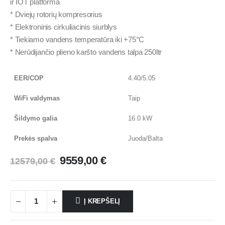
ir IOT platforma
* Dviejų rotorių kompresorius
* Elektroninis cirkuliacinis siurblys
* Tiekiamo vandens temperatūra iki +75°C
* Nerūdijančio plieno karšto vandens talpa 250ltr
EER/COP
4.40/5.05
WiFi valdymas
Taip
Šildymo galia
16.0 kW
Prekės spalva
Juoda/Balta
9559,00
€
12579,00
€
Į KREPŠELĮ