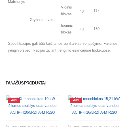
Matmenys
Vidinis
kg
117
blokas
Grynasis svoris
Išorinis
kg
150
blokas
Specifikacijos gali būti keičiamos be išankstinio įspėjimo. Faktines
įrenginio specifikacijas žr. ant įrenginio esančiuose lipdukuose.
PANAŠŪS PRODUKTAI
-28%
-28%
ŠILUMOS SIURBLIAI ORAS-VANDUO MONOBLOKAI
ŠILUMOS SIURBLIAI ORAS-VANDUO MONOBLOKAI