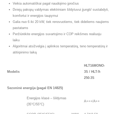
Veikia automatiškai pagal naudojimo įpročius
Dviejų pakopų valdymas elektriniam šildytuvui įjungti/ sustabdyti,
komfortui ir energijos taupymui
Galia nuo 6 iki 20 kW, tiek renovuotiems, tiek dideliems naujiems
pastatams
Peržiūrėkite energijos suvartojimo ir COP reikšmes realiuoju
laiku
Algoritmai atsižvelgia į aplinkos temperatūrą, teno temperatūrą ir
atitirpinimo laiką
HLT16MONO-
Modelis
3S / HLT-9-
250-3S
Sezoninė energija (pagal EN 14825)
Energijos klasė – šildymas
A+++/A++
(35°C/55°C)