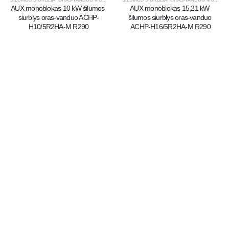
AUX monoblokas 10 kW šilumos 
AUX monoblokas 15,21 kW 
siurblys oras-vanduo ACHP-
šilumos siurblys oras-vanduo 
H10/5R2HA-M R290
ACHP-H16/5R2HA-M R290