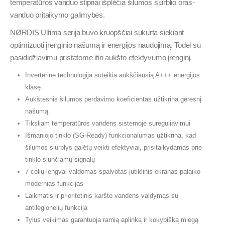
temperatūros vanduo stipriai išplėčia šilumos siurblio oras-
vanduo pritaikymo galimybės.
NØRDIS Ultima serija buvo kruopščiai sukurta siekiant
optimizuoti įrenginio našumą ir energijos naudojimą. Todėl su
pasididžiavimu pristatome itin aukšto efektyvumo įrenginį.
Inverterinė technologija suteikia aukščiausią A+++ energijos
klasę
Aukštesnis šilumos perdavimo koeficientas užtikrina geresnį
našumą
Tiksliam temperatūros vandens sistemoje sureguliavimui
Išmaniojo tinklo (SG-Ready) funkcionalumas užtikrina, kad
šilumos siurblys galėtų veikti efektyviai, prisitaikydamas prie
tinklo siunčiamų signalų
7 colių lengvai valdomas spalvotas jutiklinis ekranas palaiko
modernias funkcijas
Laikmatis ir prioritetinis karšto vandens valdymas su
antilegionelių funkcija
Tylus veikimas garantuoja ramią aplinką ir kokybišką miegą