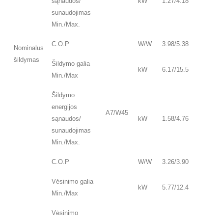
sąnaudos/
kW
1.27/4.18
sunaudojimas
Min./Max.
C.O.P
W/W
3.98/5.38
Nominalus
šildymas
Šildymo galia
kW
6.17/15.5
Min./Max
Šildymo
energijos
A7/W45
sąnaudos/
kW
1.58/4.76
sunaudojimas
Min./Max.
C.O.P
W/W
3.26/3.90
Vėsinimo galia
kW
5.77/12.4
Min./Max
Vėsinimo