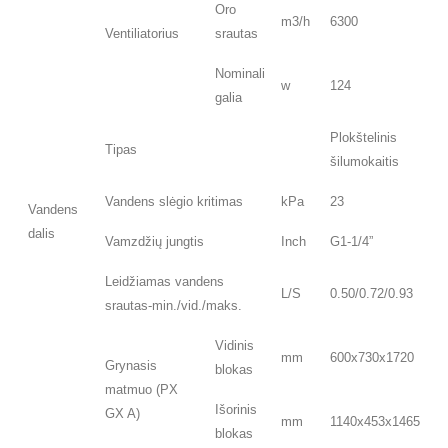
Oro
m3/h
6300
Ventiliatorius
srautas
Nominali
w
124
galia
Plokštelinis
Tipas
šilumokaitis
Vandens slėgio kritimas
kPa
23
Vandens
dalis
Vamzdžių jungtis
Inch
G1-1/4”
Leidžiamas vandens
L/S
0.50/0.72/0.93
srautas-min./vid./maks.
Vidinis
mm
600x730x1720
Grynasis
blokas
matmuo (PX
Išorinis
GX A)
mm
1140x453x1465
blokas