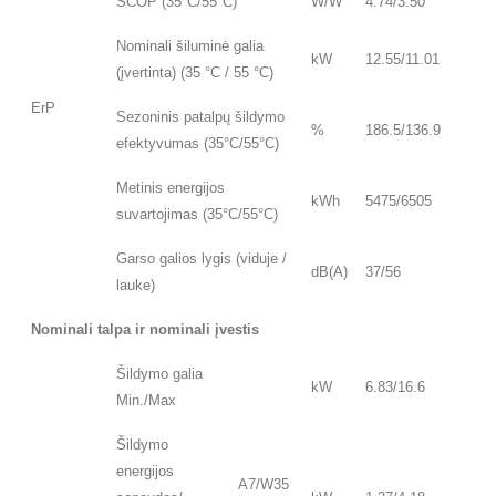
SCOP (35°C/55°C)
W/W
4.74/3.50
Nominali šiluminė galia
kW
12.55/11.01
(įvertinta) (35 °C / 55 °C)
ErP
Sezoninis patalpų šildymo
%
186.5/136.9
efektyvumas (35°C/55°C)
Metinis energijos
kWh
5475/6505
suvartojimas (35°C/55°C)
Garso galios lygis (viduje /
dB(A)
37/56
lauke)
Nominali talpa ir nominali įvestis
Šildymo galia
kW
6.83/16.6
Min./Max
Šildymo
energijos
A7/W35