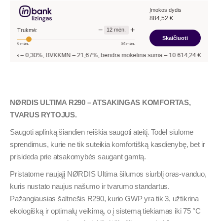
Įmokos dydis
884,52
€
−
+
12
mėn.
Trukmė:
Skaičiuoti
6
mėn.
84
mėn.
–
0,30
%, BVKKMN –
21,67
%, bendra mokėtina suma –
10 614,24
€, mėnesio įmoka
NØRDIS ULTIMA R290 – ATSAKINGAS KOMFORTAS,
TVARUS RYTOJUS.
Saugoti aplinką šiandien reiškia saugoti ateitį. Todėl siūlome
sprendimus, kurie ne tik suteikia komfortišką kasdienybę, bet ir
prisideda prie atsakomybės saugant gamtą.
Pristatome naująjį NØRDIS Ultima šilumos siurblį oras-vanduo,
kuris nustato naujus našumo ir tvarumo standartus.
Pažangiausias šaltnešis R290, kurio GWP yra tik 3, užtikrina
ekologišką ir optimalų veikimą, o į sistemą tiekiamas iki 75 °C