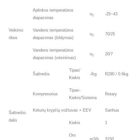
Aplinkos temperatūros
o
-25~43
C
diapazonas
Veikimo
Vandens temperatūros
o
70/25
C
ribos
diapazonas (šildymas)
Vandens temperatūros
o
20/7
C
diapazonas (vėsinimas)
Tipas/
Šaltnešis
-/kg
R290 / 0.6kg
Kiekis
Tipas-
Kompresorius
Rotary
Kiekis/Sistema
Keturių krypčių vožtuvas + EEV
Sanhua
Šaltnešio
dalis
Kiekis
1
Oro
m3/h
3150