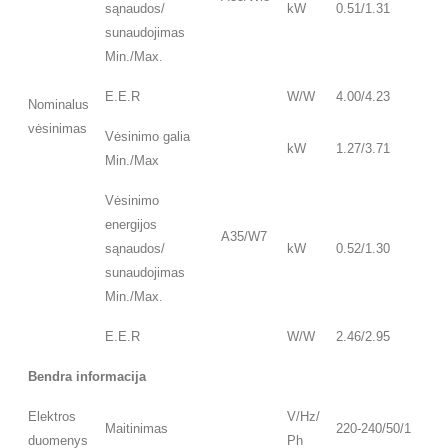
sąnaudos/
kW
0.51/1.31
sunaudojimas
Min./Max.
E.E.R
W/W
4.00/4.23
Nominalus
vėsinimas
Vėsinimo galia
kW
1.27/3.71
Min./Max
Vėsinimo
energijos
A35/W7
sąnaudos/
kW
0.52/1.30
sunaudojimas
Min./Max.
E.E.R
W/W
2.46/2.95
Bendra informacija
Elektros
V/Hz/
Maitinimas
220-240/50/1
duomenys
Ph