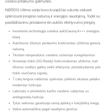
vanduo pritaikymo galimybės.
NØRDIS Ultima serija buvo kruopščiai sukurta siekiant
optimizuoti įrenginio našumą ir energijos naudojimą. Todėl su
pasididžiavimu pristatome itin aukšto efektyvumo įrenginį.
Inverterinė technologija suteikia aukščiausią A+++ energijos
klasę
Aukštesnis šilumos perdavimo koeficientas užtikrina geresnį
našumą
Tiksliam temperatūros vandens sistemoje sureguliavimui
Išmaniojo tinklo (SG-Ready) funkcionalumas užtikrina, kad
šilumos siurblys galėtų veikti efektyviai, prisitaikydamas prie
tinklo siunčiamų signalų
7 colių lengvai valdomas spalvotas jutiklinis ekranas palaiko
modernias funkcijas
Laikmatis ir prioritetinis karšto vandens valdymas su
antilegionelių funkcija
Tylus veikimas garantuoja ramią aplinką ir kokybišką miegą
Veikia automatiškai pagal naudojimo įpročius