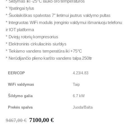
* Šildymas iki -25°C lauko oro temperatūros
* Ypatingai tylus
* Šiuolaikiškas spalvotas 7″ lietimui jautrus valdymo pultas
* Integruotas WiFi modulis įrenginio valdymui išmaniuoju telefonu
ir IOT platforma
* Dviejų rotorių kompresorius
* Elektroninis cirkuliacinis siurblys
* Tiekiamo vandens temperatūra iki +75°C
* Nerūdijančio plieno karšto vandens talpa 250ltr
EER/COP
4.23/4.83
WiFi valdymas
Taip
Šildymo galia
6.7 kW
Prekės spalva
Juoda/Balta
7100,00
€
9467,00
€