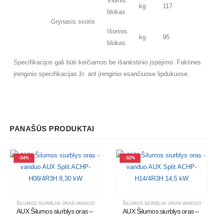
Vidinis
kg
117
blokas
Grynasis svoris
Išorinis
kg
95
blokas
Specifikacijos gali būti keičiamos be išankstinio įspėjimo. Faktines
įrenginio specifikacijas žr. ant įrenginio esančiuose lipdukuose.
PANAŠŪS PRODUKTAI
-54%
-52%
ŠILUMOS SIURBLIAI ORAS-VANDUO
ŠILUMOS SIURBLIAI ORAS-VANDUO
AUX Šilumos siurblys oras – 
AUX Šilumos siurblys oras – 