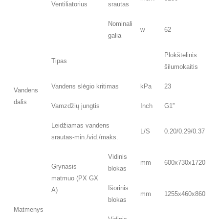
Ventiliatorius
srautas
Nominali
w
62
galia
Plokštelinis
Tipas
šilumokaitis
Vandens slėgio kritimas
kPa
23
Vandens
dalis
Vamzdžių jungtis
Inch
G1”
Leidžiamas vandens
L/S
0.20/0.29/0.37
srautas-min./vid./maks.
Vidinis
mm
600x730x1720
Grynasis
blokas
matmuo (PX GX
Išorinis
A)
mm
1255x460x860
blokas
Matmenys