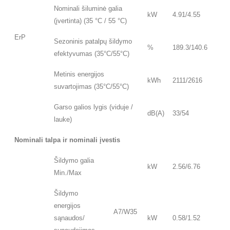
Nominali šiluminė galia
kW
4.91/4.55
(įvertinta) (35 °C / 55 °C)
ErP
Sezoninis patalpų šildymo
%
189.3/140.6
efektyvumas (35°C/55°C)
Metinis energijos
kWh
2111/2616
suvartojimas (35°C/55°C)
Garso galios lygis (viduje /
dB(A)
33/54
lauke)
Nominali talpa ir nominali įvestis
Šildymo galia
kW
2.56/6.76
Min./Max
Šildymo
energijos
A7/W35
sąnaudos/
kW
0.58/1.52