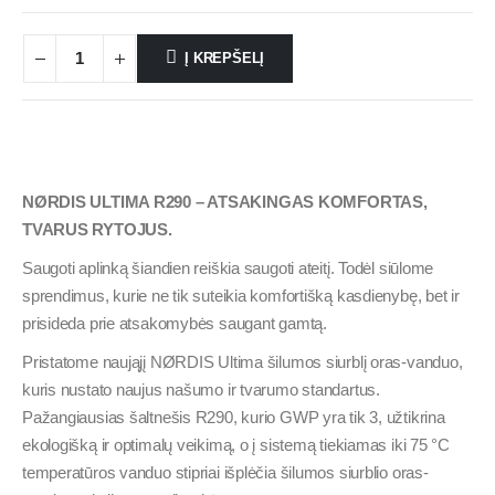
Į KREPŠELĮ
NØRDIS ULTIMA R290 – ATSAKINGAS KOMFORTAS,
TVARUS RYTOJUS.
Saugoti aplinką šiandien reiškia saugoti ateitį. Todėl siūlome
sprendimus, kurie ne tik suteikia komfortišką kasdienybę, bet ir
prisideda prie atsakomybės saugant gamtą.
Pristatome naująjį NØRDIS Ultima šilumos siurblį oras-vanduo,
kuris nustato naujus našumo ir tvarumo standartus.
Pažangiausias šaltnešis R290, kurio GWP yra tik 3, užtikrina
ekologišką ir optimalų veikimą, o į sistemą tiekiamas iki 75 °C
temperatūros vanduo stipriai išplėčia šilumos siurblio oras-