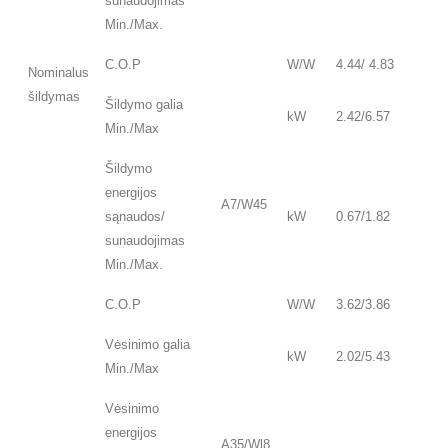
sunaudojimas
Min./Max.
C.O.P
W/W
4.44/ 4.83
Nominalus
šildymas
Šildymo galia
kW
2.42/6.57
Min./Max
Šildymo
energijos
A7/W45
sąnaudos/
kW
0.67/1.82
sunaudojimas
Min./Max.
C.O.P
W/W
3.62/3.86
Vėsinimo galia
kW
2.02/5.43
Min./Max
Vėsinimo
energijos
A35/Wl8