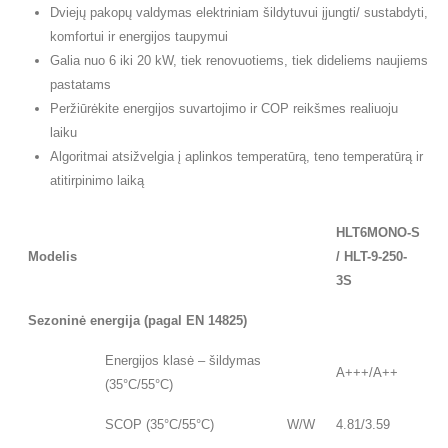
Dviejų pakopų valdymas elektriniam šildytuvui įjungti/ sustabdyti,
komfortui ir energijos taupymui
Galia nuo 6 iki 20 kW, tiek renovuotiems, tiek dideliems naujiems
pastatams
Peržiūrėkite energijos suvartojimo ir COP reikšmes realiuoju
laiku
Algoritmai atsižvelgia į aplinkos temperatūrą, teno temperatūrą ir
atitirpinimo laiką
HLT6MONO-S
Modelis
/ HLT-9-250-
3S
Sezoninė energija (pagal EN 14825)
Energijos klasė – šildymas
A+++/A++
(35°C/55°C)
SCOP (35°C/55°C)
W/W
4.81/3.59