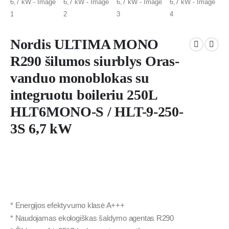
Nordis ULTIMA MONO
R290 šilumos siurblys Oras-
vanduo monoblokas su
integruotu boileriu 250L
HLT6MONO-S / HLT-9-250-
3S 6,7 kW
* Energijos efektyvumo klasė A+++
* Naudojamas ekologiškas šaldymo agentas R290