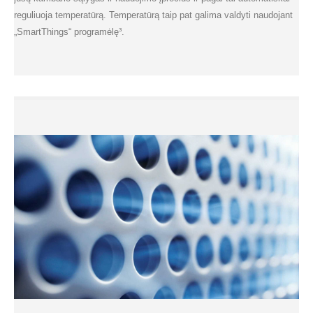
reguliuoja temperatūrą. Temperatūrą taip pat galima valdyti naudojant
„SmartThings“ programėlę³.