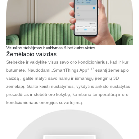
Vizualinis stebėjimas ir valdymas iš bet kurios vietos
Žemėlapio vaizdas
Stebėkite ir valdykite visus savo oro kondicionierius, kad ir kur
17
būtumėte. Naudodami „SmartThings App“
esantį žemėlapio
vaizdą , galite matyti savo namų ir išmaniųjų įrenginių 3D
žemėlapį. Galite keisti nustatymus, vykdyti iš anksto nustatytas
procedūras ir stebėti oro kokybę, kambario temperatūrą ir oro
kondicionieriaus energijos suvartojimą.