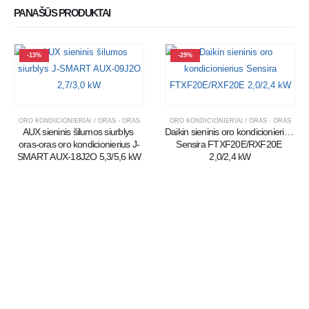
PANAŠŪS PRODUKTAI
-13%
-29%
ORO KONDICIONIERIAI / ORAS - ORAS
ORO KONDICIONIERIAI / ORAS - ORAS
AUX sieninis šilumos siurblys 
Daikin sieninis oro kondicionierius 
oras-oras oro kondicionierius J-
Sensira FTXF20E/RXF20E 
SMART AUX-18J2O 5,3/5,6 kW
2,0/2,4 kW