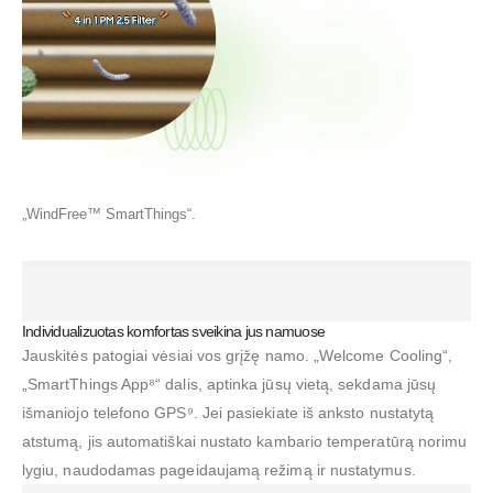
„WindFree™ SmartThings“.
Individualizuotas komfortas sveikina jus namuose
Jauskitės patogiai vėsiai vos grįžę namo. „Welcome Cooling“,
„SmartThings App⁸“ dalis, aptinka jūsų vietą, sekdama jūsų
išmaniojo telefono GPS⁹. Jei pasiekiate iš anksto nustatytą
atstumą, jis automatiškai nustato kambario temperatūrą norimu
lygiu, naudodamas pageidaujamą režimą ir nustatymus.