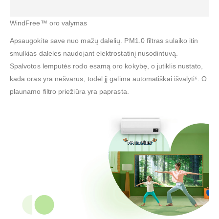
WindFree™ oro valymas
Apsaugokite save nuo mažų dalelių. PM1.0 filtras sulaiko itin
smulkias daleles naudojant elektrostatinį nusodintuvą.
Spalvotos lemputės rodo esamą oro kokybę, o jutiklis nustato,
kada oras yra nešvarus, todėl jį galima automatiškai išvalyti⁶. O
plaunamo filtro priežiūra yra paprasta.