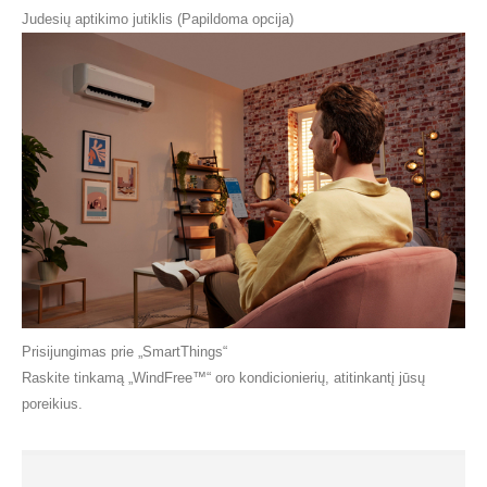
Judesių aptikimo jutiklis (Papildoma opcija)
Prisijungimas prie „SmartThings“
Raskite tinkamą „WindFree™“ oro kondicionierių, atitinkantį jūsų
poreikius.