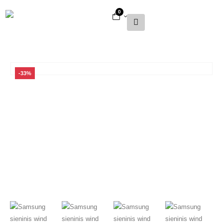
0
-33%