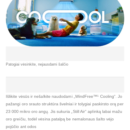
Patogiai vėsinkite, nejausdami šalčio
Išlikite vėsūs ir nešalkite naudodami „WindFree™¹ Cooling“. Jo
pažangi oro srauto struktūra švelniai ir tolygiai paskirsto orą per
23 000 mikro oro angų. Jis sukuria „Still Air“ aplinką labai mažu
oro greičiu, todėl vėsina patalpą be nemalonaus šalto vėjo
pojūčio ant odos