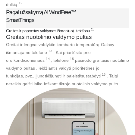
12
dulkių
.
Pagal užsakymą AI WindFree™
SmartThings
13
Greitas ir paprastas valdymas išmaniuoju telefonu
Greitas nuotolinio valdymo pultas
Greitai ir lengvai valdykite kambario temperatūrą Galaxy
13
išmaniajame telefone
. Kai priartėsite prie
14
15
oro kondicionieriaus
, telefone
pasirodo greitasis nuotolinio
valdymo pultas , leidžiantis valdyti prioritetines jo
16
funkcijas, pvz., įjungti/išjungti ir paleisti/sustabdyti
. Taigi
nereikia gaišti laiko ieškant tikrojo nuotolinio valdymo pulto.