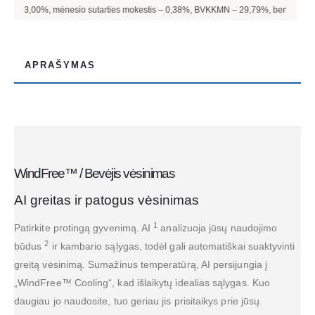
rties mokestis –
0,38
%, BVKKMN –
29,79
%, bendra mokėtina suma –
976,32
€, m
APRAŠYMAS
WindFree™ / Bevėjis vėsinimas
AI greitas ir patogus vėsinimas
1
Patirkite protingą gyvenimą. AI
analizuoja jūsų naudojimo
2
būdus
ir kambario sąlygas, todėl gali automatiškai suaktyvinti
greitą vėsinimą. Sumažinus temperatūrą, AI persijungia į
„WindFree™ Cooling“, kad išlaikytų idealias sąlygas. Kuo
daugiau jo naudosite, tuo geriau jis prisitaikys prie jūsų.