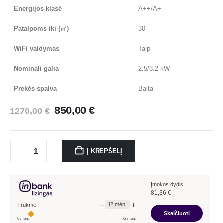
Energijos klasė
A++/A+
Patalpoms iki (㎡)
30
WiFi valdymas
Taip
Nominali galia
2.5/3.2 kW
Prekės spalva
Balta
850,00
€
1270,00
€
Į KREPŠELĮ
Įmokos dydis
81,36
€
−
+
12
mėn.
Trukmė:
Skaičiuoti
6
mėn.
72
mėn.