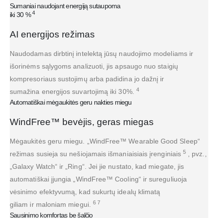
Sumaniai naudojant energiją sutaupoma
4
iki 30 %
AI energijos režimas
Naudodamas dirbtinį intelektą jūsų naudojimo modeliams ir
išorinėms sąlygoms analizuoti, jis apsaugo nuo staigių
kompresoriaus sustojimų arba padidina jo dažnį ir
4
sumažina energijos suvartojimą iki 30%.
Automatiškai mėgaukitės geru nakties miegu
WindFree™ bevėjis, geras miegas
Mėgaukitės geru miegu. „WindFree™ Wearable Good Sleep“
5
režimas susieja su nešiojamais išmaniaisiais įrenginiais
, pvz.,
„Galaxy Watch“ ir „Ring“. Jei jie nustato, kad miegate, jis
automatiškai įjungia „WindFree™ Cooling“ ir sureguliuoja
vėsinimo efektyvumą, kad sukurtų idealų klimatą
6 7
giliam ir maloniam miegui.
Sausinimo komfortas be šalčio