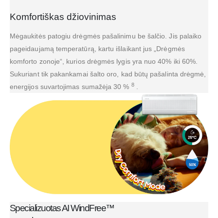
Komfortiškas džiovinimas
Mėgaukitės patogiu drėgmės pašalinimu be šalčio. Jis palaiko
pageidaujamą temperatūrą, kartu išlaikant jus „Drėgmės
komforto zonoje“, kurios drėgmės lygis yra nuo 40% iki 60%.
Sukuriant tik pakankamai šalto oro, kad būtų pašalinta drėgmė,
8
energijos suvartojimas sumažėja 30 %
.
Specializuotas AI WindFree™