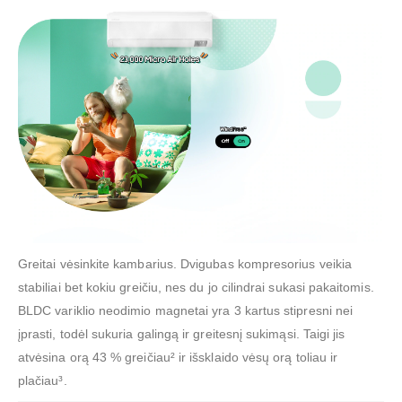
Greitai vėsinkite kambarius. Dvigubas kompresorius veikia
stabiliai bet kokiu greičiu, nes du jo cilindrai sukasi pakaitomis.
BLDC variklio neodimio magnetai yra 3 kartus stipresni nei
įprasti, todėl sukuria galingą ir greitesnį sukimąsi. Taigi jis
atvėsina orą 43 % greičiau² ir išsklaido vėsų orą toliau ir
plačiau³.