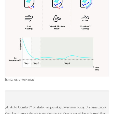
Išmanusis veikimas
„AI Auto Comfort“² pristato naujovišką gyvenimo būdą. Jis analizuoja
jūsų kambario sąlygas ir naudojimo įpročius ir pagal tai automatiškai