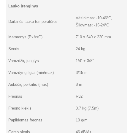
Lauko įrenginys
Vėsinimas: -10-46°C,
Darbinės lauko temperatūros
Šildymas: -15-24°C
Matmenys (PxAxG)
710 x 540 x 220 mm
Svoris
24 kg
Vamzdžių jungtys
1/4” + 3/8”
Vamzdynų ilgiai (min/max)
3/15 m
Aukščių perkritis (max)
8 m
Freonas
R32
Freono kiekis
0.7 kg (7.5m)
Papildomas freonas
10 g/m
Garso slėgis
46 dB(A)