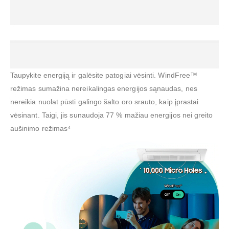
Taupykite energiją ir galėsite patogiai vėsinti. WindFree™
režimas sumažina nereikalingas energijos sąnaudas, nes
nereikia nuolat pūsti galingo šalto oro srauto, kaip įprastai
vėsinant. Taigi, jis sunaudoja 77 % mažiau energijos nei greito
aušinimo režimas⁴