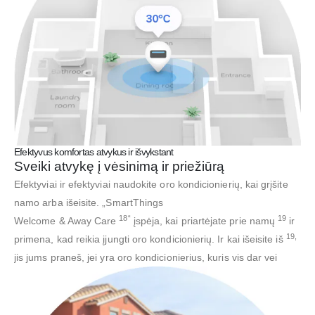
Efektyvus komfortas atvykus ir išvykstant
Sveiki atvykę į vėsinimą ir priežiūrą
Efektyviai ir efektyviai naudokite oro kondicionierių, kai grįšite
namo arba išeisite. „SmartThings
18“
19
Welcome & Away Care
įspėja, kai priartėjate prie namų
ir
19,
primena, kad reikia įjungti oro kondicionierių. Ir kai išeisite iš
jis jums praneš, jei yra oro kondicionierius, kuris vis dar vei