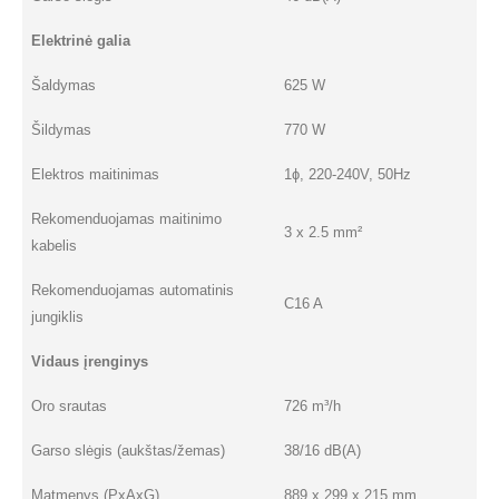
Elektrinė galia
Šaldymas
625 W
Šildymas
770 W
Elektros maitinimas
1ɸ, 220-240V, 50Hz
Rekomenduojamas maitinimo
3 x 2.5 mm²
kabelis
Rekomenduojamas automatinis
C16 A
jungiklis
Vidaus įrenginys
Oro srautas
726 m³/h
Garso slėgis (aukštas/žemas)
38/16 dB(A)
Matmenys (PxAxG)
889 x 299 x 215 mm