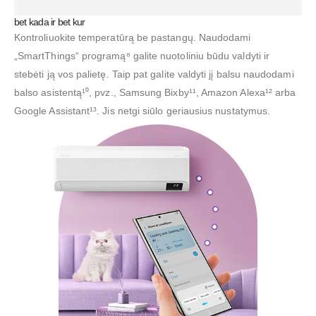
bet kada ir bet kur
Kontroliuokite temperatūrą be pastangų. Naudodami
„SmartThings“ programą⁸ galite nuotoliniu būdu valdyti ir
stebėti ją vos palietę. Taip pat galite valdyti jį balsu naudodami
balso asistentą¹⁰, pvz., Samsung Bixby¹¹, Amazon Alexa¹² arba
Google Assistant¹³. Jis netgi siūlo geriausius nustatymus.