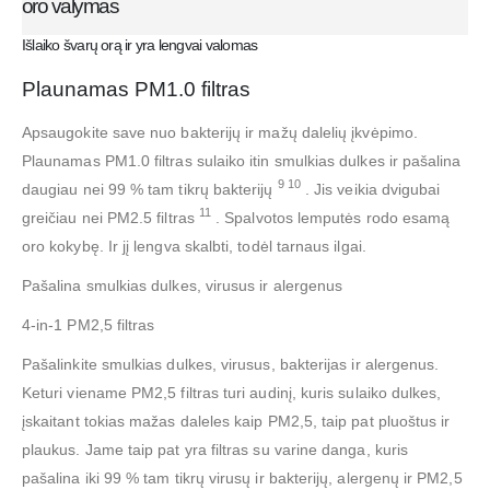
oro valymas
Išlaiko švarų orą ir yra lengvai valomas
Plaunamas PM1.0 filtras
Apsaugokite save nuo bakterijų ir mažų dalelių įkvėpimo.
Plaunamas PM1.0 filtras sulaiko itin smulkias dulkes ir pašalina
9 10
daugiau nei 99 % tam tikrų bakterijų
. Jis veikia dvigubai
11
greičiau nei PM2.5 filtras
. Spalvotos lemputės rodo esamą
oro kokybę. Ir jį lengva skalbti, todėl tarnaus ilgai.
Pašalina smulkias dulkes, virusus ir alergenus
4-in-1 PM2,5 filtras
Pašalinkite smulkias dulkes, virusus, bakterijas ir alergenus.
Keturi viename PM2,5 filtras turi audinį, kuris sulaiko dulkes,
įskaitant tokias mažas daleles kaip PM2,5, taip pat pluoštus ir
plaukus. Jame taip pat yra filtras su varine danga, kuris
pašalina iki 99 % tam tikrų virusų ir bakterijų, alergenų ir PM2,5