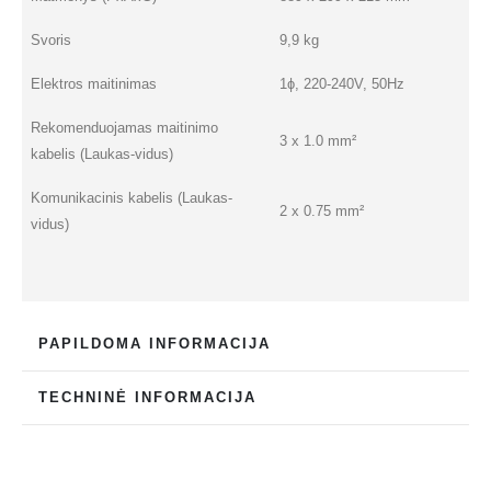
Svoris
9,9 kg
Elektros maitinimas
1ɸ, 220-240V, 50Hz
Rekomenduojamas maitinimo
3 x 1.0 mm²
kabelis (Laukas-vidus)
Komunikacinis kabelis (Laukas-
2 x 0.75 mm²
vidus)
PAPILDOMA INFORMACIJA
TECHNINĖ INFORMACIJA