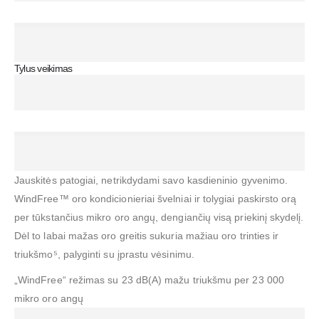
Tylus veikimas
Jauskitės patogiai, netrikdydami savo kasdieninio gyvenimo.
WindFree™ oro kondicionieriai švelniai ir tolygiai paskirsto orą
per tūkstančius mikro oro angų, dengiančių visą priekinį skydelį.
Dėl to labai mažas oro greitis sukuria mažiau oro trinties ir
triukšmo⁵, palyginti su įprastu vėsinimu.
„WindFree“ režimas su 23 dB(A) mažu triukšmu per 23 000
mikro oro angų