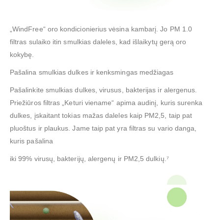
„WindFree“ oro kondicionierius vėsina kambarį. Jo PM 1.0
filtras sulaiko itin smulkias daleles, kad išlaikytų gerą oro
kokybę.
Pašalina smulkias dulkes ir kenksmingas medžiagas
Pašalinkite smulkias dulkes, virusus, bakterijas ir alergenus.
Priežiūros filtras „Keturi viename“ apima audinį, kuris surenka
dulkes, įskaitant tokias mažas daleles kaip PM2,5, taip pat
pluoštus ir plaukus. Jame taip pat yra filtras su vario danga,
kuris pašalina
iki 99% virusų, bakterijų, alergenų ir PM2,5 dulkių.⁷