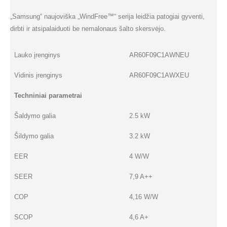
„Samsung“ naujoviška „WindFree™“ serija leidžia patogiai gyventi,
dirbti ir atsipalaiduoti be nemalonaus šalto skersvėjo.
Lauko įrenginys
AR60F09C1AWNEU
Vidinis įrenginys
AR60F09C1AWXEU
Techniniai parametrai
Šaldymo galia
2.5 kW
Šildymo galia
3.2 kW
EER
4 W/W
SEER
7,9 A++
COP
4,16 W/W
SCOP
4,6 A+