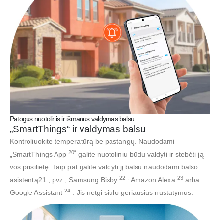
Patogus nuotolinis ir išmanus valdymas balsu
„SmartThings“ ir valdymas balsu
Kontroliuokite temperatūrą be pastangų. Naudodami
20“
„SmartThings App
galite nuotoliniu būdu valdyti ir stebėti ją
vos prisilietę. Taip pat galite valdyti jį balsu naudodami balso
22
,
23
asistentą21 , pvz., Samsung Bixby
Amazon Alexa
arba
24
Google Assistant
. Jis netgi siūlo geriausius nustatymus.