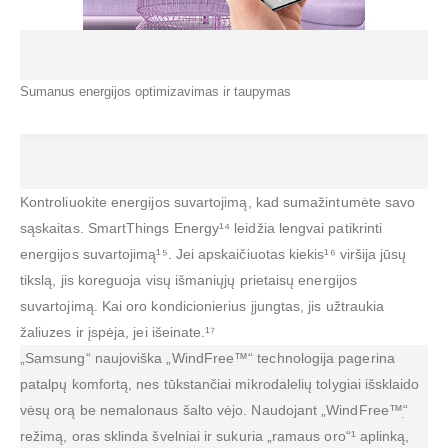
Sumanus energijos optimizavimas ir taupymas
Kontroliuokite energijos suvartojimą, kad sumažintumėte savo
sąskaitas. SmartThings Energy¹⁴ leidžia lengvai patikrinti
energijos suvartojimą¹⁵. Jei apskaičiuotas kiekis¹⁶ viršija jūsų
tikslą, jis koreguoja visų išmaniųjų prietaisų energijos
suvartojimą. Kai oro kondicionierius įjungtas, jis užtraukia
žaliuzes ir įspėja, jei išeinate.¹⁷
„Samsung“ naujoviška „WindFree™“ technologija pagerina
patalpų komfortą, nes tūkstančiai mikrodalelių tolygiai išsklaido
vėsų orą be nemalonaus šalto vėjo. Naudojant „WindFree™ׅ“
režimą, oras sklinda švelniai ir sukuria „ramaus oro“¹ aplinką,