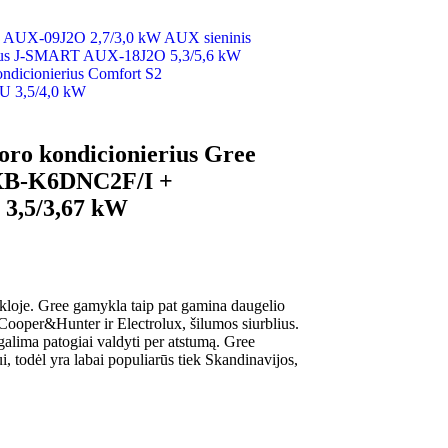
AUX sieninis
ierius J-SMART AUX-18J2O 5,3/5,6 kW
ondicionierius Comfort S2
3,5/4,0 kW
 oro kondicionierius Gree
B-K6DNC2F/I +
,5/3,67 kW
kloje. Gree gamykla taip pat gamina daugelio
 Cooper&Hunter ir Electrolux, šilumos siurblius.
alima patogiai valdyti per atstumą. Gree
ui, todėl yra labai populiarūs tiek Skandinavijos,