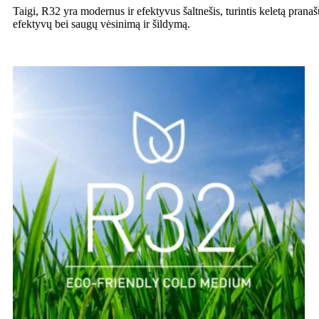
Taigi, R32 yra modernus ir efektyvus šaltnešis, turintis keletą prana
efektyvų bei saugų vėsinimą ir šildymą.