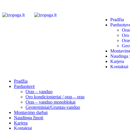
Pradžia
Parduotuv
Ora
Oro 
Ora
Geot
Montavimo
Naudinga ž
Karjera
Kontaktai
Pradžia
Parduotuvė
Oras – vanduo
Oro kondicionieriai / oras – oras
Oras – vanduo monoblokai
Geoterminiai/Gruntas-vanduo
Montavimo darbai
Naudinga žinoti
Karjera
Kontaktai