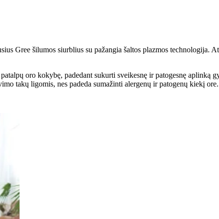
s Gree šilumos siurblius su pažangia šaltos plazmos technologija. Atsis
patalpų oro kokybę, padedant sukurti sveikesnę ir patogesnę aplinką gyven
imo takų ligomis, nes padeda sumažinti alergenų ir patogenų kiekį ore.