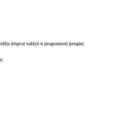
džia lengvai valdyti ir programuoti įrenginį
ę.