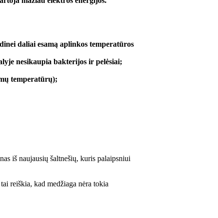
artoja mažiau elektros energijos.
 vidinei daliai esamą aplinkos temperatūros
lyje nesikaupia bakterijos ir pelėsiai;
žemų temperatūrų);
s iš naujausių šaltnešių, kuris palaipsniui
tai reiškia, kad medžiaga nėra tokia