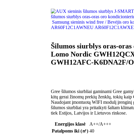
šilumos siurblys oras-oras oro kondicion
Samsung sieninis wind free / Bevėjis oro k
AR60F12C1AWNEU AR60F12C1AWXEU 
Šilumos siurblys oras-oras
Lomo Nordic GWH12QCX
GWH12AFC-K6DNA2F/O 3
Gree šilumos siurbliai gaminami Gree gamy
kitų gerai žinomų prekių ženklų, tokių kaip
Naudojant įmontuotą WIFI modulį įrenginį g
šilumos siurbliai yra pritaikyti šaltam klimat
tiek Estijos, Latvijos ir Lietuvos rinkose.
Energijos klasė
A++/A+++
Patalpoms iki (㎡)
40