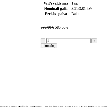
WiFi valdymas
Taip
Nominali galia
3.51/3.81 kW
Prekės spalva
Balta
689,00
€
585,00
€
-
+
Į krepšelį