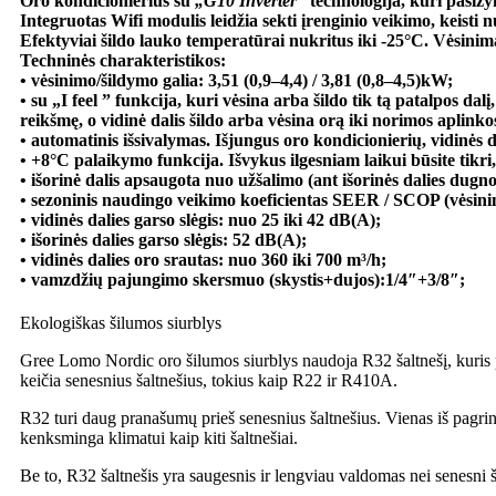
Oro kondicionierius su
„G10 Inverter”
technologija, kuri pasižy
Integruotas Wifi modulis leidžia sekti įrenginio veikimo, keist
Efektyviai šildo lauko temperatūrai nukritus
iki -25°C.
Vėsinim
Techninės charakteristikos:
• vėsinimo/šildymo galia: 3,51 (0,9–4,4) / 3,81 (0,8–4,5)kW;
• su „I feel ” funkcija, kuri vėsina arba šildo tik tą patalpos da
reikšmę, o vidinė dalis šildo arba vėsina orą iki norimos aplink
• automatinis išsivalymas. Išjungus oro kondicionierių, vidinės da
• +8°C palaikymo funkcija. Išvykus ilgesniam laikui būsite tikr
• išorinė dalis apsaugota nuo užšalimo (ant išorinės dalies dugn
• sezoninis naudingo veikimo koeficientas SEER / SCOP (vėsinim
• vidinės dalies garso slėgis: nuo 25 iki 42 dB(A);
• išorinės dalies garso slėgis: 52 dB(A);
• vidinės dalies oro srautas: nuo 360 iki 700 m³/h;
• vamzdžių pajungimo skersmuo (skystis+dujos):1/4″+3/8″;
Ekologiškas šilumos siurblys
Gree Lomo Nordic oro šilumos siurblys naudoja R32 šaltnešį, kuris pl
keičia senesnius šaltnešius, tokius kaip R22 ir R410A.
R32 turi daug pranašumų prieš senesnius šaltnešius. Vienas iš pagri
kenksminga klimatui kaip kiti šaltnešiai.
Be to, R32 šaltnešis yra saugesnis ir lengviau valdomas nei senesni š