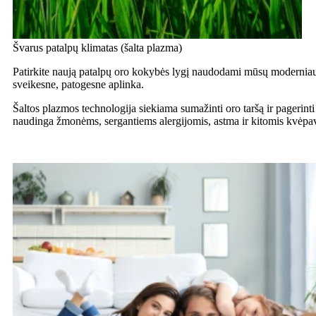
Švarus patalpų klimatas (šalta plazma)
Patirkite naują patalpų oro kokybės lygį naudodami mūsų moderniausiu
sveikesne, patogesne aplinka.
Šaltos plazmos technologija siekiama sumažinti oro taršą ir pagerinti 
naudinga žmonėms, sergantiems alergijomis, astma ir kitomis kvėpav