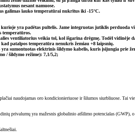
minti žemo dažnio veikimu, su ja įranga dirba kur kas tyliau ir suv
i nustatymus nesant namuose.
as galimas lauko temperatūrai nukritus
iki -15°C.
lį, kurioje yra padėtas pultelis. Jame integruotas jutiklis perduoda
os temperatūros.
lies ventiliatorius veikia tol, kol išgarina drėgmę. Todėl vidinėje da
i, kad patalpos temperatūra nenukris žemiau +8 laipsnių.
o yra sumontuotas elektrinis šildymo kabelis, kuris įsijungia prie 
o / šildymo režime): 7,1/5,2;
ačiai naudojamas oro kondicionieriuose ir šilumos siurbliuose. Tai viena
ndinių privalumų yra mažesnis globalinio atšilimo potencialas (GWP), o 
altnešiai.