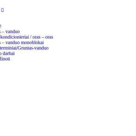
ė
s – vanduo
kondicionieriai / oras – oras
s – vanduo monoblokai
erminiai/Gruntas-vanduo
 darbai
inoti