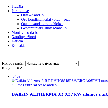
Pradžia
Parduotuvė
Oras – vanduo
Oro kondicionieriai / oras – oras
Oras – vanduo monoblokai
Geoterminiai/Gruntas-vanduo
Montavimo darbai
Naudinga žinoti
Karjera
Kontaktai
Rikiuoti pagal:
Rodyti:
-34%
Šilumos siurbliai oras-vanduo
DAIKIN ALTHERMA 3R 9,37 kW šilumos siurbly