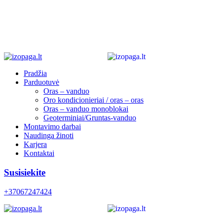
Pradžia
Parduotuvė
Oras – vanduo
Oro kondicionieriai / oras – oras
Oras – vanduo monoblokai
Geoterminiai/Gruntas-vanduo
Montavimo darbai
Naudinga žinoti
Karjera
Kontaktai
Susisiekite
+37067247424
0
0