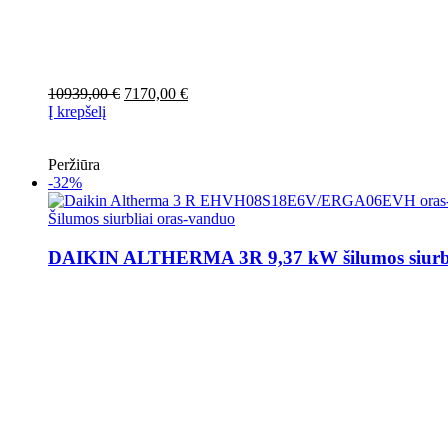
Original
Current
10939,00
€
7170,00
€
price
price
Į krepšelį
was:
is:
10939,00 €.
7170,00 €.
Peržiūra
-32%
Šilumos siurbliai oras-vanduo
DAIKIN ALTHERMA 3R 9,37 kW šilumos siurbl