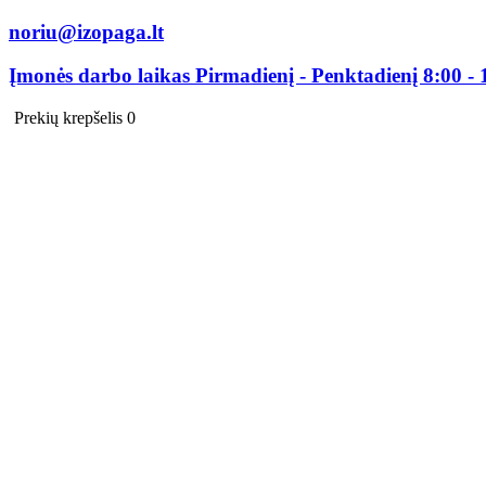
noriu@izopaga.lt
Įmonės darbo laikas Pirmadienį - Penktadienį 8:00 - 
Prekių krepšelis
0
0