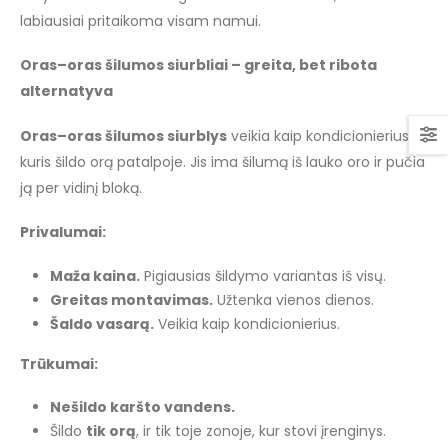
labiausiai pritaikoma visam namui.
Oras–oras šilumos siurbliai – greita, bet ribota
alternatyva
Oras–oras šilumos siurblys
veikia kaip kondicionierius,
kuris šildo orą patalpoje. Jis ima šilumą iš lauko oro ir pučia
ją per vidinį bloką.
Privalumai:
Maža kaina.
Pigiausias šildymo variantas iš visų.
Greitas montavimas.
Užtenka vienos dienos.
Šaldo vasarą.
Veikia kaip kondicionierius.
Trūkumai:
Nešildo karšto vandens.
Šildo
tik orą
, ir tik toje zonoje, kur stovi įrenginys.