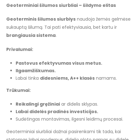
Geoterminiai šilumos siurbliai – šildymo elitas
Geoterminis šilumos siurblys
naudoja žemės gelmėse
sukauptą šilumą. Tai pati efektyviausia, bet kartu ir
brangiausia sistema
.
Privalumai:
Pastovus efektyvumas visus metus.
Ilgaamžiškumas.
Labai tinka
didesniems, A++ klasės
namams.
Trūkumai:
Reikalingi gręžiniai
ar didelis sklypas.
Labai didelės pradinės investicijos.
Sudėtingas montavimas, ilgesni leidimų procesai.
Geoterminiai siurbliai dažnai pasirenkami tik tada, kai
statomas labai modernus, didelio ploto namas su didele