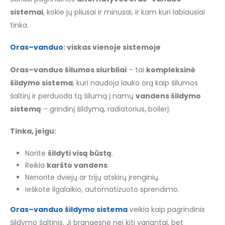
sistemai
, kokie jų pliusai ir minusai, ir kam kuri labiausiai
tinka.
Oras–vanduo
: viskas vienoje sistemoje
Oras–vanduo šilumos siurbliai
– tai
kompleksinė
šildymo sistema
, kuri naudoja lauko orą kaip šilumos
šaltinį ir perduoda tą šilumą į namų
vandens šildymo
sistemą
– grindinį šildymą, radiatorius, boilerį.
Tinka, jeigu:
Norite
šildyti visą būstą
.
Reikia
karšto vandens
.
Nenorite dviejų ar trijų atskirų įrenginių.
Ieškote ilgalaikio, automatizuoto sprendimo.
Oras–vanduo šildymo sistema
veikia kaip pagrindinis
šildymo šaltinis. Ji brangesnė nei kiti variantai, bet