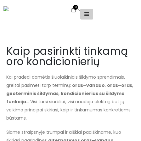
0
Kaip pasirinkti tinkamą
oro kondicionierių
Kai pradedi domėtis šiuolaikiniais šildymo sprendimais,
greitai pasimeti tarp terminų:
oras–vanduo
,
oras–oras
,
geoterminis šildymas
,
kondicionierius su šildymo
funkcija
… Visi tarsi siurbliai, visi naudoja elektrą, bet jų
veikimo principai skiriasi, kaip ir tinkamumas konkretiems
būstams.
Šiame straipsnyje trumpai ir aiškiai paaiškiname, kuo
skiriasi pagrindinės
alternatyvos oras–vanduo