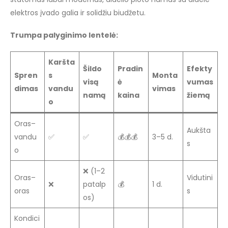
elektros įvado galia ir solidžiu biudžetu.
Trumpa palyginimo lentelė:
Karšta
Šildo
Pradin
Efekty
Spren
s
Monta
visą
ė
vumas
dimas
vandu
vimas
namą
kaina
žiemą
o
Oras–
Aukšta
vandu
✅
✅
💰💰💰
3–5 d.
s
o
❌ (1–2
Oras–
Vidutini
❌
patalp
💰
1 d.
oras
s
os)
Kondici