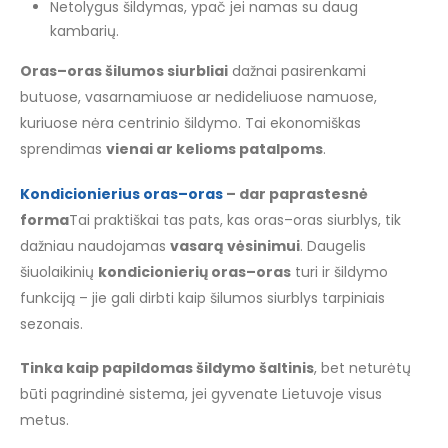
Netolygus šildymas, ypač jei namas su daug
kambarių.
Oras–oras šilumos siurbliai
dažnai pasirenkami
butuose, vasarnamiuose ar nedideliuose namuose,
kuriuose nėra centrinio šildymo. Tai ekonomiškas
sprendimas
vienai ar kelioms patalpoms
.
Kondicionierius oras–oras
– dar paprastesnė
forma
Tai praktiškai tas pats, kas oras–oras siurblys, tik
dažniau naudojamas
vasarą vėsinimui
. Daugelis
šiuolaikinių
kondicionierių oras–oras
turi ir šildymo
funkciją – jie gali dirbti kaip šilumos siurblys tarpiniais
sezonais.
Tinka kaip papildomas šildymo šaltinis
, bet neturėtų
būti pagrindinė sistema, jei gyvenate Lietuvoje visus
metus.