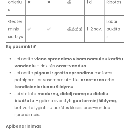
onieriu
❌
❌
💰
1 d.
Ribotas
s
Geoter
Labai
minis
✅
✅
💰💰💰💰
1–2 sav.
aukšta
siurblys
s
Ką pasirinkti?
Jei norite
vieno sprendimo visam namui su karštu
vandeniu
– rinkitės
oras–vanduo
.
Jei norite
pigaus ir greito sprendimo
mažoms
patalpoms ar vasarnamiui – tiks
oras–oras
arba
kondicionierius su šildymu
.
Jei statote
modernų, didelį namą su dideliu
biudžetu
– galima svarstyti
geoterminį šildymą
,
bet verta lyginti su aukštos klasės oras–vanduo
sprendimais.
Apibendrinimas