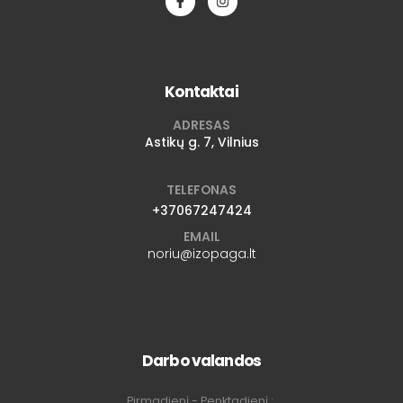
Kontaktai
ADRESAS
Astikų g. 7, Vilnius
TELEFONAS
+37067247424
EMAIL
noriu@izopaga.lt
Darbo valandos
Pirmadienį - Penktadienį :