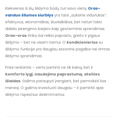
Kiekvienas iš šių šildymo būdų turi savo vietą.
Oras–
vanduo šilumos siurblys
yra tarsi „auksinis viduriukas“:
efektyvus, ekonomiškas, šiuolaikiškas, bet neturi tokio
didelio įsirengimo barjero kaip geoterminis sprendimas.
Oras–oras
tinka, kai reikia paprasto, greito ir pigaus
šildymo – bet ne visam namui. O
kondicionierius
su
šildymo funkcija yra daugiau sezoninė pagalba nei rimtas
šildymo sprendimas.
Prieš renkantis – verta įvertinti ne tik kainą, bet ir
komforto lygį
,
naudojimo paprastumą
,
ateities
išlaidas
. Galima pataupyti įrengiant, bet permokėti kas
mėnesį. O galima investuoti daugiau – ir pamiršti apie
šildymo rūpesčius dešimtmečiui.