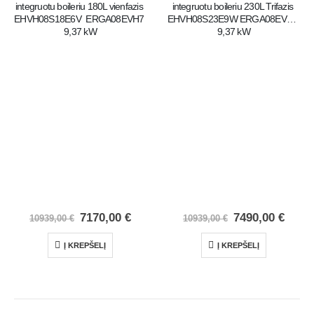
integruotu boileriu 180L vienfazis 
integruotu boileriu 230L Trifazis 
EHVH08S18E6V  ERGA08EVH7 
EHVH08S23E9W ERGA08EVH7 
9,37 kW
9,37 kW
7170,00
€
7490,00
€
10939,00
€
10939,00
€
Į KREPŠELĮ
Į KREPŠELĮ