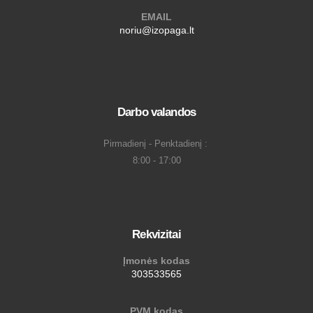
EMAIL
noriu@izopaga.lt
Darbo valandos
Pirmadienį - Penktadienį :
8:00 - 17:00
Rekvizitai
Įmonės kodas
303533565
PVM kodas