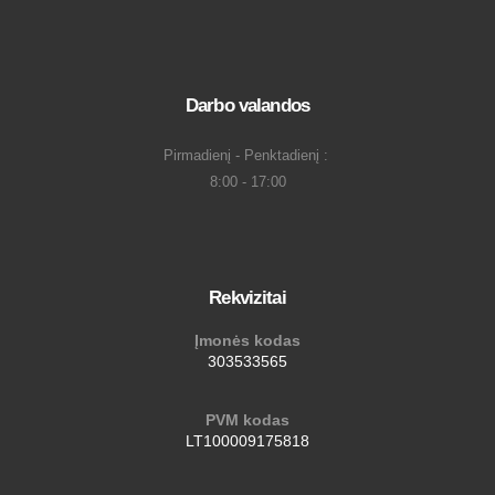
Darbo valandos
Pirmadienį - Penktadienį :
8:00 - 17:00
Rekvizitai
Įmonės kodas
303533565
PVM kodas
LT100009175818