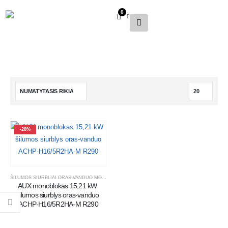
0
-28%
ŠILUMOS SIURBLIAI ORAS-VANDUO MONOBLOKAI
AUX monoblokas 15,21 kW 
šilumos siurblys oras-vanduo 
ACHP-H16/5R2HA-M R290