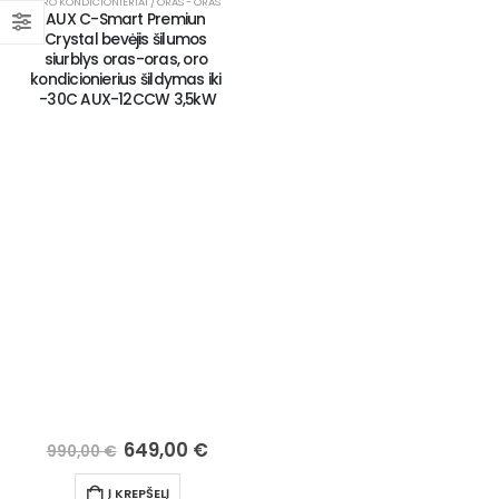
ORO KONDICIONIERIAI / ORAS - ORAS
AUX C-Smart Premiun 
Crystal bevėjis šilumos 
siurblys oras-oras, oro 
kondicionierius šildymas iki 
-30C AUX-12CCW 3,5kW
649,00
€
990,00
€
Į KREPŠELĮ