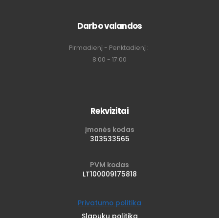
Darbo valandos
Pirmadienį - Penktadienį :
8:00 - 17:00
Rekvizitai
Įmonės kodas
303533565
PVM kodas
LT100009175818
Privatumo politika
Slapukų politika