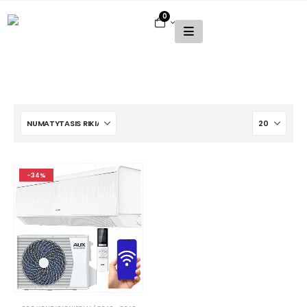
0
-34%