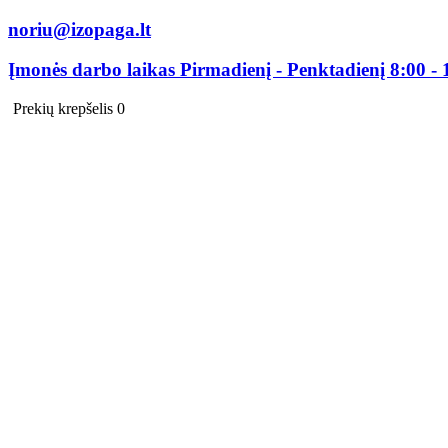
noriu@izopaga.lt
Įmonės darbo laikas Pirmadienį - Penktadienį 8:00 - 
Prekių krepšelis
0
0