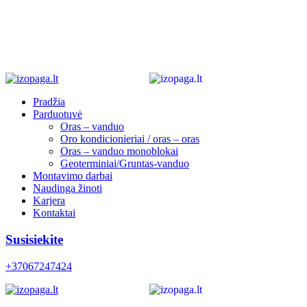
Pradžia
Parduotuvė
Oras – vanduo
Oro kondicionieriai / oras – oras
Oras – vanduo monoblokai
Geoterminiai/Gruntas-vanduo
Montavimo darbai
Naudinga žinoti
Karjera
Kontaktai
Susisiekite
+37067247424
0
0