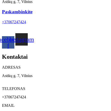
Astikų g. 7, Vilnius
Paskambinkite
+37067247424
acebook-
Instagram
f
Kontaktai
ADRESAS
Astikų g. 7, Vilnius
TELEFONAS
+37067247424
EMAIL