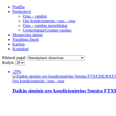
Pradžia
Parduotuvė
Oras – vanduo
Oro kondicionieriai / oras – oras
Oras – vanduo monoblokai
Geoterminiai/Gruntas-vanduo
Montavimo darbai
Naudinga žinoti
Karjera
Kontaktai
Rikiuoti pagal:
Rodyti:
-29%
Oro kondicionieriai / oras - oras
Daikin sieninis oro kondicionierius Sensira F