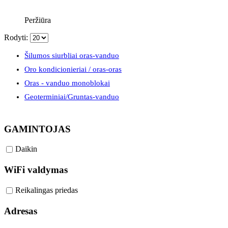
was:
is:
1140,00 €.
810,00 €.
Peržiūra
Rodyti:
Šilumos siurbliai oras-vanduo
Oro kondicionieriai / oras-oras
Oras - vanduo monoblokai
Geoterminiai/Gruntas-vanduo
GAMINTOJAS
Daikin
WiFi valdymas
Reikalingas priedas
Adresas