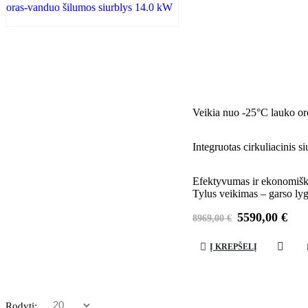
Veikia nuo -25°C lauko or
Integruotas cirkuliacinis s
Efektyvumas ir ekonomišku
Tylus veikimas – garso ly
Didelis šildymo ir vėsini
Original
Cur
5590,00
€
8969,00
€
price
pri
was:
is:
Į KREPŠELĮ
8969,00 €.
559
Rodyti: