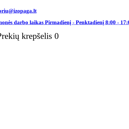
oriu@izopaga.lt
monės darbo laikas Pirmadienį - Penktadienį 8:00 - 17:
Prekių krepšelis
0