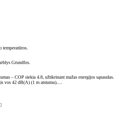
o temperatūros.
iurblys Grundfos.
mas – COP siekia 4.8, užtikrinant mažas energijos sąnaudas.
gis vos 42 dB(A) (1 m atstumu).
mo diapazonas – veikimas…
rent
ce
0,00 €.