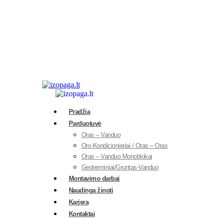
Pradžia
Parduotuvė
Oras – Vanduo
Oro Kondicionieriai / Oras – Oras
Oras – Vanduo Monoblokai
Geoterminiai/Gruntas-Vanduo
Montavimo darbai
Naudinga žinoti
Karjera
Kontaktai