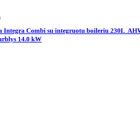
O
a Integra Combi su integruotu boileriu 230L 
urblys 14.0 kW