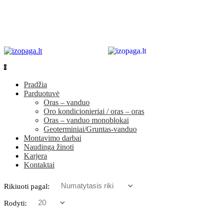
0
0
Pradžia
Parduotuvė
Oras – vanduo
Oro kondicionieriai / oras – oras
Oras – vanduo monoblokai
Geoterminiai/Gruntas-vanduo
Montavimo darbai
Naudinga žinoti
Karjera
Kontaktai
Rikiuoti pagal:
Rodyti: