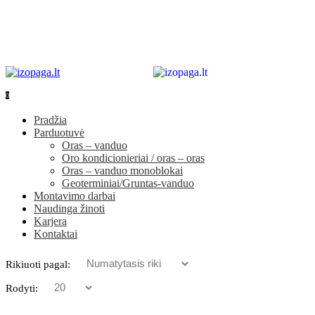
0
0
Pradžia
Parduotuvė
Oras – vanduo
Oro kondicionieriai / oras – oras
Oras – vanduo monoblokai
Geoterminiai/Gruntas-vanduo
Montavimo darbai
Naudinga žinoti
Karjera
Kontaktai
Rikiuoti pagal:
Rodyti: