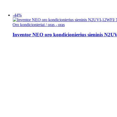
-44%
Oro kondicionieriai / oras - oras
Inventor NEO oro kondicionierius sieninis N