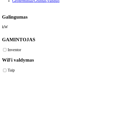
Geoterminiai/Gruntas-vanduo
Galingumas
kW
GAMINTOJAS
Inventor
WiFi valdymas
Taip