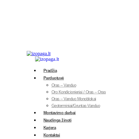
Pradžia
Parduotuvė
Oras – Vanduo
Oro Kondicionieriai / Oras – Oras
Oras – Vanduo Monoblokai
Geoterminiai/Gruntas-Vanduo
Montavimo darbai
Naudinga žinoti
Karjera
Kontaktai