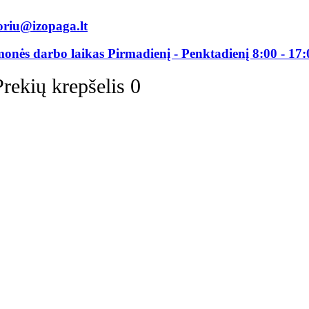
oriu@izopaga.lt
monės darbo laikas Pirmadienį - Penktadienį 8:00 - 17:
Prekių krepšelis
0