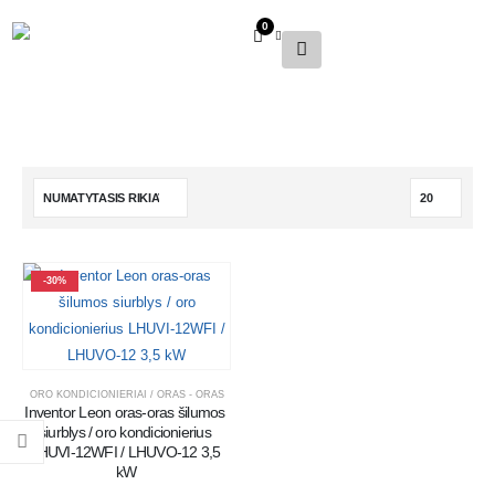
0
-30%
ORO KONDICIONIERIAI / ORAS - ORAS
Inventor Leon oras-oras šilumos 
siurblys / oro kondicionierius 
LHUVI-12WFI / LHUVO-12 3,5 
kW