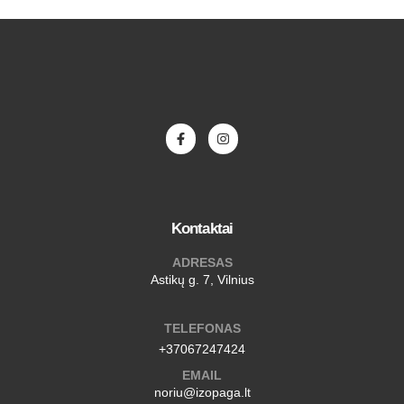
Kontaktai
ADRESAS
Astikų g. 7, Vilnius
TELEFONAS
+37067247424
EMAIL
noriu@izopaga.lt