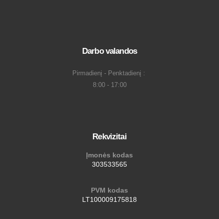
Darbo valandos
Pirmadienį - Penktadienį :
8:00 - 17:00
Rekvizitai
Įmonės kodas
303533565
PVM kodas
LT100009175818