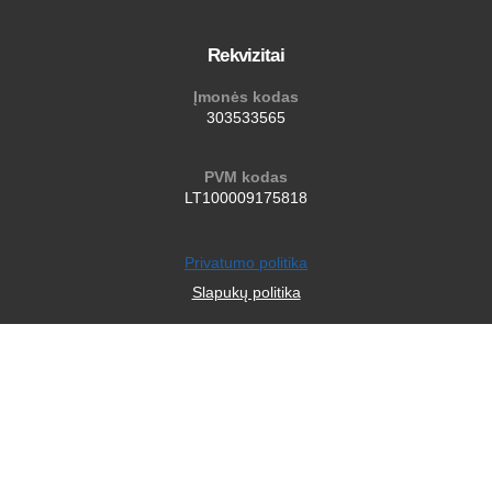
Rekvizitai
Įmonės kodas
303533565
PVM kodas
LT100009175818
Privatumo politika
Slapukų politika