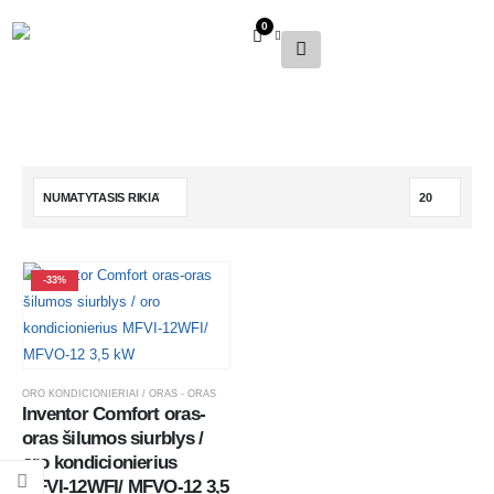
0
-33%
ORO KONDICIONIERIAI / ORAS - ORAS
Inventor Comfort oras-
oras šilumos siurblys / 
oro kondicionierius  
MFVI-12WFI/ MFVO-12 3,5 