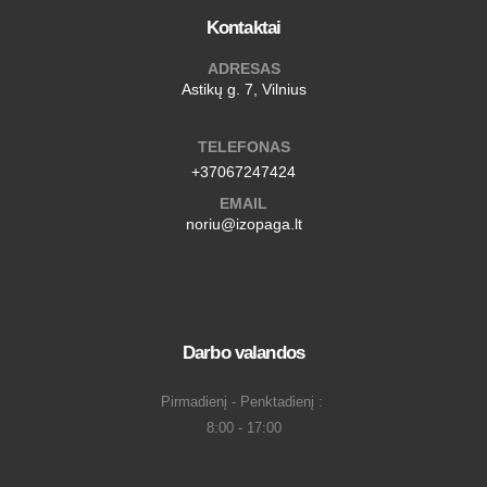
Kontaktai
ADRESAS
Astikų g. 7, Vilnius
TELEFONAS
+37067247424
EMAIL
noriu@izopaga.lt
Darbo valandos
Pirmadienį - Penktadienį :
8:00 - 17:00