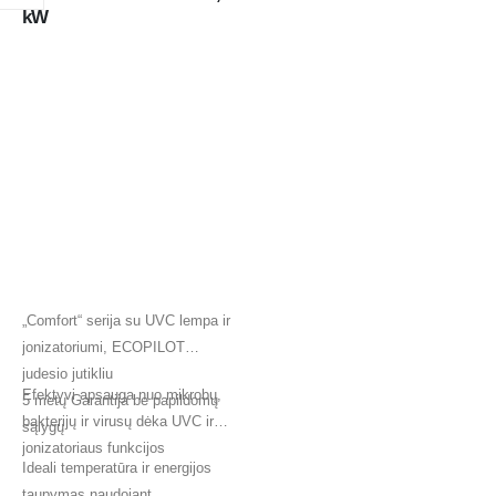
kW
„Comfort“ serija su UVC lempa ir
jonizatoriumi, ECOPILOT
judesio jutikliu
Efektyvi apsauga nuo mikrobų,
5 metų Garantija be papildomų
bakterijų ir virusų dėka UVC ir
sąlygų
jonizatoriaus funkcijos
Ideali temperatūra ir energijos
taupymas naudojant…