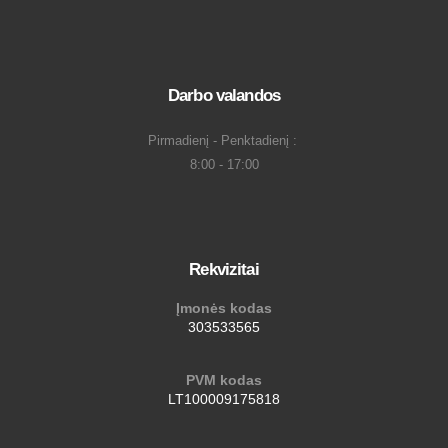
Darbo valandos
Pirmadienį - Penktadienį :
8:00 - 17:00
Rekvizitai
Įmonės kodas
303533565
PVM kodas
LT100009175818