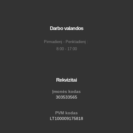
Darbo valandos
Pirmadienį - Penktadienį :
8:00 - 17:00
Rekvizitai
Įmonės kodas
303533565
PVM kodas
LT100009175818