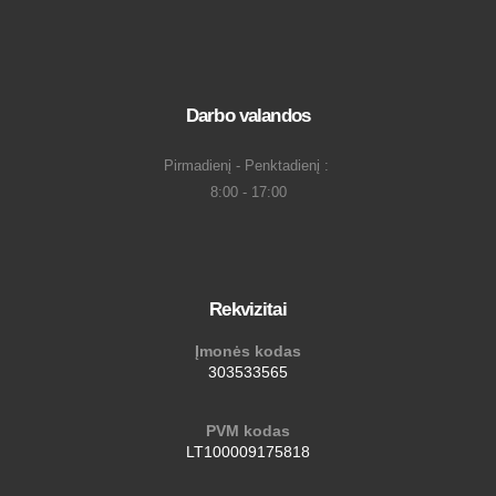
Darbo valandos
Pirmadienį - Penktadienį :
8:00 - 17:00
Rekvizitai
Įmonės kodas
303533565
PVM kodas
LT100009175818