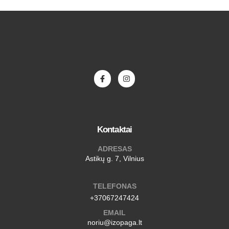
Kontaktai
ADRESAS
Astikų g. 7, Vilnius
TELEFONAS
+37067247424
EMAIL
noriu@izopaga.lt