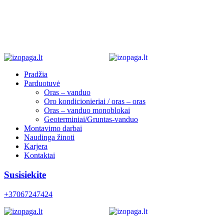
Pradžia
Parduotuvė
Oras – vanduo
Oro kondicionieriai / oras – oras
Oras – vanduo monoblokai
Geoterminiai/Gruntas-vanduo
Montavimo darbai
Naudinga žinoti
Karjera
Kontaktai
Susisiekite
+37067247424
0
0