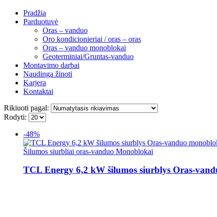
Pradžia
Parduotuvė
Oras – vanduo
Oro kondicionieriai / oras – oras
Oras – vanduo monoblokai
Geoterminiai/Gruntas-vanduo
Montavimo darbai
Naudinga žinoti
Karjera
Kontaktai
Rikiuoti pagal:
Rodyti:
-48%
Šilumos siurbliai oras-vanduo Monoblokai
TCL Energy 6,2 kW šilumos siurblys Oras-v