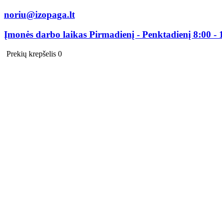
noriu@izopaga.lt
Įmonės darbo laikas Pirmadienį - Penktadienį 8:00 - 
Prekių krepšelis
0
0