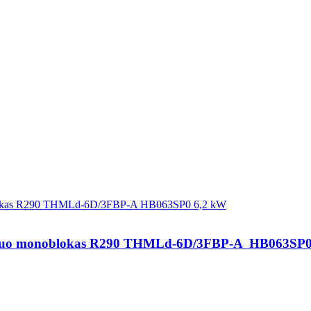
anduo monoblokas R290 THMLd-6D/3FBP-A  HB063SP0