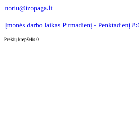
noriu@izopaga.lt
Įmonės darbo laikas Pirmadienį - Penktadienį 8:
Prekių krepšelis
0
0