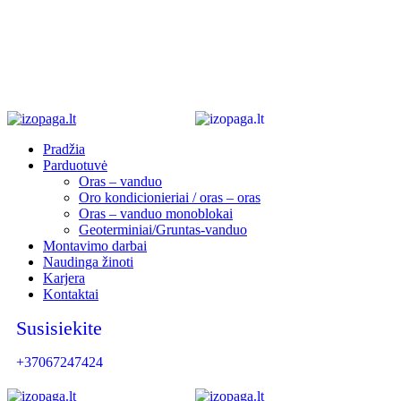
Pradžia
Parduotuvė
Oras – vanduo
Oro kondicionieriai / oras – oras
Oras – vanduo monoblokai
Geoterminiai/Gruntas-vanduo
Montavimo darbai
Naudinga žinoti
Karjera
Kontaktai
Susisiekite
+37067247424