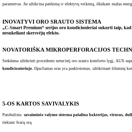
parametrus. Jie užtikrina patikimą ir efektyvų veikimą, išlaikant mažas ener
INOVATYVI ORO SRAUTO SISTEMA
„C-Smart Premium“ serijos oro kondicionieriai sukurti taip, kad 
nesukeliant skersvėjų efekto.
NOVATORIŠKA MIKROPERFORACIJOS TECH
Siekdama užtikrinti precedento neturintį oro srauto komforto lygį, AUX sup
kondicionieriuje.
Išpučiamas oras yra paskirstomas, užtikrinant šiluminį kom
5-OS KARTOS SAVIVALYKIS
Patobulinta
savaiminio valymo sistema pašalina bakterijas, virusus, dul
tiekiant švarų orą.