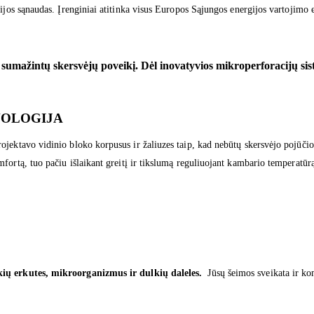
gijos sąnaudas. Įrenginiai atitinka visus Europos Sąjungos energijos vartojim
sumažintų skersvėjų poveikį. Dėl inovatyvios mikroperforacijų sist
NOLOGIJA
rojektavo vidinio bloko korpusus ir žaliuzes taip, kad nebūtų skersvėjo pojūč
fortą, tuo pačiu išlaikant greitį ir tikslumą reguliuojant kambario temperatūr
kių erkutes, mikroorganizmus ir dulkių daleles.
Jūsų šeimos sveikata ir kom