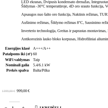
LED ekranas, Dvipusis kondensato drenažas, Integruotas 
Šildymas -30°C temperatūroje, 4D oro srauto funkcija, Ver
Apsaugos nuo šalto oro funkcija,
Naktinis režimas, T
Aušinimo
režimas,
Šildymo režimas 8°C, Sausinimo režim
Inverterio
technologija,
Greitas ir paprastas montavimas,
Antikorozinis lauko bloko korpusas,
Hidrofiliniai aliumi
Energijos klasė
A+++/A++
Patalpoms iki (㎡)
60
WiFi valdymas
Taip
Nominali galia
5.4/6.1 kW
Prekės spalva
Balta/Pilka
Original
Current
999,00
€
1399,00
€
price
price
was:
is:
1399,00 €.
999,00 €.
Į KREPŠELĮ