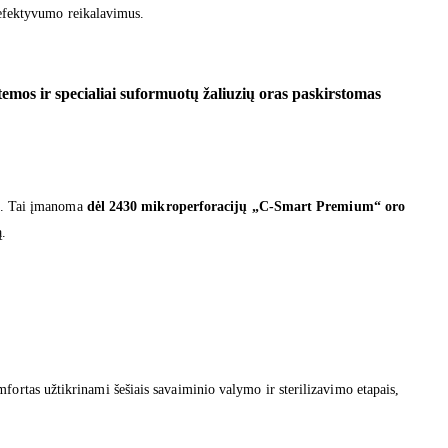
o efektyvumo reikalavimus.
emos ir specialiai suformuotų žaliuzių oras paskirstomas
io. Tai įmanoma
dėl 2430 mikroperforacijų „C-Smart Premium“ oro
ą.
fortas užtikrinami šešiais savaiminio valymo ir sterilizavimo etapais,