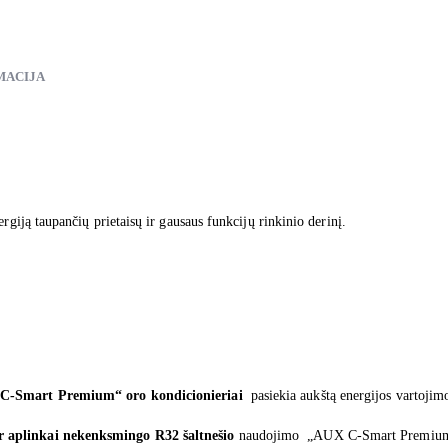
MACIJA
rgiją taupančių prietaisų ir gausaus funkcijų rinkinio derinį.
C-Smart Premium“ oro kondicionieriai
pasiekia aukštą energijos vartoji
ir aplinkai nekenksmingo R32 šaltnešio
naudojimo „AUX C-Smart Premium“ or