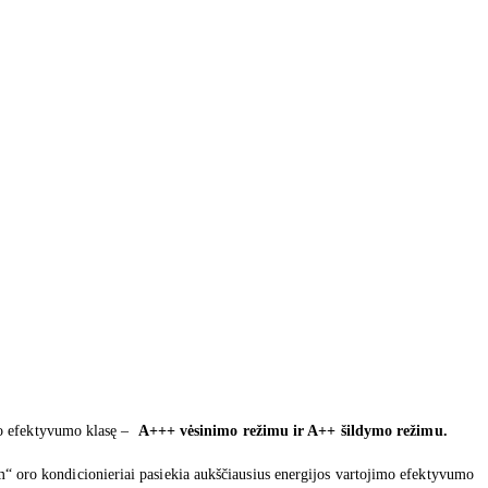
mo efektyvumo klasę –
A+++ vėsinimo režimu ir A++ šildymo režimu.
o kondicionieriai pasiekia aukščiausius energijos vartojimo efektyvumo