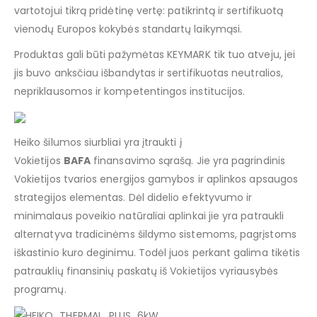
vartotojui tikrą pridėtinę vertę: patikrintą ir sertifikuotą
vienodų Europos kokybės standartų laikymąsi.
Produktas gali būti pažymėtas KEYMARK tik tuo atveju, jei
jis buvo anksčiau išbandytas ir sertifikuotas neutralios,
nepriklausomos ir kompetentingos institucijos.
Heiko šilumos siurbliai yra įtraukti į
Vokietijos
BAFA
finansavimo sąrašą. Jie yra pagrindinis
Vokietijos tvarios energijos gamybos ir aplinkos apsaugos
strategijos elementas. Dėl didelio efektyvumo ir
minimalaus poveikio natūraliai aplinkai jie yra patraukli
alternatyva tradicinėms šildymo sistemoms, pagrįstoms
iškastinio kuro deginimu. Todėl juos perkant galima tikėtis
patrauklių finansinių paskatų iš Vokietijos vyriausybės
programų.