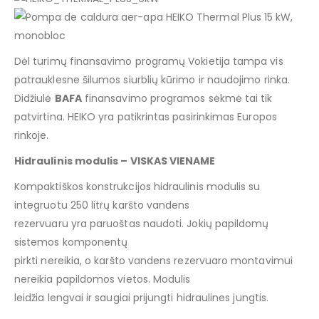
Dėl turimų finansavimo programų Vokietija tampa vis
patrauklesne šilumos siurblių kūrimo ir naudojimo rinka.
Didžiulė
BAFA
finansavimo programos sėkmė tai tik
patvirtina. HEIKO yra patikrintas pasirinkimas Europos
rinkoje.
Hidraulinis modulis – VISKAS VIENAME
Kompaktiškos konstrukcijos hidraulinis modulis su
integruotu 250 litrų karšto vandens
rezervuaru yra paruoštas naudoti. Jokių papildomų
sistemos komponentų
pirkti nereikia, o karšto vandens rezervuaro montavimui
nereikia papildomos vietos. Modulis
leidžia lengvai ir saugiai prijungti hidraulines jungtis.