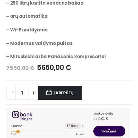
– 250 litrų karšto vandens bakas
– orų automatika
– Wi-Fi valdymas
– Modernus valdymo pultas
– Mitsubishi arba Panasonic kompresoriai
5650,00
€
7550,00
€
Į KREPŠELĮ
Įmokos dydis
522,81
€
−
+
12
mėn.
Trukmė:
Skaičiuoti
6
mėn.
84
mėn.