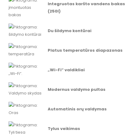
Integruotas karšto vandens bakas
(250l)
Du šildymo kontūrai
Platus temperatūros diapazonas
„Wi-Fi“ valdikliai
Modernus valdymo pultas
Automatinis orų valdymas
Tylus veikimas