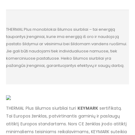
THERMAL Plus monoblokai šilumos siurbliai – tai energiją
taupantys įrenginiai, kurie ima energiją iš oro ir naudoja ją
pastato šildymui ar vėsinimui bei šildomam vandens ruošimui.
Jie gali būti naudojami tiek individualiuose namuose, tiek
komerciniuose pastatuose. Heiko šilumos siurbliai yra
pažangūs įrenginiai, garantuojantys efektyvų ir saugų darbą.
THERMAL Plus šilumos siurbliai turi
KEYMARK
sertifikatą.
Tai Europos ženklas, patvirtinantis gaminių ir paslaugų
atitiktį Europos standartams. Nors CE ženklas įrodo atitiktį
minimaliems teisiniams reikalavimams, KEYMARK suteikia