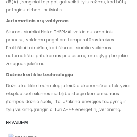
dB(A). Įrenginiai taip pat gali veikti tyliu režimu, kad būtų
patogiau dirbant ar ilsintis.
Automatinis orų valdymas
Šilumos siurbliai Heiko THERMAL veikia automatiniu
procesu, valdomu pagal oro temperatūros kreives.
Praktiškai tai reiškia, kad šilumos siurblio veikimas
automatiškai pritaikomas prie esamų oro sąlygų be jokio
žmogaus įsikišimo.
Dažnio keitiklio technologija
Dažnio keitiklio technologija leidžia ekonomiškai efektyviai
eksploatuoti šilumos siurblį be staigių kompresoriaus
įtampos dažnio šuolių. Tai užtikrina energijos taupymą ir
tylų veikimą. Įrenginiai turi A+++ energetinį įvertinimą.
PRIVALUMAI