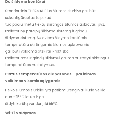
Du šildymo kontūrai
Standartinis THERMAL Plus šilumos siurblys gali būti
sukonfigūruotas taip, kad
tuo pačiu metu tiektų skirtingas šilumos apkrovas, pvz.,
radiatorinę patalpų šildymo sistemą ir grindų
šildymo sistemą. Su dviem šildymo kontūrais
temperatūra skirtingomis šilumos apkrovomis
gali būti valdoma atskirai; Praktiškai
radiatoriams ir grindų šildymui galima nustatyti skirtingus
temperatūros nustatymus.
Platus temperatūros diapazonas – patikimas
veikimas visomis sąlygomis
Heiko šilumos siurbliai yra patikimi įrenginiai, kurie veikia
nuo -25°C lauke ir gali
šildyti karštą vandenį iki 55°C.
Wi-Fi valdymas