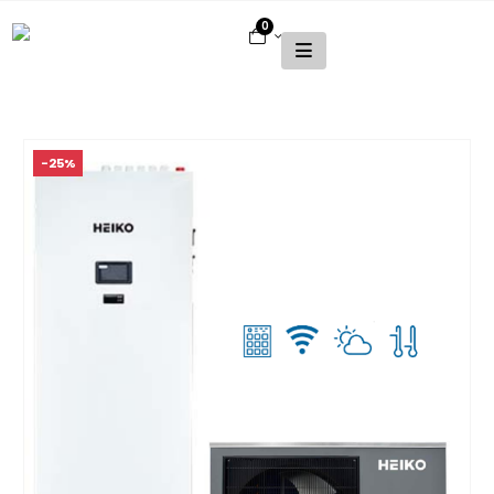
0
-25%