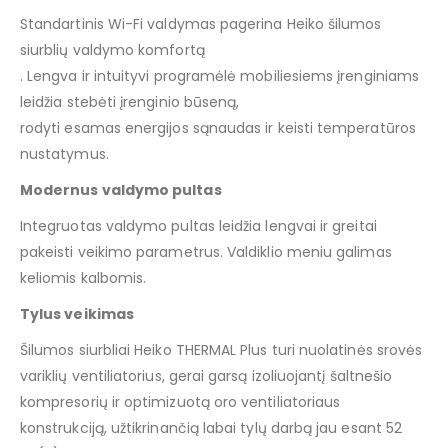
Standartinis Wi-Fi valdymas pagerina Heiko šilumos
siurblių valdymo komfortą
. Lengva ir intuityvi programėlė mobiliesiems įrenginiams
leidžia stebėti įrenginio būseną,
rodyti esamas energijos sąnaudas ir keisti temperatūros
nustatymus.
Modernus valdymo pultas
Integruotas valdymo pultas leidžia lengvai ir greitai
pakeisti veikimo parametrus. Valdiklio meniu galimas
keliomis kalbomis.
Tylus veikimas
Šilumos siurbliai Heiko THERMAL Plus turi nuolatinės srovės
variklių ventiliatorius, gerai garsą izoliuojantį šaltnešio
kompresorių ir optimizuotą oro ventiliatoriaus
konstrukciją, užtikrinančią labai tylų darbą jau esant 52