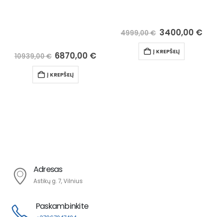
3400,00
€
4350,00
€
4999,00
€
6340,00
€
Į KREPŠELĮ
Į KREPŠELĮ
Adresas
Astikų g. 7, Vilnius
Paskambinkite