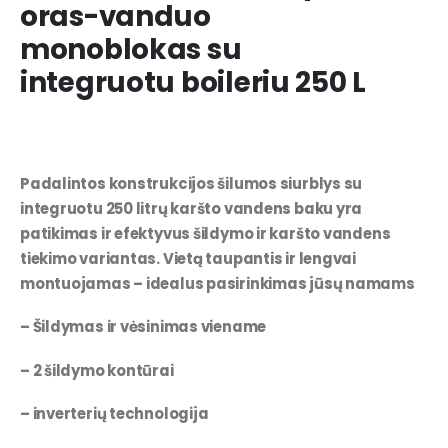
oras-vanduo
monoblokas su
integruotu boileriu 250 L
Padalintos konstrukcijos šilumos siurblys su
integruotu 250 litrų karšto vandens baku yra
patikimas ir efektyvus šildymo ir karšto vandens
tiekimo variantas. Vietą taupantis ir lengvai
montuojamas – idealus pasirinkimas jūsų namams
– Šildymas ir vėsinimas viename
– 2 šildymo kontūrai
– inverterių technologija