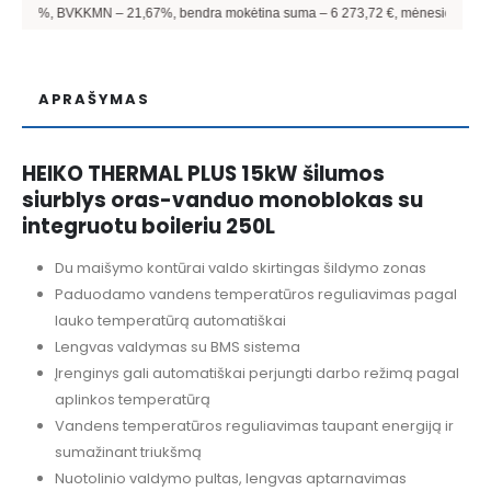
 BVKKMN –
21,67
%, bendra mokėtina suma –
6 273,72
€, mėnesio įmoka –
522,81
APRAŠYMAS
HEIKO THERMAL PLUS 15kW šilumos
siurblys oras-vanduo monoblokas su
integruotu boileriu 250L
Du maišymo kontūrai valdo skirtingas šildymo zonas
Paduodamo vandens temperatūros reguliavimas pagal
lauko temperatūrą automatiškai
Lengvas valdymas su BMS sistema
Įrenginys gali automatiškai perjungti darbo režimą pagal
aplinkos temperatūrą
Vandens temperatūros reguliavimas taupant energiją ir
sumažinant triukšmą
Nuotolinio valdymo pultas, lengvas aptarnavimas