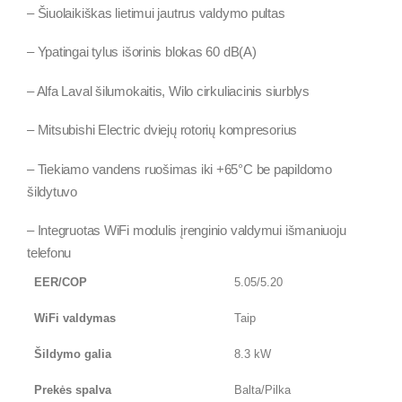
– Šiuolaikiškas lietimui jautrus valdymo pultas
– Ypatingai tylus išorinis blokas 60 dB(A)
– Alfa Laval šilumokaitis, Wilo cirkuliacinis siurblys
– Mitsubishi Electric dviejų rotorių kompresorius
– Tiekiamo vandens ruošimas iki +65°C be papildomo
šildytuvo
– Integruotas WiFi modulis įrenginio valdymui išmaniuoju
telefonu
EER/COP
5.05/5.20
WiFi valdymas
Taip
Šildymo galia
8.3 kW
Prekės spalva
Balta/Pilka