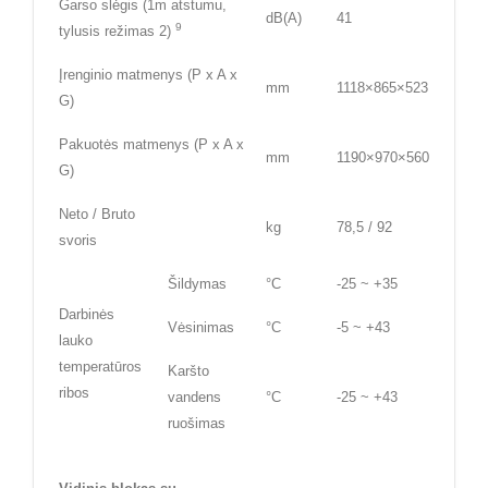
Garso slėgis (1m atstumu,
dB(A)
41
9
tylusis režimas 2)
Įrenginio matmenys (P x A x
mm
1118×865×523
G)
Pakuotės matmenys (P x A x
mm
1190×970×560
G)
Neto / Bruto
kg
78,5 / 92
svoris
Šildymas
°C
-25 ~ +35
Darbinės
Vėsinimas
°C
-5 ~ +43
lauko
temperatūros
Karšto
ribos
vandens
°C
-25 ~ +43
ruošimas