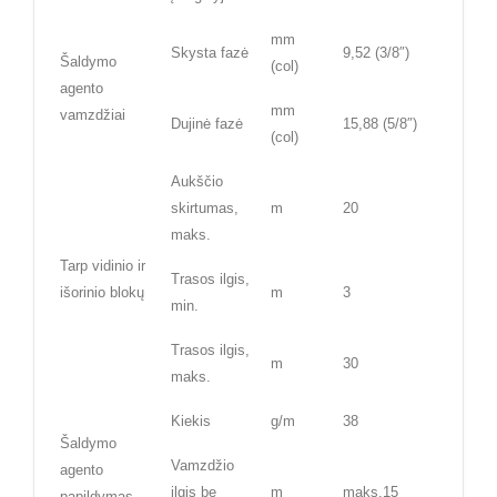
mm
Skysta fazė
9,52 (3/8″)
Šaldymo
(col)
agento
mm
vamzdžiai
Dujinė fazė
15,88 (5/8″)
(col)
Aukščio
skirtumas,
m
20
maks.
Tarp vidinio ir
Trasos ilgis,
išorinio blokų
m
3
min.
Trasos ilgis,
m
30
maks.
Kiekis
g/m
38
Šaldymo
Vamzdžio
agento
ilgis be
m
maks.15
papildymas