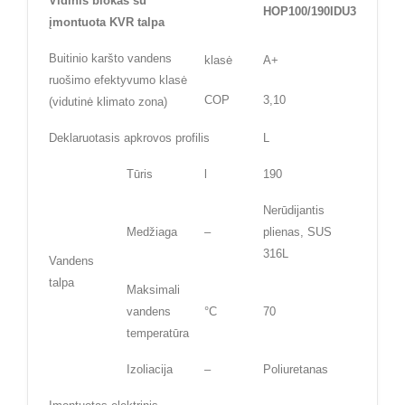
Vidinis blokas su
HOP100/190IDU3
įmontuota KVR talpa
Buitinio karšto vandens
klasė
A+
ruošimo efektyvumo klasė
COP
3,10
(vidutinė klimato zona)
Deklaruotasis apkrovos profilis
L
Tūris
l
190
Nerūdijantis
Medžiaga
–
plienas, SUS
316L
Vandens
talpa
Maksimali
vandens
°C
70
temperatūra
Izoliacija
–
Poliuretanas