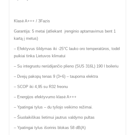
Klasė A+++ / 3Fazis
Garantija: 5 metai (atliekant įrenginio aptarnavimus bent 1
kartą į metus)
– Efektyvus šildymas iki -25°C lauko oro temperatūros, todėl
puikiai tinka Lietuvos klimatui
– Su integruotu nerūdijančio plieno (SUS 316L) 190 l boileriu
– Dvejų pakopų tenas 9 (3+6) – taupoma elektra
– SCOP iki 4,95 su R32 freonu
– Energijos efektyvumo klasė A+++
– Ypatingai tylus – du tyliojo veikimo režimai.
– Šiuolaikiškas lietimui jautrus valdymo pultas
– Ypatingai tylus išorinis blokas 58 dB(A)