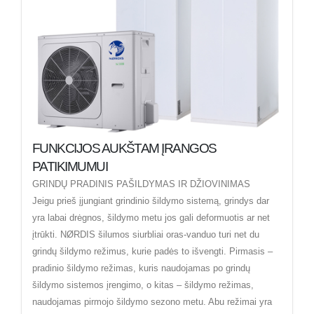
FUNKCIJOS AUKŠTAM ĮRANGOS
PATIKIMUMUI
GRINDŲ PRADINIS PAŠILDYMAS IR DŽIOVINIMAS
Jeigu prieš įjungiant grindinio šildymo sistemą, grindys dar
yra labai drėgnos, šildymo metu jos gali deformuotis ar net
įtrūkti. NØRDIS šilumos siurbliai oras-vanduo turi net du
grindų šildymo režimus, kurie padės to išvengti. Pirmasis –
pradinio šildymo režimas, kuris naudojamas po grindų
šildymo sistemos įrengimo, o kitas – šildymo režimas,
naudojamas pirmojo šildymo sezono metu. Abu režimai yra