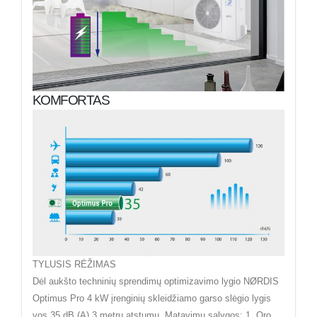
KOMFORTAS
TYLUSIS RĖŽIMAS
Dėl aukšto techninių sprendimų optimizavimo lygio NØRDIS
Optimus Pro 4 kW įrenginių skleidžiamo garso slėgio lygis
vos 35 dB (A) 3 metrų atstumu. Matavimų sąlygos: 1. Oro