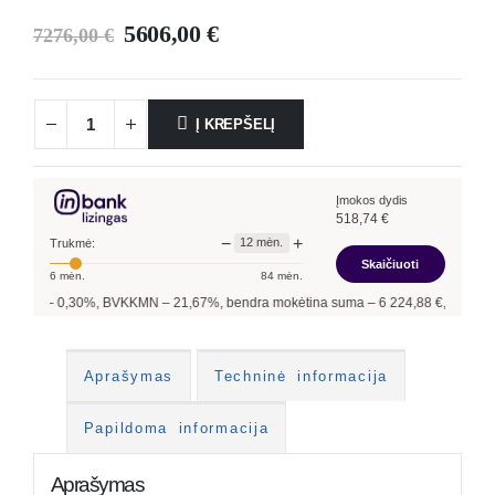
5606,00
€
7276,00
€
Į KREPŠELĮ
Įmokos dydis
518,74
€
−
+
12
mėn.
Trukmė:
Skaičiuoti
6
mėn.
84
mėn.
KKMN –
21,67
%, bendra mokėtina suma –
6 224,88
€, mėnesio įmoka –
518,74
€.
Aprašymas
Techninė informacija
Papildoma informacija
Aprašymas