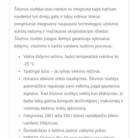
Šilumos siurbliai oras-vanduo su integruota talpa karštam
vandeniui turi dviejų galių ir talpų vidinius blokus.
Įrenginiuose integruotos naujausios technologijos užtikrina
aukštą našumą ir mažiausias eksploatacijos išlaidas.
Šilumos siurblio įrangos derinys garantuoja optimalius
šildymo, vėsinimo ir karšto vandens ruošimo procesus.
Veikia šildymo režimu, lauko temperatūrai nukritus iki
-25 °C.
Ypatingai tylus – du tyliojo veikimo režimai.
Išmanus elektros tinklo naudojimas. Šilumos siurblys
automatiškai reguliuoja savo veikimą pagal gaunamus
signalus. Kad šilumos siurblys veiktų kuo efektyviau, jo
darbo laiką galima koreguoti atsižvelgiant į maksimalų ir
minimalų elektros tinklų apkrovimą.
Integruotas 190 l arba 240 l tūrinis nerūdijančio plieno
vandens šildytuvas.
Šiuolaikiškas ir lietimui jautrus valdymo pultas.
NØRDIS Optimus Pro šilumos siurbliai yra valdomi