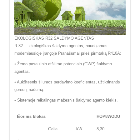
EKOLOGIŠKAS R32 ŠALDYMO AGENTAS
R-32 — ekologiškas šaldymo agentas, naudojamas
moderniausioje įrangoje Pranašumai prieš pirmtaką R410A:
• Žemo pasaulinio atšilimo potencialo (GWP) šaldymo
agentas.
• Aukštesnis šilumos perdavimo koeficientas, užtikrinantis
geresnį našumą.
• Sistemoje reikalingas mažesnis šaldymo agento kiekis.
Išorinis blokas
HOP8WODU
Galia
kW
8,30