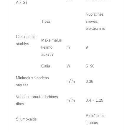
A x G)
Nuolatinės
Tipas
srovės,
elektroninis
Cirkuliacinis
Maksimalus
siurblys
kėlimo
m
9
aukštis
Galia
W
5~90
Minimalus vandens
3
m
/h
0,36
srautas
Vandens srauto darbinės
3
m
/h
0,4 ~ 1,25
ribos
Plokštelinis,
Šilumokaitis
lituotas