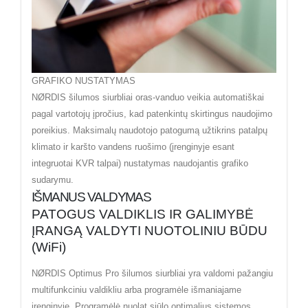
GRAFIKO NUSTATYMAS
NØRDIS šilumos siurbliai oras-vanduo veikia automatiškai
pagal vartotojų įpročius, kad patenkintų skirtingus naudojimo
poreikius. Maksimalų naudotojo patogumą užtikrins patalpų
klimato ir karšto vandens ruošimo (įrenginyje esant
integruotai KVR talpai) nustatymas naudojantis grafiko
sudarymu.
IŠMANUS VALDYMAS
PATOGUS VALDIKLIS IR GALIMYBĖ
ĮRANGĄ VALDYTI NUOTOLINIU BŪDU
(WiFi)
NØRDIS Optimus Pro šilumos siurbliai yra valdomi pažangiu
multifunkciniu valdikliu arba programėle išmaniajame
įrenginyje. Programėlė nuolat siūlo optimalius sistemos