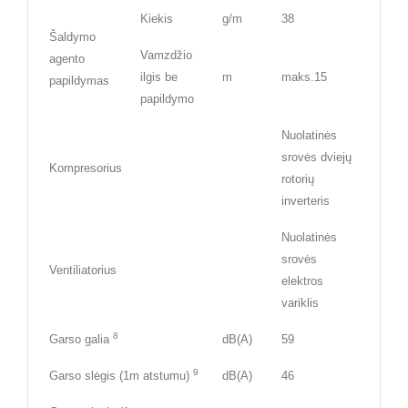
Kiekis
g/m
38
Šaldymo
Vamzdžio
agento
ilgis be
m
maks.15
papildymas
papildymo
Nuolatinės
srovės dviejų
Kompresorius
rotorių
inverteris
Nuolatinės
srovės
Ventiliatorius
elektros
variklis
8
Garso galia
dB(A)
59
9
Garso slėgis (1m atstumu)
dB(A)
46