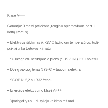
Klasė A+++
Garantija: 3 metai (atliekant įrenginio aptarnavimus bent 1
kartą į metus)
– Efektyvus šildymas iki -25°C lauko oro temperatūros, todėl
puikiai tinka Lietuvos klimatui
– Su integruotu nerūdijančio plieno (SUS 316L) 190 l boileriu
– Dvejų pakopų tenas 9 (3+6) – taupoma elektra
– SCOP iki 5,2 su R32 freonu
– Energijos efektyvumo klasė A+++
– Ypatingai tylus – du tyliojo veikimo režimai.