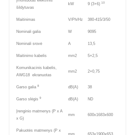
Įmontuotas elektrinis
10
kW
9 (3+6)
šildytuvas
Maitinimas
V/Ph/Hz
380-415/3/50
Nominali galia
W
9095
Nominali srovė
A
13,5
Maitinimo kabelis
mm2
5×2,5
Komunikacinis kabelis,
mm2
2×0,75
AWG18 ekranuotas
8
Garso galia
dB(A)
38
9
Garso slėgis
dB(A)
ND
Įrenginio matmenys (P x A
mm
600x1683x600
x G)
Pakuotės matmenys (P x
mm
653x1900x653