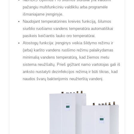
pažangiu multifunkciniu valdikliu arba programėle
išmaniajame įrenginyje.
Naudojant temperatūrinės kreivės funkciją, šilumos
siurblio ruošiamo vandens temperatūra automatiškai
pasikeis keičiantis lauko oro temperatūrai.
Atostogų funkcija: įrenginys veikia šildymo režimu ir
(arba) karšto vandens ruošimo režimu palaikydamas
minimalią vandens temperatūrą, kad žiemos metu
sistema neužšaltų. Prieš grįžtant namo vartotojas gali iš
anksto nustatyti dezinfekcijos režimą ir būti tikras, kad
naudos švarų bakterijomis neužterštą vandenį.