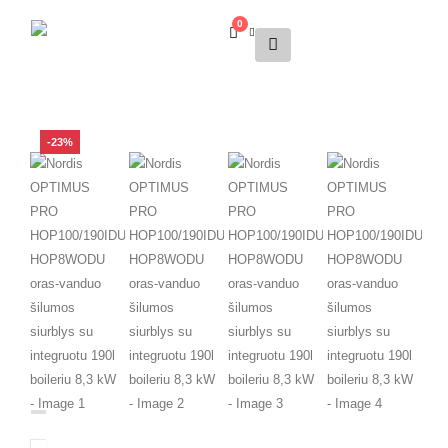
0
-23%