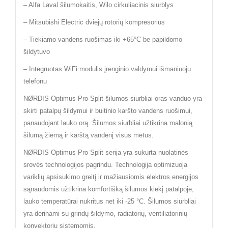
– Alfa Laval šilumokaitis, Wilo cirkuliacinis siurblys
– Mitsubishi Electric dviejų rotorių kompresorius
– Tiekiamo vandens ruošimas iki +65°C be papildomo
šildytuvo
– Integruotas WiFi modulis įrenginio valdymui išmaniuoju
telefonu
NØRDIS Optimus Pro Split šilumos siurbliai oras-vanduo yra
skirti patalpų šildymui ir buitinio karšto vandens ruošimui,
panaudojant lauko orą. Šilumos siurbliai užtikrina malonią
šilumą žiemą ir karštą vandenį visus metus.
NØRDIS Optimus Pro Split serija yra sukurta nuolatinės
srovės technologijos pagrindu. Technologija optimizuoja
variklių apsisukimo greitį ir mažiausiomis elektros energijos
sąnaudomis užtikrina komfortišką šilumos kiekį patalpoje,
lauko temperatūrai nukritus net iki -25 °C. Šilumos siurbliai
yra derinami su grindų šildymo, radiatorių, ventiliatorinių
konvektorių sistemomis.