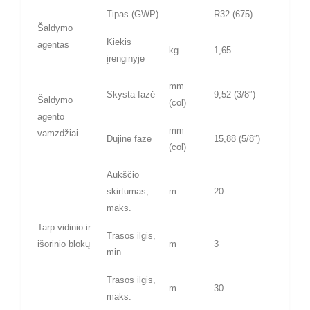
Tipas (GWP)
R32 (675)
Šaldymo
Kiekis
agentas
kg
1,65
įrenginyje
mm
Skysta fazė
9,52 (3/8″)
Šaldymo
(col)
agento
mm
vamzdžiai
Dujinė fazė
15,88 (5/8″)
(col)
Aukščio
skirtumas,
m
20
maks.
Tarp vidinio ir
Trasos ilgis,
išorinio blokų
m
3
min.
Trasos ilgis,
m
30
maks.