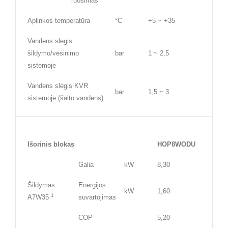
ruošimas
Aplinkos temperatūra
°C
+5 ~ +35
Vandens slėgis
šildymo/vėsinimo
bar
1 ~ 2,5
sistemoje
Vandens slėgis KVR
bar
1,5 ~ 3
sistemoje (šalto vandens)
Išorinis blokas
HOP8WODU
Galia
kW
8,30
Šildymas
Energijos
kW
1,60
1
A7W35
suvartojimas
COP
5,20