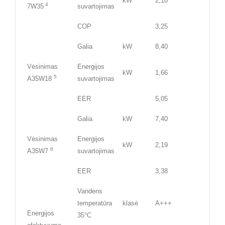
kW
2,18
4
7W35
suvartojimas
COP
3,25
Galia
kW
8,40
Vėsinimas
Energijos
kW
1,66
5
A35W18
suvartojimas
EER
5,05
Galia
kW
7,40
Vėsinimas
Energijos
kW
2,19
6
A35W7
suvartojimas
EER
3,38
Vandens
temperatūra
klasė
A+++
Energijos
35°C