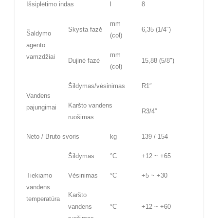
Išsiplėtimo indas
l
8
mm
Skysta fazė
6,35 (1/4″)
Šaldymo
(col)
agento
mm
vamzdžiai
Dujinė fazė
15,88 (5/8″)
(col)
Šildymas/vėsinimas
R1″
Vandens
Karšto vandens
pajungimai
R3/4″
ruošimas
Neto / Bruto svoris
kg
139 / 154
Šildymas
°C
+12 ~ +65
Tiekiamo
Vėsinimas
°C
+5 ~ +30
vandens
Karšto
temperatūra
vandens
°C
+12 ~ +60