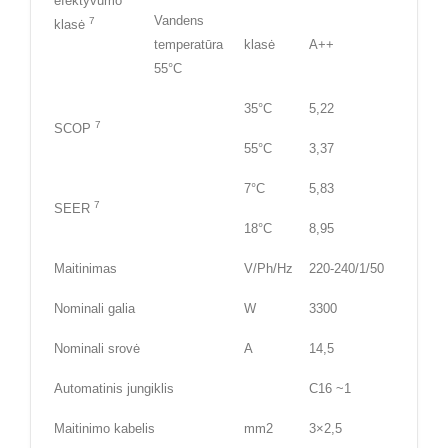
efektyvumo
Vandens
7
klasė
temperatūra
klasė
A++
55°C
35°C
5,22
7
SCOP
55°C
3,37
7°C
5,83
7
SEER
18°C
8,95
Maitinimas
V/Ph/Hz
220-240/1/50
Nominali galia
W
3300
Nominali srovė
A
14,5
Automatinis jungiklis
C16 ~1
Maitinimo kabelis
mm2
3×2,5