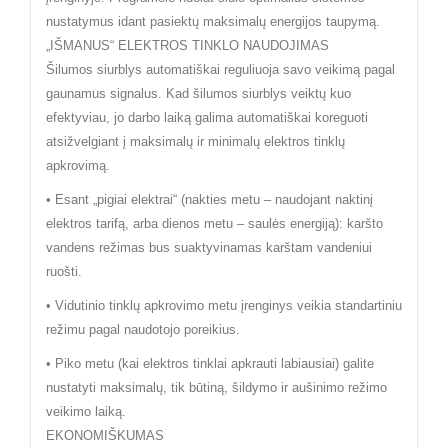
nustatymus idant pasiektų maksimalų energijos taupymą.
„IŠMANUS“ ELEKTROS TINKLO NAUDOJIMAS
Šilumos siurblys automatiškai reguliuoja savo veikimą pagal
gaunamus signalus. Kad šilumos siurblys veiktų kuo
efektyviau, jo darbo laiką galima automatiškai koreguoti
atsižvelgiant į maksimalų ir minimalų elektros tinklų
apkrovimą.
• Esant „pigiai elektrai“ (nakties metu – naudojant naktinį
elektros tarifą, arba dienos metu – saulės energiją): karšto
vandens režimas bus suaktyvinamas karštam vandeniui
ruošti.
• Vidutinio tinklų apkrovimo metu įrenginys veikia standartiniu
režimu pagal naudotojo poreikius.
• Piko metu (kai elektros tinklai apkrauti labiausiai) galite
nustatyti maksimalų, tik būtiną, šildymo ir aušinimo režimo
veikimo laiką.
EKONOMIŠKUMAS