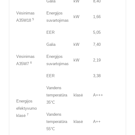
Galia
kW
8,40
Vėsinimas
Energijos
kW
1,66
5
A35W18
suvartojimas
EER
5,05
Galia
kW
7,40
Vėsinimas
Energijos
kW
2,19
6
A35W7
suvartojimas
EER
3,38
Vandens
temperatūra
klasė
A+++
Energijos
35°C
efektyvumo
Vandens
7
klasė
temperatūra
klasė
A++
55°C