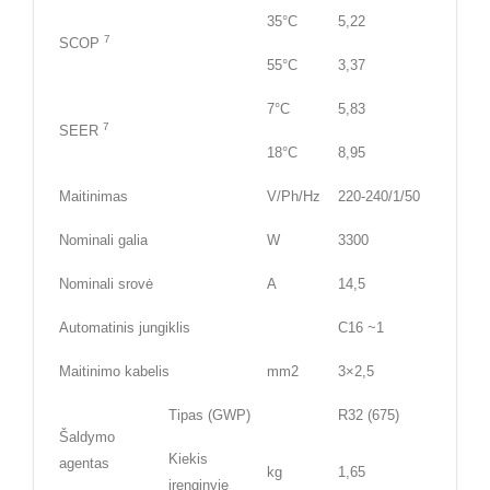
35°C
5,22
7
SCOP
55°C
3,37
7°C
5,83
7
SEER
18°C
8,95
Maitinimas
V/Ph/Hz
220-240/1/50
Nominali galia
W
3300
Nominali srovė
A
14,5
Automatinis jungiklis
C16 ~1
Maitinimo kabelis
mm2
3×2,5
Tipas (GWP)
R32 (675)
Šaldymo
Kiekis
agentas
kg
1,65
įrenginyje