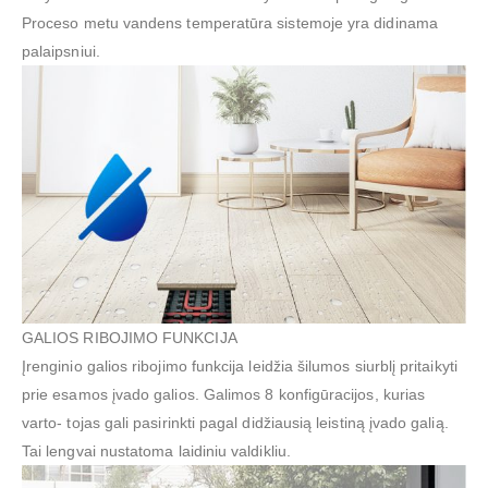
Proceso metu vandens temperatūra sistemoje yra didinama
palaipsniui.
GALIOS RIBOJIMO FUNKCIJA
Įrenginio galios ribojimo funkcija leidžia šilumos siurblį pritaikyti
prie esamos įvado galios. Galimos 8 konfigūracijos, kurias
varto- tojas gali pasirinkti pagal didžiausią leistiną įvado galią.
Tai lengvai nustatoma laidiniu valdikliu.