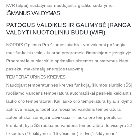
KVR talpai) nustatymas naudojantis grafiko sudarymu.
IŠMANUS VALDYMAS
PATOGUS VALDIKLIS IR GALIMYBĖ ĮRANGĄ
VALDYTI NUOTOLINIU BŪDU (WiFi)
NØRDIS Optimus Pro šilumos siurbliai yra valdomi pažangiu
multifunkciniu valdikliu arba programėle išmaniajame įrenginyje.
Programėlė nuolat siūlo optimalius sistemos nustatymus idant
pasiektų maksimalų energijos taupymą.
TEMPERATŪRINĖS KREIVĖS
Naudojant temperatūrinės kreivės funkciją, šilumos siurblio (ŠS)
ruošiamo vandens temperatūra automatiškai pasikeis keičiantis
lauko oro temperatūrai. Kai lauko oro temperatūra kyla, šildymo
apkrova mažėja, todėl ŠS ruošiamo vandens temperatūra
automatiškai žemėja ir atvirkščiai – lauko oro temperatūrai
krentant, kyla ŠS ruošiamo vandens temperatūra. Iš viso yra 32
fiksuotos (16 šildymo ir 16 vėsinimo) ir dvi (1 šildymo ir 1