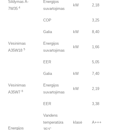
Šildymas A-
Energijos
kW
2,18
4
7W35
suvartojimas
COP
3,25
Galia
kW
8,40
Vėsinimas
Energijos
kW
1,66
5
A35W18
suvartojimas
EER
5,05
Galia
kW
7,40
Vėsinimas
Energijos
kW
2,19
6
A35W7
suvartojimas
EER
3,38
Vandens
temperatūra
klasė
A+++
Energijos
35°C