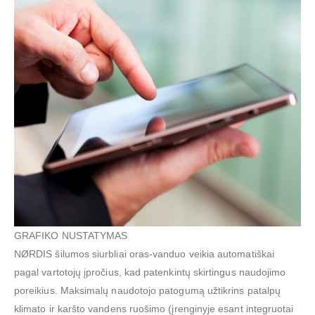
GRAFIKO NUSTATYMAS
NØRDIS šilumos siurbliai oras-vanduo veikia automatiškai
pagal vartotojų įpročius, kad patenkintų skirtingus naudojimo
poreikius. Maksimalų naudotojo patogumą užtikrins patalpų
klimato ir karšto vandens ruošimo (įrenginyje esant integruotai