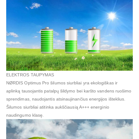
ELEKTROS TAUPYMAS
NØRDIS Optimus Pro šilumos siurbliai yra ekologiškas ir
aplinką tausojantis patalpų šildymo bei karšto vandens ruošimo
sprendimas, naudojantis atsinaujinančius energijos išteklius.
Šilumos siurbliai atitinka aukščiausią A+++ energinio
naudingumo klasę.