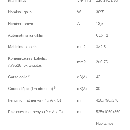
Maitinimas
V/Ph/Hz
220-240/1/50
Nominali galia
W
3095
Nominali srovė
A
13,5
Automatinis jungiklis
C16 ~1
Maitinimo kabelis
mm2
3×2,5
Komunikacinis kabelis,
mm2
2×0,75
AWG18 ekranuotas
8
Garso galia
dB(A)
42
9
Garso slėgis (1m atstumu)
dB(A)
30
Įrenginio matmenys (P x A x G)
mm
420x790x270
Pakuotės matmenys (P x A x G)
mm
525x1050x360
Nuolatinės