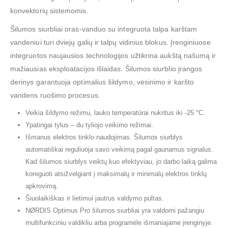
konvektorių sistemomis.
Šilumos siurbliai oras-vanduo su integruota talpa karštam
vandeniui turi dviejų galių ir talpų vidinius blokus. Įrenginiuose
integruotos naujausios technologijos užtikrina aukštą našumą ir
mažiausias eksploatacijos išlaidas. Šilumos siurblio įrangos
derinys garantuoja optimalius šildymo, vėsinimo ir karšto
vandens ruošimo procesus.
Veikia šildymo režimu, lauko temperatūrai nukritus iki -25 °C.
Ypatingai tylus – du tyliojo veikimo režimai.
Išmanus elektros tinklo naudojimas. Šilumos siurblys
automatiškai reguliuoja savo veikimą pagal gaunamus signalus.
Kad šilumos siurblys veiktų kuo efektyviau, jo darbo laiką galima
koreguoti atsižvelgiant į maksimalų ir minimalų elektros tinklų
apkrovimą.
Šiuolaikiškas ir lietimui jautrus valdymo pultas.
NØRDIS Optimus Pro šilumos siurbliai yra valdomi pažangiu
multifunkciniu valdikliu arba programėle išmaniajame įrenginyje.