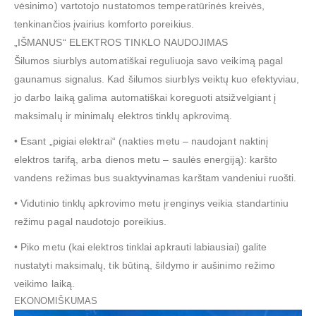
vėsinimo) vartotojo nustatomos temperatūrinės kreivės,
tenkinančios įvairius komforto poreikius.
„IŠMANUS“ ELEKTROS TINKLO NAUDOJIMAS
Šilumos siurblys automatiškai reguliuoja savo veikimą pagal
gaunamus signalus. Kad šilumos siurblys veiktų kuo efektyviau,
jo darbo laiką galima automatiškai koreguoti atsižvelgiant į
maksimalų ir minimalų elektros tinklų apkrovimą.
• Esant „pigiai elektrai“ (nakties metu – naudojant naktinį
elektros tarifą, arba dienos metu – saulės energiją): karšto
vandens režimas bus suaktyvinamas karštam vandeniui ruošti.
• Vidutinio tinklų apkrovimo metu įrenginys veikia standartiniu
režimu pagal naudotojo poreikius.
• Piko metu (kai elektros tinklai apkrauti labiausiai) galite
nustatyti maksimalų, tik būtiną, šildymo ir aušinimo režimo
veikimo laiką.
EKONOMIŠKUMAS