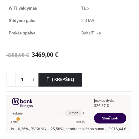
WiFi valdymas
Taip
Šildymo galia
8.3 kW
Prekės spalva
Balta/Pilka
3469,00
€
4308,00
€
Į KREPŠELĮ
Įmokos dydis
326,37
€
−
+
12
mėn.
Trukmė:
Skaičiuoti
6
mėn.
84
mėn.
, BVKKMN –
25,58
%, bendra mokėtina suma –
3 916,44
€, mėnesio įmoka –
326,3