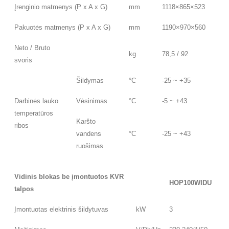
Įrenginio matmenys (P x A x G)
mm
1118×865×523
Pakuotės matmenys (P x A x G)
mm
1190×970×560
Neto / Bruto
kg
78,5 / 92
svoris
Šildymas
°C
-25 ~ +35
Darbinės lauko
Vėsinimas
°C
-5 ~ +43
temperatūros
Karšto
ribos
vandens
°C
-25 ~ +43
ruošimas
Vidinis blokas be įmontuotos KVR
HOP100WIDU
talpos
Įmontuotas elektrinis šildytuvas
kW
3