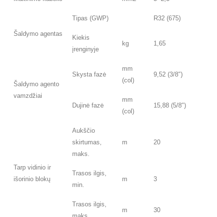
Tipas (GWP)
R32 (675)
Šaldymo agentas
Kiekis
kg
1,65
įrenginyje
mm
Skysta fazė
9,52 (3/8″)
(col)
Šaldymo agento
vamzdžiai
mm
Dujinė fazė
15,88 (5/8″)
(col)
Aukščio
skirtumas,
m
20
maks.
Tarp vidinio ir
Trasos ilgis,
išorinio blokų
m
3
min.
Trasos ilgis,
m
30
maks.