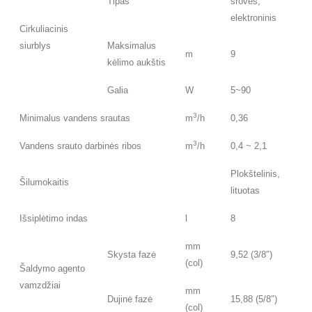
Tipas
srovės,
elektroninis
Cirkuliacinis
siurblys
Maksimalus
m
9
kėlimo aukštis
Galia
W
5~90
3
Minimalus vandens srautas
m
/h
0,36
3
Vandens srauto darbinės ribos
m
/h
0,4 ~ 2,1
Plokštelinis,
Šilumokaitis
lituotas
Išsiplėtimo indas
l
8
mm
Skysta fazė
9,52 (3/8″)
(col)
Šaldymo agento
vamzdžiai
mm
Dujinė fazė
15,88 (5/8″)
(col)