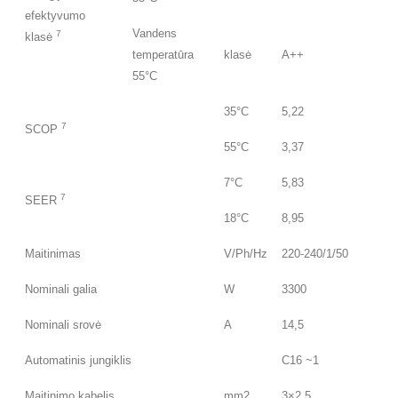
efektyvumo
Vandens
7
klasė
temperatūra
klasė
A++
55°C
35°C
5,22
7
SCOP
55°C
3,37
7°C
5,83
7
SEER
18°C
8,95
Maitinimas
V/Ph/Hz
220-240/1/50
Nominali galia
W
3300
Nominali srovė
A
14,5
Automatinis jungiklis
C16 ~1
Maitinimo kabelis
mm2
3×2,5