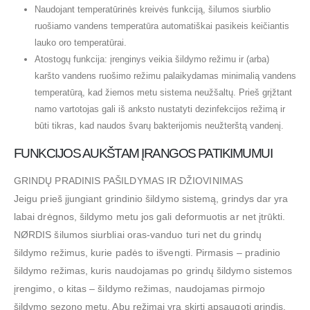
Naudojant temperatūrinės kreivės funkciją, šilumos siurblio
ruošiamo vandens temperatūra automatiškai pasikeis keičiantis
lauko oro temperatūrai.
Atostogų funkcija: įrenginys veikia šildymo režimu ir (arba)
karšto vandens ruošimo režimu palaikydamas minimalią vandens
temperatūrą, kad žiemos metu sistema neužšaltų. Prieš grįžtant
namo vartotojas gali iš anksto nustatyti dezinfekcijos režimą ir
būti tikras, kad naudos švarų bakterijomis neužterštą vandenį.
FUNKCIJOS AUKŠTAM ĮRANGOS PATIKIMUMUI
GRINDŲ PRADINIS PAŠILDYMAS IR DŽIOVINIMAS
Jeigu prieš įjungiant grindinio šildymo sistemą, grindys dar yra
labai drėgnos, šildymo metu jos gali deformuotis ar net įtrūkti.
NØRDIS šilumos siurbliai oras-vanduo turi net du grindų
šildymo režimus, kurie padės to išvengti. Pirmasis – pradinio
šildymo režimas, kuris naudojamas po grindų šildymo sistemos
įrengimo, o kitas – šildymo režimas, naudojamas pirmojo
šildymo sezono metu. Abu režimai yra skirti apsaugoti grindis.