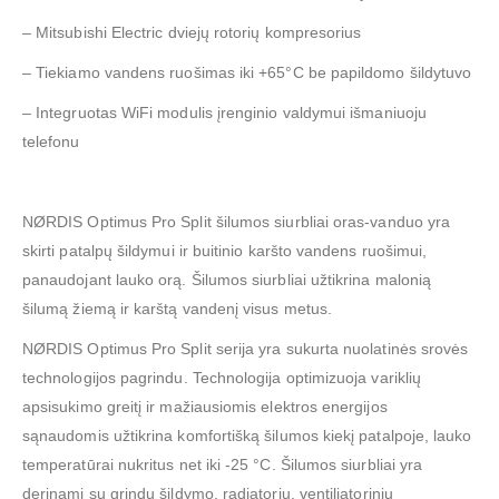
– Mitsubishi Electric dviejų rotorių kompresorius
– Tiekiamo vandens ruošimas iki +65°C be papildomo šildytuvo
– Integruotas WiFi modulis įrenginio valdymui išmaniuoju
telefonu
NØRDIS Optimus Pro Split šilumos siurbliai oras-vanduo yra
skirti patalpų šildymui ir buitinio karšto vandens ruošimui,
panaudojant lauko orą. Šilumos siurbliai užtikrina malonią
šilumą žiemą ir karštą vandenį visus metus.
NØRDIS Optimus Pro Split serija yra sukurta nuolatinės srovės
technologijos pagrindu. Technologija optimizuoja variklių
apsisukimo greitį ir mažiausiomis elektros energijos
sąnaudomis užtikrina komfortišką šilumos kiekį patalpoje, lauko
temperatūrai nukritus net iki -25 °C. Šilumos siurbliai yra
derinami su grindų šildymo, radiatorių, ventiliatorinių