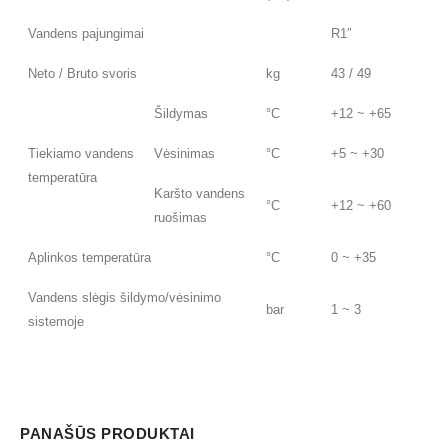
Vandens pajungimai
R1″
Neto / Bruto svoris
kg
43 / 49
Šildymas
°C
+12 ~ +65
Tiekiamo vandens
Vėsinimas
°C
+5 ~ +30
temperatūra
Karšto vandens
°C
+12 ~ +60
ruošimas
Aplinkos temperatūra
°C
0 ~ +35
Vandens slėgis šildymo/vėsinimo
bar
1 ~ 3
sistemoje
PANAŠŪS PRODUKTAI