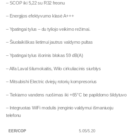
– SCOP iki 5,22 su R32 freonu
– Energijos efektyvumo klasė A+++
– Ypatingai tylus – du tyliojo veikimo režimai.
– Šiuolaikiškas lietimui jautrus valdymo pultas
– Ypatingai tylus išorinis blokas 59 dB(A)
– Alfa Laval šilumokaitis, Wilo cirkuliacinis siurblys
– Mitsubishi Electric dviejų rotorių kompresorius
– Tiekiamo vandens ruošimas iki +65°C be papildomo šildytuvo
– Integruotas WiFi modulis įrenginio valdymui išmaniuoju
telefonu
EER/COP
5.05/5.20