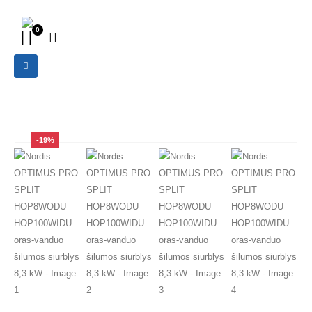
0
-19%