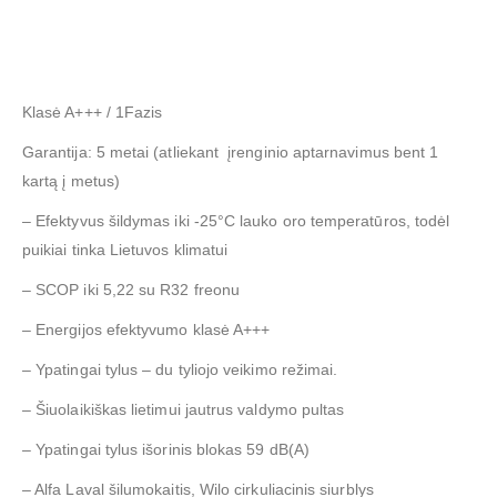
Klasė A+++ / 1Fazis
Garantija: 5 metai (atliekant įrenginio aptarnavimus bent 1
kartą į metus)
– Efektyvus šildymas iki -25°C lauko oro temperatūros, todėl
puikiai tinka Lietuvos klimatui
– SCOP iki 5,22 su R32 freonu
– Energijos efektyvumo klasė A+++
– Ypatingai tylus – du tyliojo veikimo režimai.
– Šiuolaikiškas lietimui jautrus valdymo pultas
– Ypatingai tylus išorinis blokas 59 dB(A)
– Alfa Laval šilumokaitis, Wilo cirkuliacinis siurblys