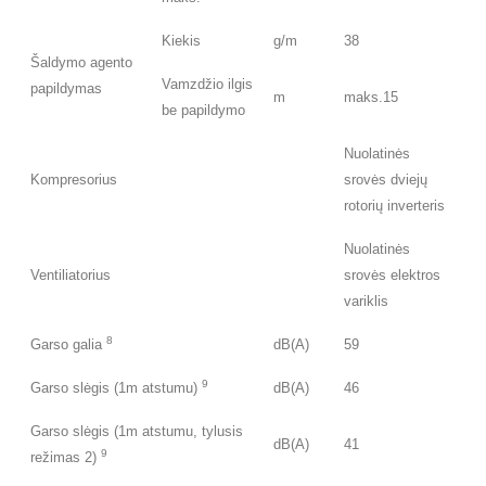
Kiekis
g/m
38
Šaldymo agento
Vamzdžio ilgis
papildymas
m
maks.15
be papildymo
Nuolatinės
Kompresorius
srovės dviejų
rotorių inverteris
Nuolatinės
Ventiliatorius
srovės elektros
variklis
8
Garso galia
dB(A)
59
9
Garso slėgis (1m atstumu)
dB(A)
46
Garso slėgis (1m atstumu, tylusis
dB(A)
41
9
režimas 2)