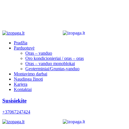
Pradžia
Parduotuvė
Oras – vanduo
Oro kondicionieriai / oras – oras
Oras – vanduo monoblokai
Geoterminiai/Gruntas-vanduo
Montavimo darbai
Naudinga žinoti
Karjera
Kontaktai
Susisiekite
+37067247424
0
0