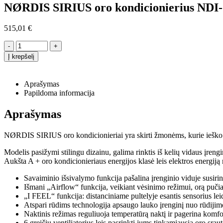
NØRDIS SIRIUS oro kondicionierius ND
515,01
€
-
+
Į krepšelį
Aprašymas
Papildoma informacija
Aprašymas
NØRDIS SIRIUS oro kondicionieriai yra skirti žmonėms, kurie ieško
Modelis pasižymi stilingu dizainu, galima rinktis iš kelių vidaus įreng
Aukšta A + oro kondicionieriaus energijos klasė leis elektros energij
Savaiminio išsivalymo funkcija pašalina įrenginio viduje susiri
Išmani „Airflow“ funkcija, veikiant vėsinimo režimui, orą pučia
„I FEEL“ funkcija: distanciniame pultelyje esantis sensorius lei
Atspari rūdims technologija apsaugo lauko įrenginį nuo rūdijim
Naktinis režimas reguliuoja temperatūrą naktį ir pagerina komf
6 greičių ventiliatorius leis pasrinkti jums tinkamiausią oro srau