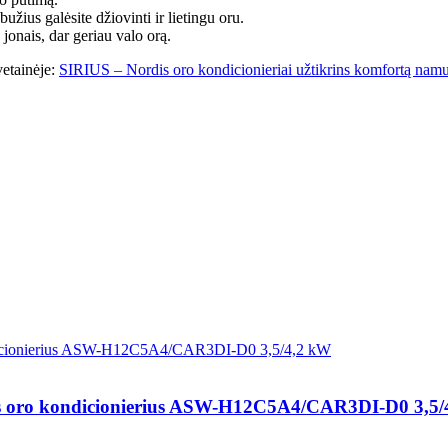
žius galėsite džiovinti ir lietingu oru.
o jonais, dar geriau valo orą.
vetainėje:
SIRIUS – Nordis oro kondicionieriai užtikrins komfortą namu
oras oro kondicionierius ASW-H12C5A4/CAR3DI-D0 3,5