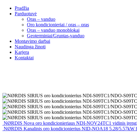
Pradžia
Parduotuvė
Oras – vanduo
Oro kondicionieriai / oras – oras
Oras – vanduo monoblokai
Geoterminiai/Gruntas-vanduo
Montavimo darbai
Naudinga žinoti
Karjera
Kontaktai
NØRDIS Nova oro kondicionieriaus NDI-NOV24TC1 vidinis įrengi
NØRDIS Kanalinis oro kondicionierius NID-NOA18 5.28/5.57kW 