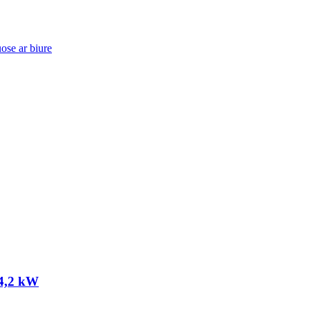
ose ar biure
/4,2 kW