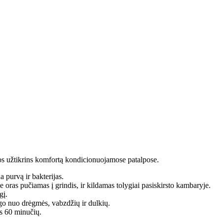
ios užtikrins komfortą kondicionuojamose patalpose.
 purvą ir bakterijas.
oras pučiamas į grindis, ir kildamas tolygiai pasiskirsto kambaryje.
gį.
go nuo drėgmės, vabzdžių ir dulkių.
as 60 minučių.