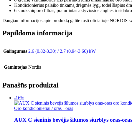
Kondicionierius palaiko tinkamą drėgmės lygį, todėl šlapius drabu
6 sluoksnių oro filtras, praturtintas aktyviosios anglies ir sidabr
Daugiau informacijos apie produktą galite rasti oficialioje NORDIS s
Papildoma informacija
Galingumas
2.6 (0.82-3.30) / 2.7 (0.94-3.66) kW
Gamintojas
Nordis
Panašūs produktai
-16%
Oro kondicionieriai / oras - oras
AUX C sieninis bevėjis šilumos siurblys oras-