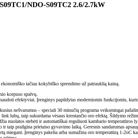
I-S09TC1/NDO-S09TC2 2.6/2.7kW
 ekonomiško tačiau kokybiško sprendimo už patrauklią kainą.
inio korpuso spalvų.
ą naudoti efektyviai. Įrenginys papildytas moderniomis funkcijomis, kur
nkusius nešvarumus – speciali 30 minučių programa veiksmingai pašalina
 link lubų, taip sukurdama vėsaus krentančio oro efektą. Šildymo režime 
džia nuolatos stebėti ir automatiškai reguliuoti kambario temperatūros ly
o ir taip prailgina prietaiso gyvavimo laiką. Geresnis sandarumas apsau
ortą miegant. Įrenginys pakelia arba sumažina oro temperatūrą 1-2oC k
to pūtimą.