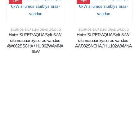
-38%
-46%
ŠILUMOS SIURBLIAI ORAS-VANDUO
ŠILUMOS SIURBLIAI ORAS-VANDUO
Haier SUPER AQUA Split 6kW 
Haier SUPER AQUA Split 8kW 
šilumos siurblys oras-vanduo 
šilumos siurblys oras-vanduo 
AW062SSCHA / HU062WAMNA 
AW082SNCHA / HU102WAMNA
6kW