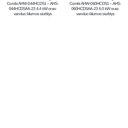
Combi AHW-044HCDS1 – AHS-
Combi AHW-060HCDS1 – AHS-
044HCDSAA-23 4.4 kW oras-
060HCDSAA-23 6.0 kW oras-
vanduo šilumos siurblys
vanduo šilumos siurblys