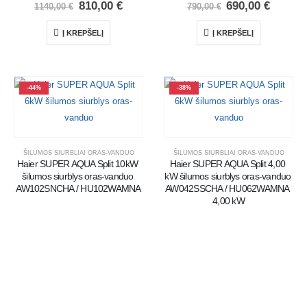
810,00
€
690,00
€
1140,00
€
790,00
€
Į KREPŠELĮ
Į KREPŠELĮ
-44%
-38%
ŠILUMOS SIURBLIAI ORAS-VANDUO
ŠILUMOS SIURBLIAI ORAS-VANDUO
Haier SUPER AQUA Split 10kW 
Haier SUPER AQUA Split 4,00 
šilumos siurblys oras-vanduo 
kW šilumos siurblys oras-vanduo 
AW102SNCHA / HU102WAMNA
AW042SSCHA / HU062WAMNA 
4,00 kW