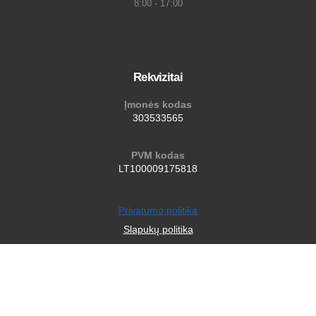
8:00 - 17:00
Rekvizitai
Įmonės kodas
303533565
PVM kodas
LT100009175818
Privatumo politika
Slapukų politika