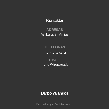
Kontaktai
ADRESAS
Astikų g. 7, Vilnius
TELEFONAS
+37067247424
EMAIL
noriu@izopaga.lt
Darbo valandos
Pirmadienį - Penktadienį :