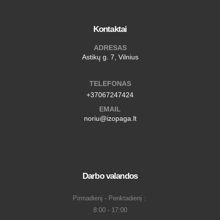
Kontaktai
ADRESAS
Astikų g. 7, Vilnius
TELEFONAS
+37067247424
EMAIL
noriu@izopaga.lt
Darbo valandos
Pirmadienį - Penktadienį :
8:00 - 17:00