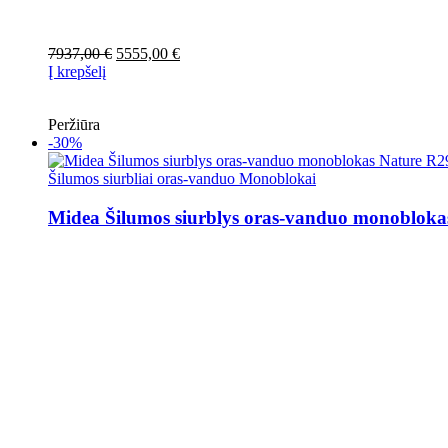
Original
Current
7937,00
€
5555,00
€
price
price
Į krepšelį
was:
is:
7937,00 €.
5555,00 €.
Peržiūra
-30%
Šilumos siurbliai oras-vanduo Monoblokai
Midea Šilumos siurblys oras-vanduo monobl