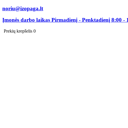
noriu@izopaga.lt
Įmonės darbo laikas Pirmadienį - Penktadienį 8:00 - 
Prekių krepšelis
0
0