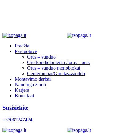
Pradžia
Parduotuvė
Oras – vanduo
Oro kondicionieriai / oras – oras
Oras – vanduo monoblokai
Geoterminiai/Gruntas-vanduo
Montavimo darbai
Naudinga žinoti
Karjera
Kontaktai
Susisiekite
+37067247424
0
0