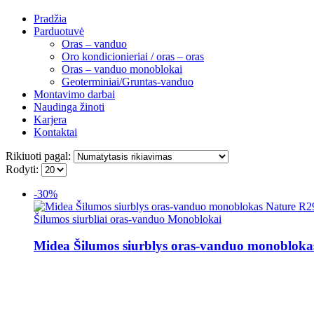
Pradžia
Parduotuvė
Oras – vanduo
Oro kondicionieriai / oras – oras
Oras – vanduo monoblokai
Geoterminiai/Gruntas-vanduo
Montavimo darbai
Naudinga žinoti
Karjera
Kontaktai
Rikiuoti pagal:
Rodyti:
-30%
Šilumos siurbliai oras-vanduo Monoblokai
Midea Šilumos siurblys oras-vanduo monobl