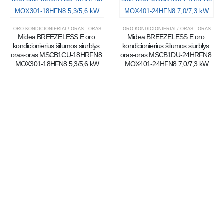
ORO KONDICIONIERIAI / ORAS - ORAS
ORO KONDICIONIERIAI / ORAS - ORAS
Midea BREEZELESS E oro 
Midea BREEZELESS E oro 
kondicionierius šilumos siurblys 
kondicionierius šilumos siurblys 
oras-oras MSCB1CU-18HRFN8 
oras-oras MSCB1DU-24HRFN8 
MOX301-18HFN8 5,3/5,6 kW
MOX401-24HFN8 7,0/7,3 kW