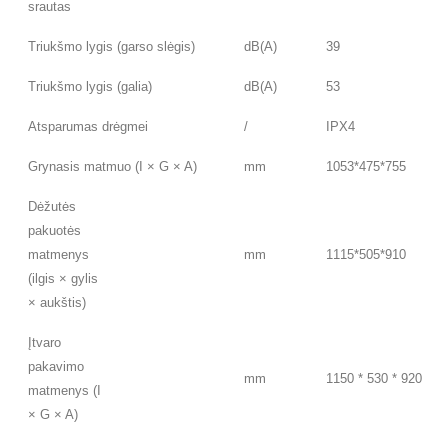
srautas
Triukšmo lygis (garso slėgis)
dB(A)
39
Triukšmo lygis (galia)
dB(A)
53
Atsparumas drėgmei
/
IPX4
Grynasis matmuo (I × G × A)
mm
1053*475*755
Dėžutės
pakuotės
matmenys
mm
1115*505*910
(ilgis × gylis
× aukštis)
Įtvaro
pakavimo
mm
1150 * 530 * 920
matmenys (I
× G × A)