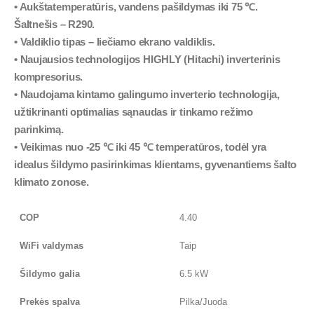
• Aukštatemperatūris, vandens pašildymas iki 75 ℃.
Šaltnešis – R290.
• Valdiklio tipas – liečiamo ekrano valdiklis.
• Naujausios technologijos HIGHLY (Hitachi) inverterinis
kompresorius.
• Naudojama kintamo galingumo inverterio technologija,
užtikrinanti optimalias sąnaudas ir tinkamo režimo
parinkimą.
• Veikimas nuo -25 ℃ iki 45 ℃ temperatūros, todėl yra
idealus šildymo pasirinkimas klientams, gyvenantiems šalto
klimato zonose.
COP
4.40
WiFi valdymas
Taip
Šildymo galia
6.5 kW
Prekės spalva
Pilka/Juoda