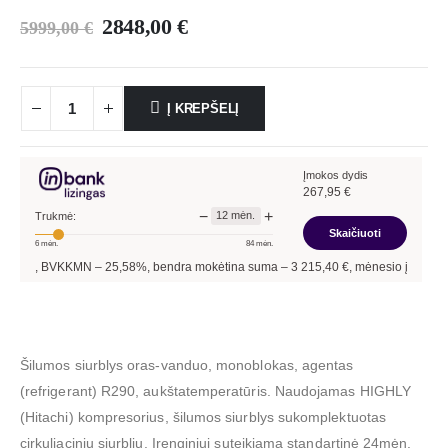
2848,00
€
5999,00
€
Į KREPŠELĮ
Įmokos dydis
267,95
€
−
+
12
mėn.
Trukmė:
Skaičiuoti
6
mėn.
84
mėn.
N –
25,58
%, bendra mokėtina suma –
3 215,40
€, mėnesio įmoka –
267,95
€.
Šilumos siurblys oras-vanduo, monoblokas, agentas
(refrigerant) R290, aukštatemperatūris. Naudojamas HIGHLY
(Hitachi) kompresorius, šilumos siurblys sukomplektuotas
cirkuliaciniu siurbliu. Įrenginiui suteikiama standartinė 24mėn.