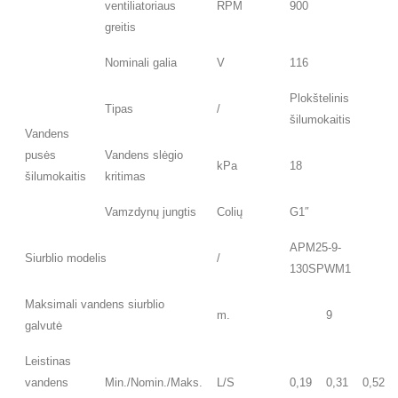
ventiliatoriaus
RPM
900
greitis
Nominali galia
V
116
Plokštelinis
Tipas
/
šilumokaitis
Vandens
pusės
Vandens slėgio
kPa
18
šilumokaitis
kritimas
Vamzdynų jungtis
Colių
G1″
APM25-9-
Siurblio modelis
/
130SPWM1
Maksimali vandens siurblio
m.
9
galvutė
Leistinas
vandens
Min./Nomin./Maks.
L/S
0,19
0,31
0,52