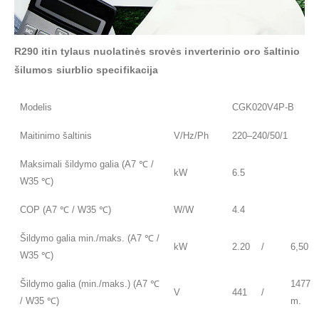
R290 itin tylaus nuolatinės srovės inverterinio oro šaltinio
šilumos siurblio specifikacija
Modelis
CGK020V4P-B
Maitinimo šaltinis
V/Hz/Ph
220–240/50/1
Maksimali šildymo galia (A7 ℃ /
kW
6.5
W35 ℃)
COP (A7 ℃ / W35 ℃)
W/W
4.4
Šildymo galia min./maks. (A7 ℃ /
kW
2.20
/
6,50
W35 ℃)
Šildymo galia (min./maks.) (A7 ℃
1477
V
441
/
/ W35 ℃)
m.