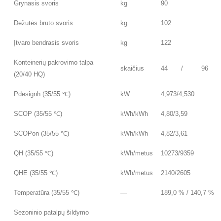
Grynasis svoris
kg
90
Dėžutės bruto svoris
kg
102
Įtvaro bendrasis svoris
kg
122
Konteinerių pakrovimo talpa
skaičius
44
/
96
(20/40 HQ)
Pdesignh (35/55 ℃)
kW
4,973/4,530
SCOP (35/55 ℃)
kWh/kWh
4,80/3,59
SCOPon (35/55 ℃)
kWh/kWh
4,82/3,61
QH (35/55 ℃)
kWh/metus
10273/9359
QHE (35/55 ℃)
kWh/metus
2140/2605
Temperatūra (35/55 ℃)
—
189,0 % / 140,7 %
Sezoninio patalpų šildymo