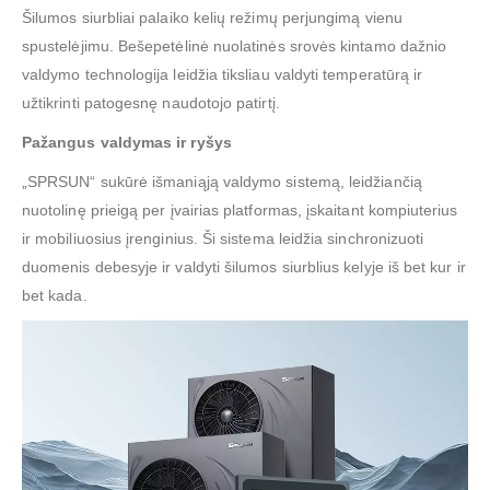
Šilumos siurbliai palaiko kelių režimų perjungimą vienu
spustelėjimu. Bešepetėlinė nuolatinės srovės kintamo dažnio
valdymo technologija leidžia tiksliau valdyti temperatūrą ir
užtikrinti patogesnę naudotojo patirtį.
Pažangus valdymas ir ryšys
„SPRSUN“ sukūrė išmaniąją valdymo sistemą, leidžiančią
nuotolinę prieigą per įvairias platformas, įskaitant kompiuterius
ir mobiliuosius įrenginius. Ši sistema leidžia sinchronizuoti
duomenis debesyje ir valdyti šilumos siurblius kelyje iš bet kur ir
bet kada.