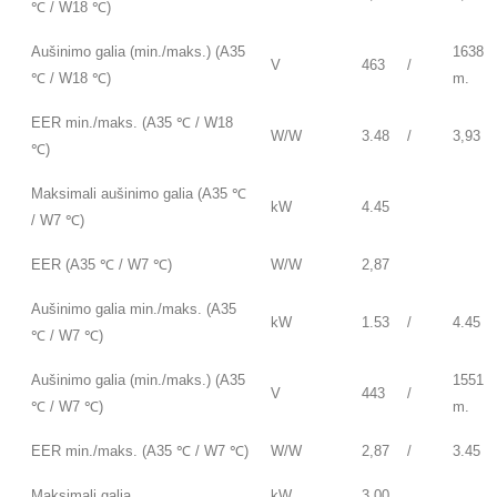
℃ / W18 ℃)
Aušinimo galia (min./maks.) (A35
1638
V
463
/
℃ / W18 ℃)
m.
EER min./maks. (A35 ℃ / W18
W/W
3.48
/
3,93
℃)
Maksimali aušinimo galia (A35 ℃
kW
4.45
/ W7 ℃)
EER (A35 ℃ / W7 ℃)
W/W
2,87
Aušinimo galia min./maks. (A35
kW
1.53
/
4.45
℃ / W7 ℃)
Aušinimo galia (min./maks.) (A35
1551
V
443
/
℃ / W7 ℃)
m.
EER min./maks. (A35 ℃ / W7 ℃)
W/W
2,87
/
3.45
Maksimali galia
kW
3.00