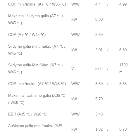
COP min./maks. (A7 ℃ / W35 ℃)
W/W
4.4
/
4,99
Maksimali šildymo galia (A7 ℃ /
kW
6.30
W45 ℃)
COP (A7 ℃ / W45 ℃)
W/W
3.60
Šildymo galia min./maks. (A7 ℃ /
kW
2.01
/
6.30
W45 ℃)
Šildymo galia Min./Max. (A7 ℃ /
1750
V
522
/
W45 ℃)
m.
COP min./maks. (A7 ℃ / W45 ℃)
W/W
3.60
/
3,85
Maksimali aušinimo galia (A35 ℃
kW
5,70
/ W18 ℃)
EER (A35 ℃ / W18 ℃)
W/W
3.48
Aušinimo galia min./maks. (A35
kW
1,82
/
5,70