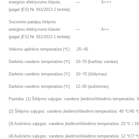
energinio efektyvumo klasės:
—
A+++
(pagal (ES) Nr. 811/2013 2 lentelę)
Sezoninio patalpų šildymo
energinio efektyvumo klasės:
—
A++
(pagal (ES) Nr. 811/2013 1 lentelę)
Veikimo aplinkos temperatūra (℃)
-25~45
Darbinio vandens temperatūra (℃)
10–70 (karštas vanduo)
Darbinio vandens temperatūra (℃)
10~70 (šildymas)
Darbinio vandens temperatūra (℃)
12–30 (aušinimas)
Pastaba: (1) Šildymo sąlygos: vandens įleidimo/išleidimo temperatūra: 
(2) Šildymo sąlygos: vandens įleidimo/išleidimo temperatūra: 40 ℃/45 ℃,
(3) Aušinimo sąlygos: vandens įleidimo/išleidimo temperatūra: 23 ℃ /
(4) Aušinimo sąlygos: vandens įleidimo/išleidimo temperatūra: 12 ℃/7