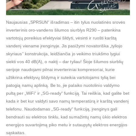
Naujausias „SPRSUN“ išradimas – itin tylus nuolatinės srovės
inverterinis oro-vandens šilumos siurblys R290 – patenkina
vartotojų poreikius efektyviai šildyti, vėsinti ir ruošti karštą
vandenį viename įrenginyje. Jis pasižymi novatoriška „tyliojo
skyriaus“ konstrukcija, leidžiančia jo veikimo triukšmo lygiui
siekti vos 40 dB(A), o naktį – dar tyliau! Šioje šilumos siurblių
serijoje naudojami pilnai inverteriniai kompresoriai, kurie
užtikrina efektyvų šildymą ir suteikia vartotojams tylią bei
patogią namų aplinką. Be to, jie palaiko nuotolinio valdymo
pultą per „WiFi“ ir „SG-ready“ funkciją. Tai reiškia, kad galite bet
kada ir bet kur valdyti savo namų temperatūrą ir karštą vandenį
telefonu. Naudodamas „SG-ready“ funkciją, įrenginys gali
bendrauti su elektros tinklu, kad sumažintų namų ūkio elektros
energijos suvartojimą piko metu ir sutaupytų elektros energijos
sąskaitas.