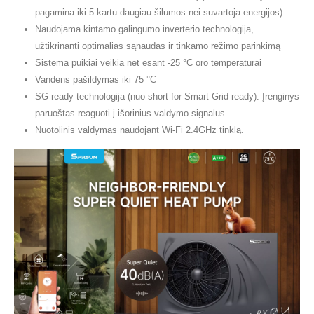
pagamina iki 5 kartu daugiau šilumos nei suvartoja energijos)
Naudojama kintamo galingumo inverterio technologija,
užtikrinanti optimalias sąnaudas ir tinkamo režimo parinkimą
Sistema puikiai veikia net esant -25 °C oro temperatūrai
Vandens pašildymas iki 75 °C
SG ready technologija (nuo short for Smart Grid ready). Įrenginys
paruoštas reaguoti į išorinius valdymo signalus
Nuotolinis valdymas naudojant Wi-Fi 2.4GHz tinklą.