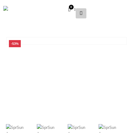
0
-53%