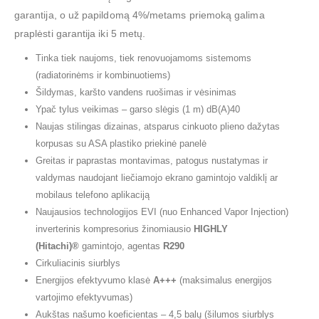
garantija, o už papildomą 4%/metams priemoką galima
praplėsti garantija iki 5 metų.
Tinka tiek naujoms, tiek renovuojamoms sistemoms
(radiatorinėms ir kombinuotiems)
Šildymas, karšto vandens ruošimas ir vėsinimas
Ypač tylus veikimas – garso slėgis (1 m) dB(A)40
Naujas stilingas dizainas, atsparus cinkuoto plieno dažytas
korpusas su ASA plastiko priekinė panelė
Greitas ir paprastas montavimas, patogus nustatymas ir
valdymas naudojant liečiamojo ekrano gamintojo valdiklį ar
mobilaus telefono aplikaciją
Naujausios technologijos EVI (nuo Enhanced Vapor Injection)
inverterinis kompresorius žinomiausio
HIGHLY
(Hitachi)®
gamintojo, agentas
R290
Cirkuliacinis siurblys
Energijos efektyvumo klasė
A+++
(maksimalus energijos
vartojimo efektyvumas)
Aukštas našumo koeficientas – 4,5 balų (šilumos siurblys