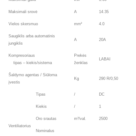
Maksimali srovė
A
14.35
Vielos skersmuo
mm²
4.0
Saugiklis arba automatinis
A
20A
jungiklis
Kompresoriaus
Prekės
LABAI
tipas – kiekis/sistema
ženklas
Šaldymo agentas / Siūloma
Kg
290 R/0,50
įvestis
Tipas
/
DC
Kiekis
/
1
Oro srautas
m³/val.
2500
Ventiliatorius
Nominalus